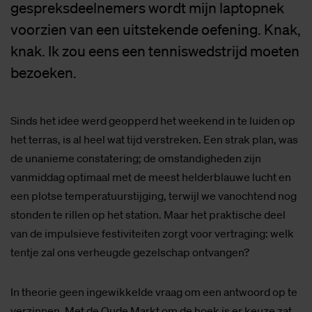
gespreksdeelnemers wordt mijn laptopnek
voorzien van een uitstekende oefening. Knak,
knak. Ik zou eens een tenniswedstrijd moeten
bezoeken.
Sinds het idee werd geopperd het weekend in te luiden op
het terras, is al heel wat tijd verstreken. Een strak plan, was
de unanieme constatering; de omstandigheden zijn
vanmiddag optimaal met de meest helderblauwe lucht en
een plotse temperatuurstijging, terwijl we vanochtend nog
stonden te rillen op het station. Maar het praktische deel
van de impulsieve festiviteiten zorgt voor vertraging: welk
tentje zal ons verheugde gezelschap ontvangen?
In theorie geen ingewikkelde vraag om een antwoord op te
verzinnen. Met de Oude Markt om de hoek is er keuze zat,