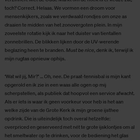
toch? Correct. Helaas. We vormen een droom voor
mensenkijkers, zoals we verdwaald rondjes om onze as
draaien te midden van het zonovergoten plein. In mijn
zoveelste rotatie kijk ik naar het duister van tientallen
zonnebrillen. De blikken lijken door de UV-werende
beglazing heen te branden.
Must be nice
, denk ik, terwijl ik
mijn rugtas opnieuw ophijs.
‘Wat wil jij, Mir?’ …
Oh, nee
. De praat-tennisbal is mijn kant
opgerold en ik zie in een waas alle ogen op mij
scherpstellen, als publiek dat hoopvol een service afwacht.
Als er íets is waar ik geen voorkeur voor heb is het aan
welke zijde van de Grote Kerk ik mijn groene ijsthee
opdrink. Die is uiteindelijk toch overal hetzelfde:
overpriced en geserveerd met nét te grote ijsklontjes om al
het smeltwater op te drinken, voor de bediening het glas