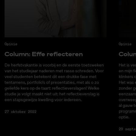
Opinie
Opinie
Co­lumn: Effe re­flec­te­ren
Co­lu
De herfstvakantie is voorbij en de eerste toetsweken
Het is ve
van het studiejaar naderen met rasse schreden. Voor
en mijn f
veel studenten betekent dit een drukke fase met
klinkers o
tentamens, portfolio’s of presentaties, met als o zo
Het was e
geliefde kers op de taart: reflectieverslagen! Welke
zonder ge
studie je volgt maakt niet uit: het reflectieverslag is
eenzaam 
een stapsgewijze kwelling voor iedereen.
overweeg 
al gauw t
programm
27 oktober 2022
optie.
29 septe