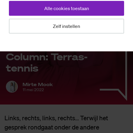
Alle cookies toestaan
Zelf instellen
Opinie
Co­lumn: Ter­ras-
ten­nis
Mirte Mook
11 mei 2022
Links, rechts, links, rechts… Terwijl het
gesprek rondgaat onder de andere