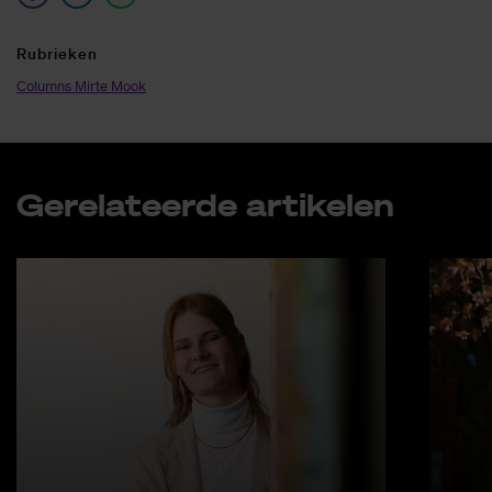
Ru­brie­ken
Columns Mirte Mook
Ge­re­la­teer­de ar­ti­ke­len