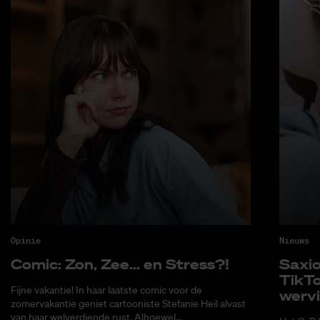
Opinie
Nieuws
Co­mic: Zon, Zee... en Stress?!
Saxi­
Tik­T
Fijne vakantie! In haar laatste comic voor de
wer­v
zomervakantie geniet cartooniste Stefanie Heil alvast
van haar welverdiende rust. Alhoewel...