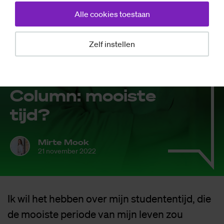
Alle cookies toestaan
Zelf instellen
Opinie
Co­lumn: mooi­ste
tijd?
Mirte Mook
21 november 2022
Ik wil het hebben over mijn studententijd, die
de mooiste periode van mijn leven zou