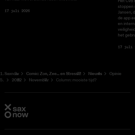
Het CvB 
stoppen 
17 juli 2026
Jansen, 
de app ee
en intern
veilighei
het gebru
17 juli 
Saxnow
Co­mic: Zon, Zee... en Stress?!
Nieuws
Opinie
2022
November
Column: mooiste tijd?