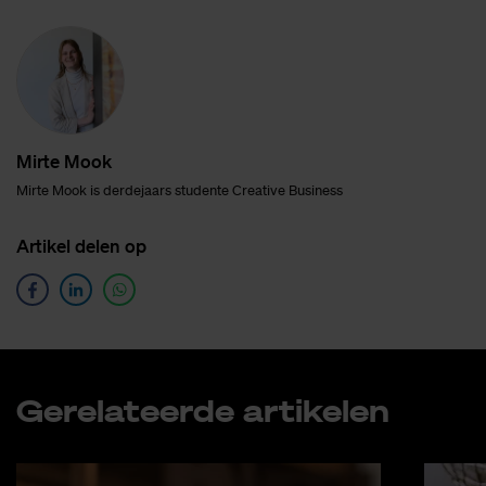
Mir­te Mook
Mirte Mook is derdejaars studente Creative Business
Ar­ti­kel de­len op
Ge­re­la­teer­de ar­ti­ke­len