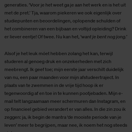
generaties. ‘Voor je het weet ga je aan het werk en is het uit
met de pret.’ Tja, waarom piekeren we ook eigenlijk over
studiepunten en beoordelingen, oplopende schulden of
het combineren van een bijbaan en voltijd opleiding? Drink
er liever eentje! Of twee. Nu kan het, ‘w
ant je bent nog jong.’
Alsof je het leuk móet hebben zolang het kan, terwijl
studeren al genoeg druk en onzekerheden met zich
meebrengt.
Ik geef toe; mijn eerste jaar verschilt duidelijk
van nu, een paar maanden voor mijn afstudeertraject. In
plaats van te zwemmen in de vrije tijd hoop ik er
tegenwoordig af en toe in te kunnen pootjebaden. Mijn e-
mail telt langzaamaan meer schermuren dan Instagram, en
op financieel gebied verandert er van alles. In die zin zou ik
zeggen: ja, ik begin de mantra ‘de mooiste periode van je
leven’ meer te begrijpen, maar nee, ik noem het nog steeds