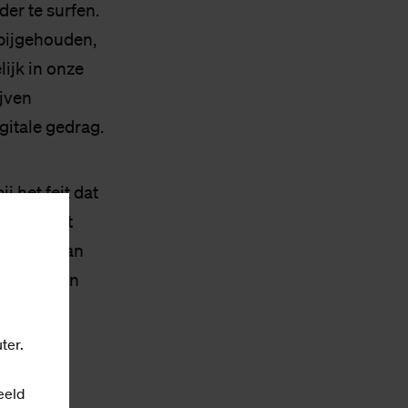
er te surfen.
 bijgehouden,
ijk in onze
ijven
gitale gedrag.
j het feit dat
el of niet
p basis van
tonomie en
tingen.
ter.
Europese
eeld
 of de