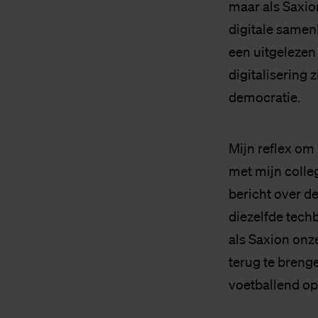
maar als Saxio
digitale samenl
een uitgelezen 
digitalisering 
democratie.
Mijn reflex om
met mijn colleg
bericht over d
diezelfde tech
als Saxion onz
terug te brenge
voetballend op 