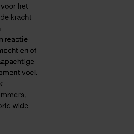
 voor het
 de kracht
n
n reactie
 mocht en of
aapachtige
moment voel.
k
 Immers,
orld wide