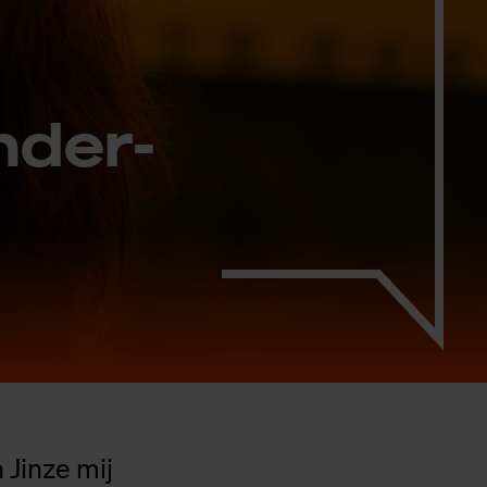
n­der­
 Jinze mij