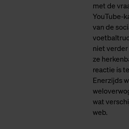
met de vra
YouTube-kan
van de soc
voetbaltruc
niet verder
ze herkenb
reactie is 
Enerzijds w
weloverwog
wat verschi
web.