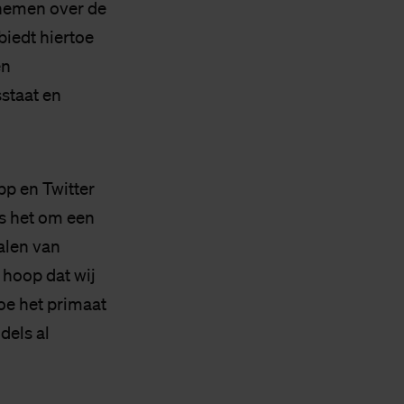
 nemen over de
biedt hiertoe
en
sstaat en
pp en Twitter
is het om een
alen van
 hoop dat wij
oe het primaat
dels al