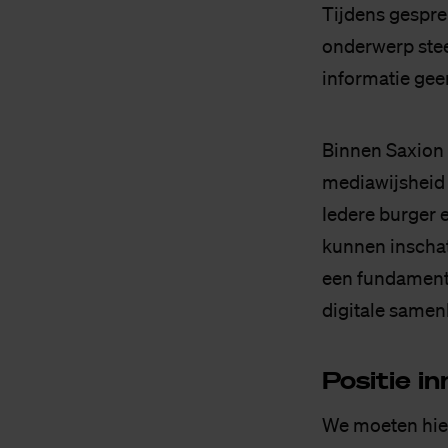
Tijdens gespre
onderwerp steed
informatie gee
Binnen Saxion 
mediawijsheid 
Iedere burger 
kunnen inschatt
een fundamente
digitale samen
Po­si­tie i
We moeten hier