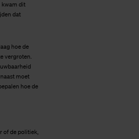
d kwam dit
ijden dat
raag hoe de
e vergroten.
rouwbaarheid
arnaast moet
bepalen hoe de
of de politiek,