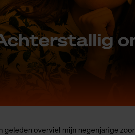
ch­ter­stal­lig o
 geleden overviel mijn negenjarige zoon