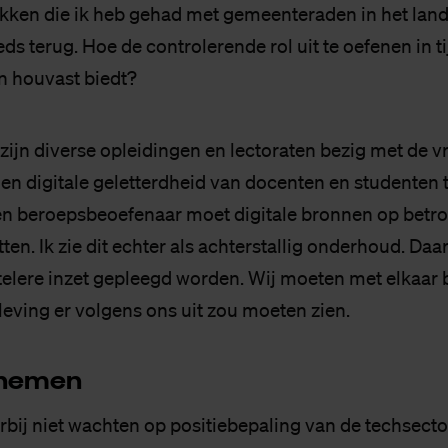
kken die ik heb gehad met gemeenteraden in het lan
s terug. Hoe de controlerende rol uit te oefenen in t
n houvast biedt?
zijn diverse opleidingen en lectoraten bezig met de v
en digitale geletterdheid van docenten en studenten t
en beroepsbeoefenaar moet digitale bronnen op bet
en. Ik zie dit echter als achterstallig onderhoud. Da
lere inzet gepleegd worden. Wij moeten met elkaar 
leving er volgens ons uit zou moeten zien.
n­ne­men
bij niet wachten op positiebepaling van de techsector 