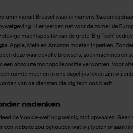
e column vanuit Brussel waar ik namens Saxion bijdraa
bywetgeving. Hier werden net voor de zomer de Euro
 stevige machtspositie van de grote ‘Big Tech’ bedrij
gle, Apple, Meta en Amazon moeten inperken. Zonder 
ebben deze waardevolle browsers, zoekmachines en so
 een absolute monopoliepositie verworven. Voor alt
geen ruimte meer en in ons dagelijks leven zijn wij o
worden van de diensten die big tech ons biedt.
on­der na­den­ken
deed de ‘cookie-wet’ nog weinig stof opwaaien. Geen
r een website zou bijhouden wat wij typten of aanklik