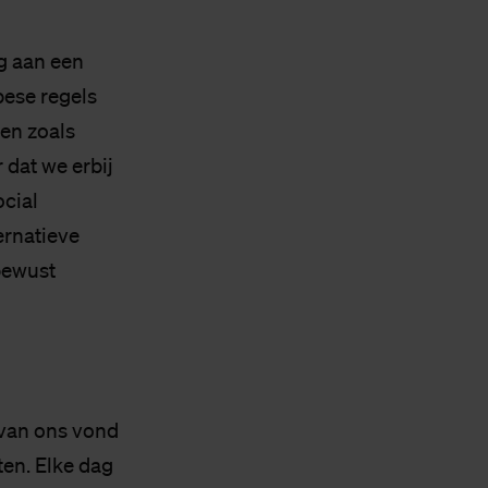
g aan een
pese regels
ven zoals
dat we erbij
cial
ernatieve
nbewust
 van ons vond
ten. Elke dag