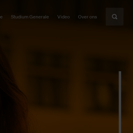
ie
Studium Generale
Video
Over ons