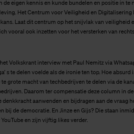
n de eigen kennis en kunde bundelen en positie in te
eving. Het Centrum voor Veiligheid en Digitalisering 
kans. Laat dit centrum op het snijvlak van veiligheid 
zich vooral ook inzetten voor het versterken van recht
 het Volkskrant interview met Paul Nemitz via Whatsa
a’ s te delen voelde als de ironie ten top. Hoe absurd 
e te grote macht van techbedrijven te delen via de kan
bedrijven. Daarom ter compensatie deze column in de
e denkkracht aanwenden en bijdragen aan de vraag h
n bij de democratie. En Jinze en Gijs? Die staan inmid
YouTube en zijn vijftig
likes
verder.