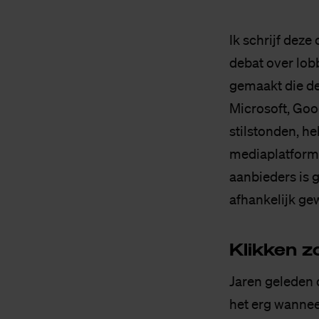
Ik schrijf dez
debat over lob
gemaakt die de
Microsoft, Goo
stilstonden, h
mediaplatforms
aanbieders is 
afhankelijk ge
Klik­ken z
Jaren geleden 
het erg wannee