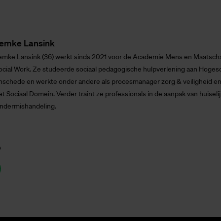
em­ke Lan­s­ink
emke Lansink (36) werkt sinds 2021 voor de Academie Mens en Maatscha
ocial Work. Ze studeerde sociaal pedagogische hulpverlening aan Hogesc
nschede en werkte onder andere als procesmanager zorg & veiligheid en 
et Sociaal Domein. Verder traint ze professionals in de aanpak van huiseli
indermishandeling.
p