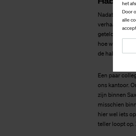
Ha­bi­tat
het af
Door o
Nadat je nu wee
alle co
verhaal of wer
accept
geteld? Of moet
hoe wordt er ui
de habitat van
Een paar colleg
ons kantoor. On
zijn binnen Sax
misschien binn
hier wel iets o
teller loopt op