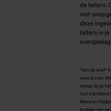
de tellers.
niet onopge
deze ingezo
tellers in 
overgeslage
‘Van de wie?’ h
woord voor ‘et
onpas bij je ka
hun klembord te
Mens en Maatsc
te doen om ze i