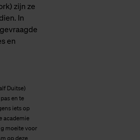
rk) zijn ze
ien. In
ongevraagde
es en
alf Duitse)
 pas en te
gens iets op
 De academie
ig moeite voor
aam op deze