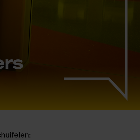
ers
huifelen: