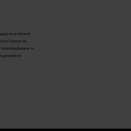
ppij en is docent
hool Saxion te
beleidsadviseur in
jk geweld en