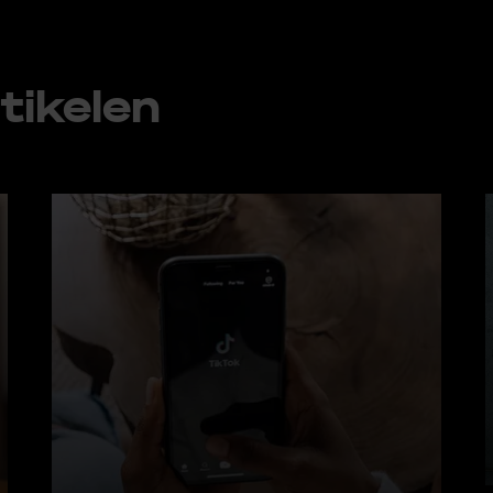
ti­ke­len