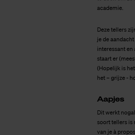
academie.
Deze tellers zi
je de aandacht 
interessant en
staart er (mees
(Hopelijk is h
het – grijze - h
Aap­jes
Dit werkt nogal
soort tellers 
van je à propos