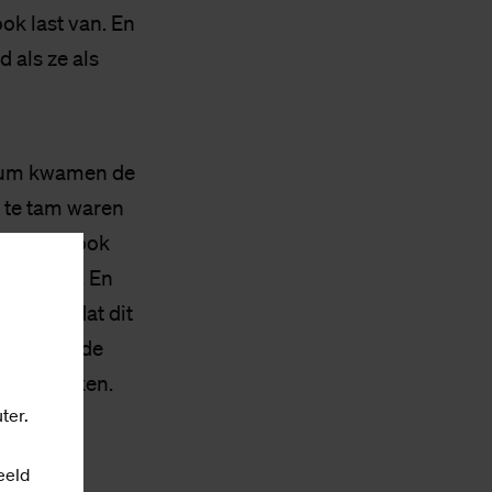
ook last van. En
d als ze als
adium kwamen de
e te tam waren
docenten ook
te houden. En
ndenken dat dit
iets met de
aangesproken.
ter.
eeld