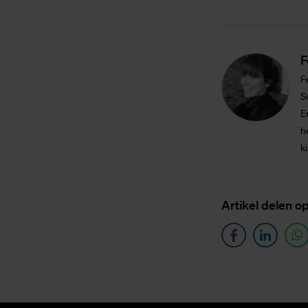
F
F
S
E
h
k
Ar­ti­kel de­len o