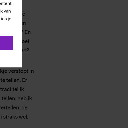
ontent.
ik van
bent met je
kies je
goed hebben
 zal zijn? En
 zitten? Moet
 uitbreiden?
kje verstopt in
e tellen. Er
ract tel ik
tellen, heb ik
vertellen: de
n straks wel.