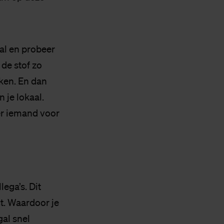
aal en probeer
 de stof zo
rken. En dan
 je lokaal.
er iemand voor
lega’s. Dit
t. Waardoor je
gal snel