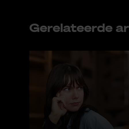
Ge­re­la­teer­de ar­