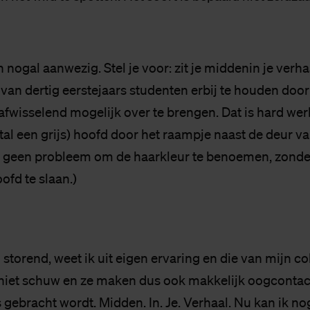
jn nogal aanwezig. Stel je voor: zit je middenin je verh
van dertig eerstejaars studenten erbij te houden door
 afwisselend mogelijk over te brengen. Dat is hard we
tal een grijs) hoofd door het raampje naast de deur van
et geen probleem om de haarkleur te benoemen, zond
oofd te slaan.)
 storend, weet ik uit eigen ervaring en die van mijn col
is niet schuw en ze maken dus ook makkelijk oogcontac
 gebracht wordt. Midden. In. Je. Verhaal. Nu kan ik no