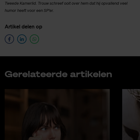
Tweede Kamerlid. Trouw schreef ooit over hem dat hij opvallend veel
humor heeft voor een SP’er.
Ar­ti­kel de­len op
Ge­re­la­teer­de ar­ti­ke­len