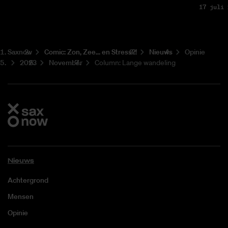
17 juli 
Saxnow
Co­mic: Zon, Zee... en Stress?!
Nieuws
Opinie
2023
November
Column: Lange wandeling
Nieuws
Achtergrond
Mensen
Opinie