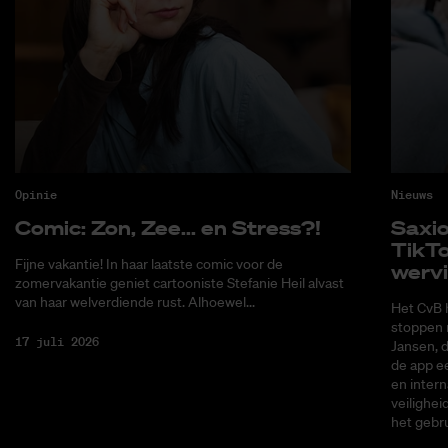
Opinie
Nieuws
Co­mic: Zon, Zee... en Stress?!
Saxi­
Tik­T
Fijne vakantie! In haar laatste comic voor de
wer­v
zomervakantie geniet cartooniste Stefanie Heil alvast
van haar welverdiende rust. Alhoewel...
Het CvB 
stoppen 
17 juli 2026
Jansen, 
de app ee
en intern
veilighei
het gebru