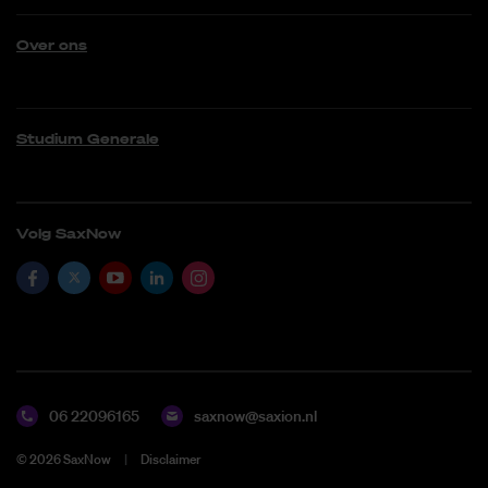
Over ons
Studium Generale
Volg SaxNow
06 22096165
saxnow@saxion.nl
©
2026
SaxNow
Disclaimer