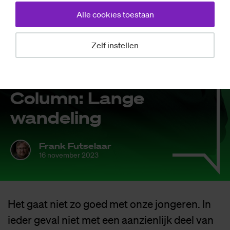
Alle cookies toestaan
Zelf instellen
Opinie
Co­lumn: Lan­ge
wan­de­ling
Frank Futselaar
16 november 2023
Het gaat niet zo goed met onze jongeren. In
ieder geval niet met een aanzienlijk deel van