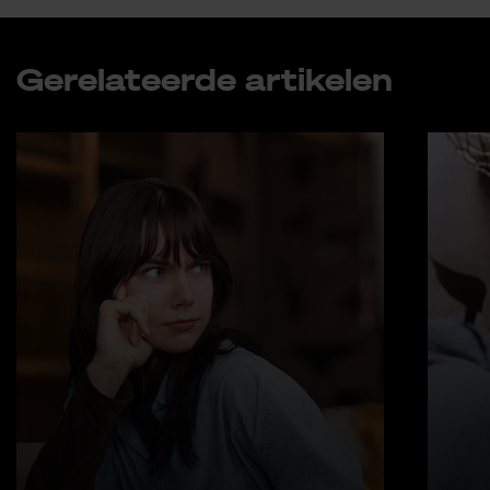
Ge­re­la­teer­de ar­ti­ke­len