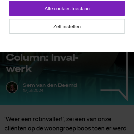
Alle cookies toestaan
Zelf instellen
Opinie
Co­lumn: In­val­
werk
Sem van den Beemd
19 juli 2024
‘Weer een rotinvaller!’, zei een van onze
cliënten op de woongroep boos toen er werd