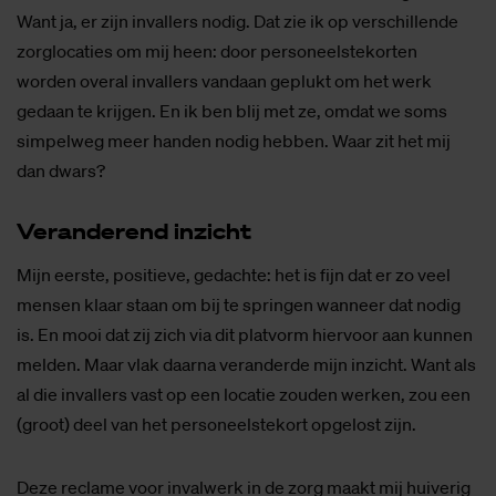
Want ja, er zijn invallers nodig. Dat zie ik op verschillende
zorglocaties om mij heen: door personeelstekorten
worden overal invallers vandaan geplukt om het werk
gedaan te krijgen. En ik ben blij met ze, omdat we soms
simpelweg meer handen nodig hebben. Waar zit het mij
dan dwars?
Ver­an­de­rend in­zicht
Mijn eerste, positieve, gedachte: het is fijn dat er zo veel
mensen klaar staan om bij te springen wanneer dat nodig
is. En mooi dat zij zich via dit platvorm hiervoor aan kunnen
melden. Maar vlak daarna veranderde mijn inzicht. Want als
al die invallers vast op een locatie zouden werken, zou een
(groot) deel van het personeelstekort opgelost zijn.
Deze reclame voor invalwerk in de zorg maakt mij huiverig