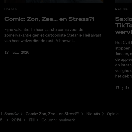
Opinie
Nieuws
Co­mic: Zon, Zee... en Stress?!
Saxi­
Tik­T
Fijne vakantie! In haar laatste comic voor de
wer­v
zomervakantie geniet cartooniste Stefanie Heil alvast
van haar welverdiende rust. Alhoewel...
Het CvB 
stoppen 
17 juli 2026
Jansen, 
de app ee
en intern
veilighei
het gebru
17 juli 
Saxnow
Co­mic: Zon, Zee... en Stress?!
Nieuws
Opinie
2024
Juli
Column: Invalwerk