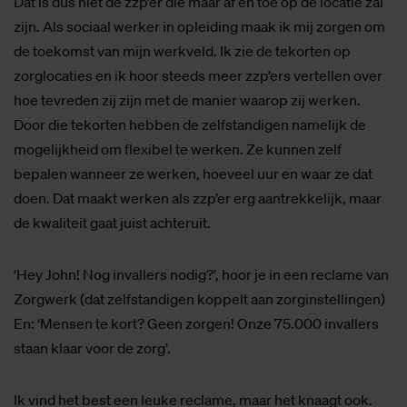
Dat is dus niet de zzp’er die maar af en toe op de locatie zal
zijn. Als sociaal werker in opleiding maak ik mij zorgen om
de toekomst van mijn werkveld. Ik zie de tekorten op
zorglocaties en ik hoor steeds meer zzp’ers vertellen over
hoe tevreden zij zijn met de manier waarop zij werken.
Door die tekorten hebben de zelfstandigen namelijk de
mogelijkheid om flexibel te werken. Ze kunnen zelf
bepalen wanneer ze werken, hoeveel uur en waar ze dat
doen. Dat maakt werken als zzp’er erg aantrekkelijk, maar
de kwaliteit gaat juist achteruit.
‘Hey John! Nog invallers nodig?’, hoor je in een reclame van
Zorgwerk (dat zelfstandigen koppelt aan zorginstellingen)
En: ‘Mensen te kort? Geen zorgen! Onze 75.000 invallers
staan klaar voor de zorg’.
Ik vind het best een leuke reclame, maar het knaagt ook.