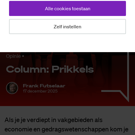
Alle cookies toestaan
Zelf instellen
Opinie
Co­lumn: Prik­kels
Frank Futselaar
17 december 2025
Als je je verdiept in vakgebieden als
economie en gedragswetenschappen kom je