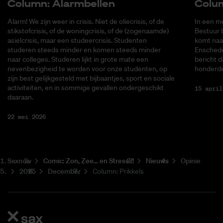
Co­lumn: Alarm­bel­len
Co­lu
Alarm! We zijn weer in crisis. Niet de oliecrisis, of de
In een me
stikstofcrisis, of de woningcrisis, of de (zogenaamde)
Bestuur 
asielcrisis, maar een studeercrisis. Studenten
komt naa
studeren steeds minder en komen steeds minder
Enschede
naar colleges. Studeren lijkt in grote mate een
bericht d
nevenbezigheid te worden voor onze studenten, op
honderde
zijn best gelijkgesteld met bijbaantjes, sport en sociale
activiteiten, en in sommige gevallen ondergeschikt
15 april
daaraan.
22 mei 2026
Saxnow
Co­mic: Zon, Zee... en Stress?!
Nieuws
Opinie
2025
December
Column: Prikkels