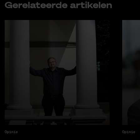
Ge­re­la­teer­de ar­ti­ke­len
Opinie
Opinie