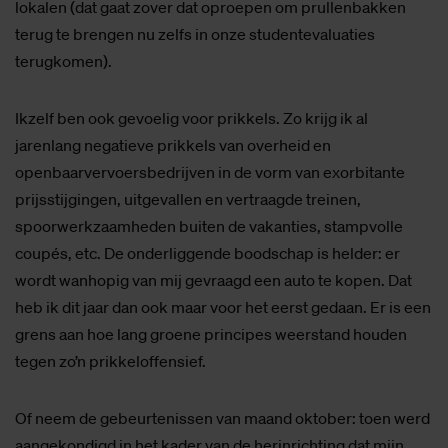
lokalen (dat gaat zover dat oproepen om prullenbakken
terug te brengen nu zelfs in onze studentevaluaties
terugkomen).
Ikzelf ben ook gevoelig voor prikkels. Zo krijg ik al
jarenlang negatieve prikkels van overheid en
openbaarvervoersbedrijven in de vorm van exorbitante
prijsstijgingen, uitgevallen en vertraagde treinen,
spoorwerkzaamheden buiten de vakanties, stampvolle
coupés, etc. De onderliggende boodschap is helder: er
wordt wanhopig van mij gevraagd een auto te kopen. Dat
heb ik dit jaar dan ook maar voor het eerst gedaan. Er is een
grens aan hoe lang groene principes weerstand houden
tegen zo’n prikkeloffensief.
Of neem de gebeurtenissen van maand oktober: toen werd
aangekondigd in het kader van de herinrichting dat mijn