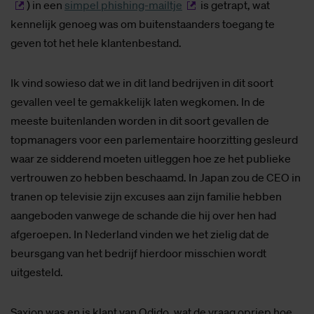
) in een
simpel phishing-mailtje
is getrapt, wat
kennelijk genoeg was om buitenstaanders toegang te
geven tot het hele klantenbestand.
Ik vind sowieso dat we in dit land bedrijven in dit soort
gevallen veel te gemakkelijk laten wegkomen. In de
meeste buitenlanden worden in dit soort gevallen de
topmanagers voor een parlementaire hoorzitting gesleurd
waar ze sidderend moeten uitleggen hoe ze het publieke
vertrouwen zo hebben beschaamd. In Japan zou de CEO in
tranen op televisie zijn excuses aan zijn familie hebben
aangeboden vanwege de schande die hij over hen had
afgeroepen. In Nederland vinden we het zielig dat de
beursgang van het bedrijf hierdoor misschien wordt
uitgesteld.
Saxion was en is klant van Odido, wat de vraag opriep hoe