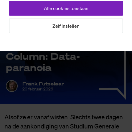
Alle cookies toestaan
Zelf instellen
Opinie
Co­lumn: Data-
pa­ra­noia
Frank Futselaar
20 februari 2026
Alsof ze er vanaf wisten. Slechts twee dagen
na de aankondiging van Studium Generale