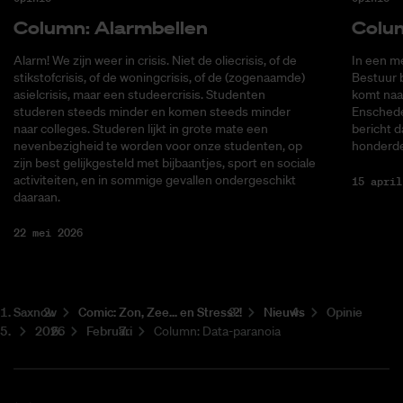
Co­lumn: Alarm­bel­len
Co­lu
Alarm! We zijn weer in crisis. Niet de oliecrisis, of de
In een me
stikstofcrisis, of de woningcrisis, of de (zogenaamde)
Bestuur 
asielcrisis, maar een studeercrisis. Studenten
komt naa
studeren steeds minder en komen steeds minder
Enschede
naar colleges. Studeren lijkt in grote mate een
bericht d
nevenbezigheid te worden voor onze studenten, op
honderde
zijn best gelijkgesteld met bijbaantjes, sport en sociale
activiteiten, en in sommige gevallen ondergeschikt
15 april
daaraan.
22 mei 2026
Saxnow
Co­mic: Zon, Zee... en Stress?!
Nieuws
Opinie
2026
Februari
Column: Data-paranoia