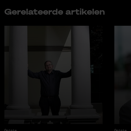
Ge­re­la­teer­de ar­ti­ke­len
Opinie
Opinie