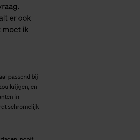
vraag.
alt er ook
t moet ik
aal passend bij
zou krijgen, en
anten in
rdt schromelijk
sdagen, nooit