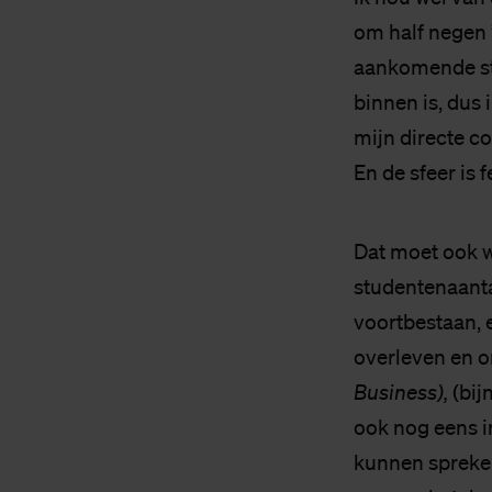
om half negen 
aankomende stu
binnen is, dus 
mijn directe c
En de sfeer is f
Dat moet ook w
studentenaant
voortbestaan, 
overleven en o
Business),
(bij
ook nog eens in
kunnen spreken