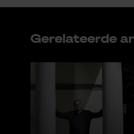
Ge­re­la­teer­de ar­