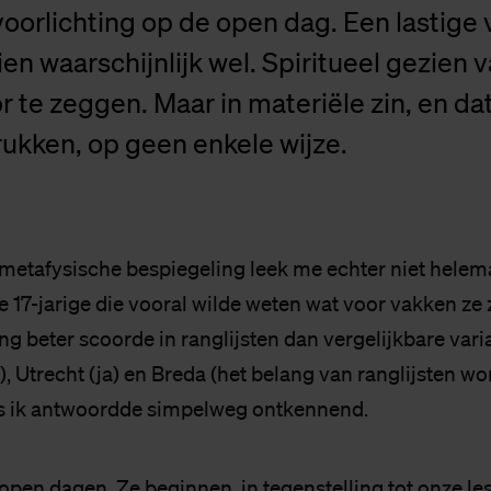
oorlichting op de open dag. Een lastige 
en waarschijnlijk wel. Spiritueel gezien v
r te zeggen. Maar in materiële zin, en da
ukken, op geen enkele wijze.
 metafysische bespiegeling leek me echter niet helem
 17-jarige die vooral wilde weten wat voor vakken ze 
ng beter scoorde in ranglijsten dan vergelijkbare vari
, Utrecht (ja) en Breda (het belang van ranglijsten wo
us ik antwoordde simpelweg ontkennend.
 open dagen. Ze beginnen, in tegenstelling tot onze le