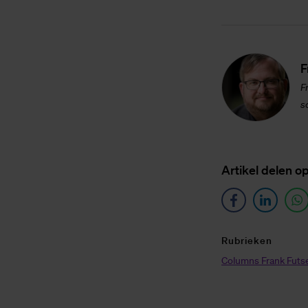
F
F
s
Ar­ti­kel de­len o
Ru­brie­ken
Columns Frank Futse