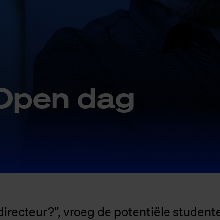
 Open dag
directeur?”, vroeg de potentiële studente