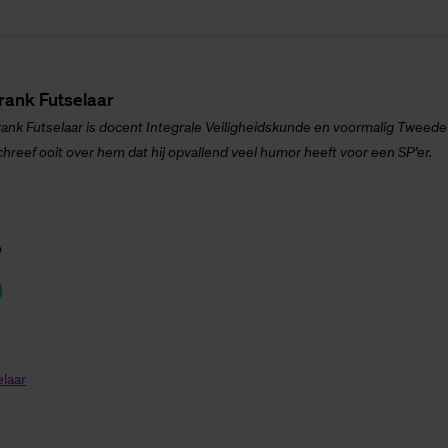
rank Fut­se­laar
rank Futselaar is docent Integrale Veiligheidskunde
en voormalig Tweede 
chreef ooit over hem dat hij opvallend veel humor heeft voor een SP’er.
p
laar