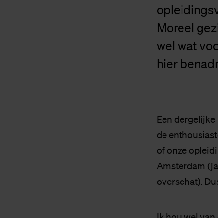
opleidingsv
Moreel gezi
wel wat voo
hier benadr
Een dergelijke
de enthousiaste
of onze opleidi
Amsterdam (ja)
overschat). D
Ik hou wel van