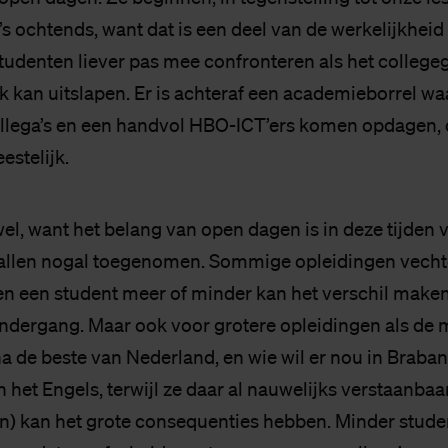
’s ochtends, want dat is een deel van de werkelijkhei
denten liever pas mee confronteren als het college
ik kan uitslapen. Er is achteraf een academieborrel waa
ollega’s en een handvol HBO-ICT’ers komen opdagen, 
eestelijk.
el, want het belang van open dagen is in deze tijde
allen nogal toegenomen. Sommige opleidingen vecht
en een student meer of minder kan het verschil make
ndergang. Maar ook voor grotere opleidingen als de m
na de beste van Nederland, en wie wil er nou in Braban
 het Engels, terwijl ze daar al nauwelijks verstaanba
) kan het grote consequenties hebben. Minder stude