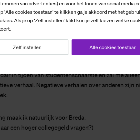
n verderf die ik me altijd voorstelde.
stemmen van advertenties) en voor het tonen van social media c
p 'Alle cookies toestaan' te klikken ga je akkoord met het gebru
okies. Als je op 'Zelf instellen' klikt kun je zelf kiezen welke coo
werd vorig jaar vaak genoemd als alternatieve keuze
eert.
rde ik dit jaar helemaal niet, dus misschien is de hy
en gaan. Toegepaste Psychologie dan? Teveel studente
Zelf instellen
Alle cookies toestaan
llen werken.
olidair in tijden van studentenschaarste en zal me allee
tieve verhaal. Negatieve verhalen over anderen zijn n
ek.
ng maak ik natuurlijk voor Breda.
 daar een hoger collegegeld vragen?)