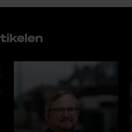
ti­ke­len