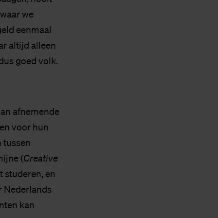
d waar we
geld eenmaal
r altijd alleen
dus goed volk.
n van afnemende
en voor hun
n tussen
ijne (
Creative
t studeren, en
ar Nederlands
nten kan