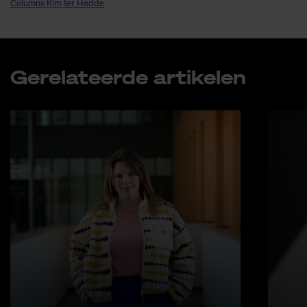
Columns Kim ter Hedde
Ge­re­la­teer­de ar­ti­ke­len