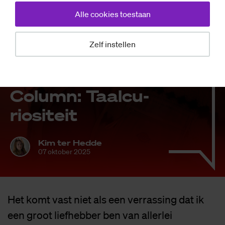
Alle cookies toestaan
Zelf instellen
Opinie
Co­lumn: Taal­cu­
ri­o­si­teit
Kim ter Hedde
07 oktober 2025
Het komt vast niet als een verrassing dat ik
een groot liefhebber ben van allerlei