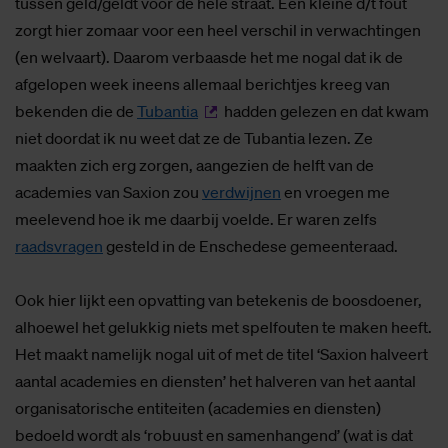
tussen geld/geldt voor de hele straat. Een kleine d/t fout
zorgt hier zomaar voor een heel verschil in verwachtingen
(en welvaart). Daarom verbaasde het me nogal dat ik de
afgelopen week ineens allemaal berichtjes kreeg van
bekenden die de
Tubantia
hadden gelezen en dat kwam
niet doordat ik nu weet dat ze de Tubantia lezen. Ze
maakten zich erg zorgen, aangezien de helft van de
academies van Saxion zou
verdwijnen
en vroegen me
meelevend hoe ik me daarbij voelde. Er waren zelfs
raadsvragen
gesteld in de Enschedese gemeenteraad.
Ook hier lijkt een opvatting van betekenis de boosdoener,
alhoewel het gelukkig niets met spelfouten te maken heeft.
Het maakt namelijk nogal uit of met de titel ‘Saxion halveert
aantal academies en diensten’ het halveren van het aantal
organisatorische entiteiten (academies en diensten)
bedoeld wordt als ‘robuust en samenhangend’ (wat is dat