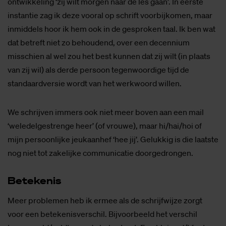
ontwikkeling ‘zij wilt morgen naar de les gaan’. In eerste
instantie zag ik deze vooral op schrift voorbijkomen, maar
inmiddels hoor ik hem ook in de gesproken taal. Ik ben wat
dat betreft niet zo behoudend, over een decennium
misschien al wel zou het best kunnen dat zij wilt (in plaats
van zij wil) als derde persoon tegenwoordige tijd de
standaardversie wordt van het werkwoord willen.
We schrijven immers ook niet meer boven aan een mail
‘weledelgestrenge heer’ (of vrouwe), maar hi/hai/hoi of
mijn persoonlijke jeukaanhef ‘hee jij’. Gelukkig is die laatste
nog niet tot zakelijke communicatie doorgedrongen.
Be­te­ke­nis
Meer problemen heb ik ermee als de schrijfwijze zorgt
voor een betekenisverschil. Bijvoorbeeld het verschil