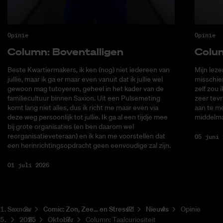
Opinie
Opinie
Co­lumn: Bo­ven­tal­li­gen
Co­lu
Beste Kwartiermakers, ik ken (nog) niet iedereen van
Mijn lez
jullie, maar ik ga er maar even vanuit dat ik jullie wel
misschie
gewoon mag tutoyeren, geheel in het kader van de
zelf zou 
familiecultuur binnen Saxion. Uit een Pulsemeting
zeer tevr
komt lang niet alles, dus ik richt me maar even via
aan te me
deze weg persoonlijk tot jullie. Ik ga al een tijdje mee
middelma
bij grote organisaties (en ben daarom wel
reorganisatieveteraan) en ik kan me voorstellen dat
05 juni 
een herinrichtingsopdracht geen eenvoudige zal zijn.
01 juli 2026
Saxnow
Co­mic: Zon, Zee... en Stress?!
Nieuws
Opinie
2025
Oktober
Column: Taalcuriositeit