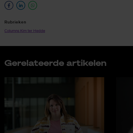
Ru­brie­ken
Columns Kim ter Hedde
Ge­re­la­teer­de ar­ti­ke­len