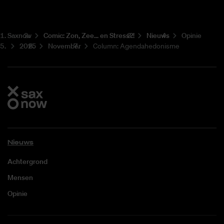
Saxnow
Co­mic: Zon, Zee... en Stress?!
Nieuws
Opinie
2025
November
Column: Agendahedonisme
Nieuws
Achtergrond
Mensen
Opinie