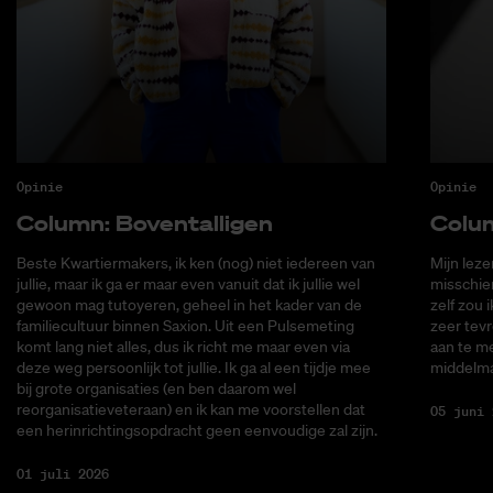
Opinie
Opinie
Co­lumn: Bo­ven­tal­li­gen
Co­lu
Beste Kwartiermakers, ik ken (nog) niet iedereen van
Mijn lez
jullie, maar ik ga er maar even vanuit dat ik jullie wel
misschie
gewoon mag tutoyeren, geheel in het kader van de
zelf zou 
familiecultuur binnen Saxion. Uit een Pulsemeting
zeer tevr
komt lang niet alles, dus ik richt me maar even via
aan te me
deze weg persoonlijk tot jullie. Ik ga al een tijdje mee
middelma
bij grote organisaties (en ben daarom wel
reorganisatieveteraan) en ik kan me voorstellen dat
05 juni 
een herinrichtingsopdracht geen eenvoudige zal zijn.
01 juli 2026