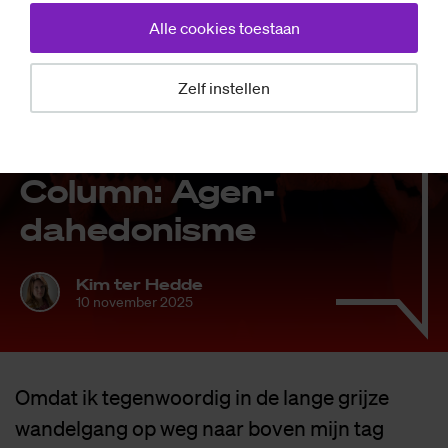
Alle cookies toestaan
Zelf instellen
Opinie
Co­lumn: Agen­
da­he­do­nis­me
Kim ter Hedde
10 november 2025
Omdat ik tegenwoordig in de lange grijze
wandelgang op weg naar boven mijn tag