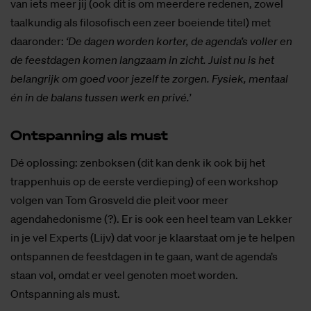
van iets meer jij (ook dit is om meerdere redenen, zowel
taalkundig als filosofisch een zeer boeiende titel) met
daaronder:
‘De dagen worden korter, de agenda’s voller en
de feestdagen komen langzaam in zicht. Juist nu is het
belangrijk om goed voor jezelf te zorgen. Fysiek, mentaal
én in de balans tussen werk en privé.’
Ont­span­ning als must
Dé oplossing: zenboksen (dit kan denk ik ook bij het
trappenhuis op de eerste verdieping) of een workshop
volgen van Tom Grosveld die pleit voor meer
agendahedonisme (?). Er is ook een heel team van Lekker
in je vel Experts (Lijv) dat voor je klaarstaat om je te helpen
ontspannen de feestdagen in te gaan, want de agenda’s
staan vol, omdat er veel genoten moet worden.
Ontspanning als must.