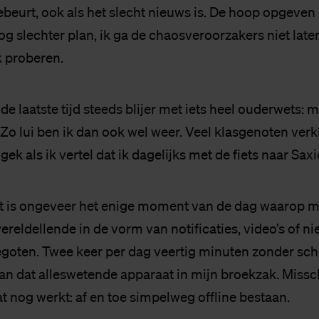
beurt, ook als het slecht nieuws is. De hoop opgeven 
og slechter plan, ik ga de chaosveroorzakers niet lat
k proberen.
e laatste tijd steeds blijer met iets heel ouderwets: mi
. Zo lui ben ik dan ook wel weer. Veel klasgenoten ver
ek als ik vertel dat ik dagelijks met de fiets naar Saxi
rit is ongeveer het enige moment van de dag waarop m
reldellende in de vorm van notificaties, video’s of n
egoten. Twee keer per dag veertig minuten zonder sc
an dat alleswetende apparaat in mijn broekzak. Missch
at nog werkt: af en toe simpelweg offline bestaan.