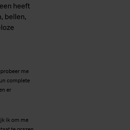
een heeft
, bellen,
eloze
k probeer me
 hun complete
en er
ijk ik om me
taat te grazen