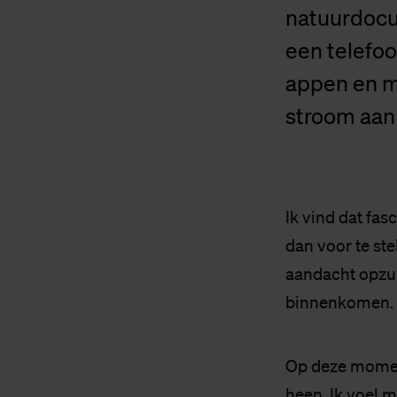
natuurdocu
een telefoo
appen en m
stroom aan
Ik vind dat fa
dan voor te st
aandacht opzui
binnenkomen.
Op deze moment
heen. Ik voel m