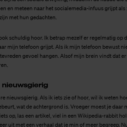
n en meteen naar het socialemedia-infuus grijpt als 
zijn met hun gedachten.
 ook schuldig hoor. Ik betrap mezelf er regelmatig op 
r mijn telefoon grijpt. Als ik mijn telefoon bewust niet
evreden gevoel hangen. Alsof mijn brein vindt dat er 
en.
 nieuws­gie­rig
e nieuwsgierig. Als ik iets zie of hoor, wil ik weten hoe
beurt, wat de achtergrond is. Vroeger moest je daar 
iets op, las een artikel, viel in een Wikipedia-rabbit h
eer uit met een verhaal dat je min of meer begreep. Nu