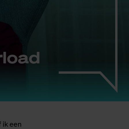
r­load
 ik een