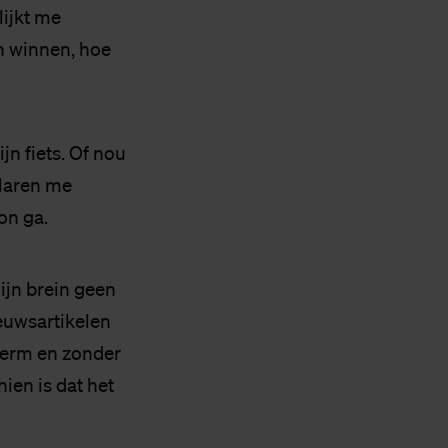
lijkt me
en winnen, hoe
jn fiets. Of nou
klaren me
on ga.
ijn brein geen
ieuwsartikelen
herm en zonder
ien is dat het