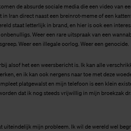
omen de absurde sociale media die een video van ee
n Iran direct naast een breinrot-meme of een katten
reld staat letterlijk in brand, en hier is ook een intere
l onbenulligs. Weer een rare uitspraak van een wannab
sgreep. Weer een illegale oorlog. Weer een genocide.
orbij alsof het een weersbericht is. Ik kan alle versch
erken, en ik kan ook nergens naar toe met deze woede
pleet platgewalst en mijn telefoon is een klein existe
orden dat ik nog steeds vrijwillig in mijn broekzak dr
t uiteindelijk mijn probleem. Ik wil de wereld wel begri