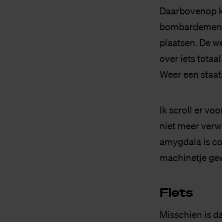
Daarbovenop k
bombardement i
plaatsen. De we
over iets totaa
Weer een staat
Ik scroll er vo
niet meer verw
amygdala is com
machinetje gew
Fiets
Misschien is da