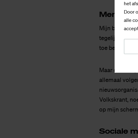
het af
Door o
Men­ta­le 
alle co
Mijn brein voel
accept
tegelijk aan. A
toe begint er e
Maar om eerlijk
allemaal volgen
nieuwsorganis
Volkskrant, noe
op mijn scherm
So­ci­a­le 