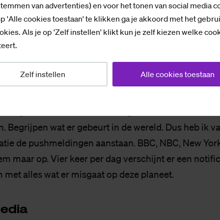
stemmen van advertenties) en voor het tonen van social media c
p 'Alle cookies toestaan' te klikken ga je akkoord met het gebru
band­breed­te
okies. Als je op 'Zelf instellen' klikt kun je zelf kiezen welke coo
t soms als een browser met vijftig tabbladen open. All
eert.
lles vraagt aandacht. En ergens hoor je een ventilator 
Zelf instellen
Alle cookies toestaan
en alarmlicht te knipperen.
 te zijn trek ik het niet meer zo goed. Ik wil het nieuw
. Begrijpen wat er gebeurt in de wereld. Dus heb ik va
atie de pushmeldingen aanstaan. BBC, NBC, New Yor
m maar op. Vier keer per dag verschijnt er een notifi
 met alles wat er misgaat op deze planeet.
me­dia