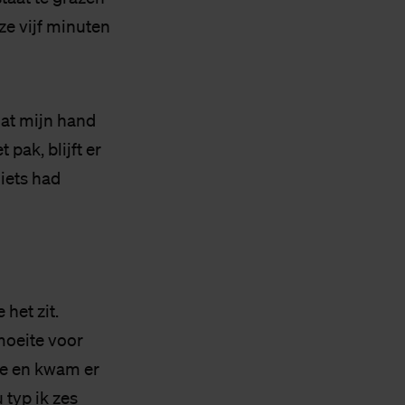
ze vijf minuten
dat mijn hand
 pak, blijft er
iets had
 het zit.
moeite voor
ole en kwam er
 typ ik zes