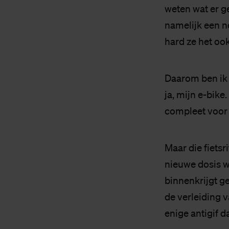
weten wat er ge
namelijk een n
hard ze het oo
Daarom ben ik d
ja, mijn e-bike
compleet voor g
Maar die fiets
nieuwe dosis we
binnenkrijgt g
de verleiding v
enige antigif d