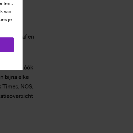
ontent.
ik van
kies je
es staat
loeien en af en
s namelijk óók
n bijna elke
k Times, NOS,
catieoverzicht