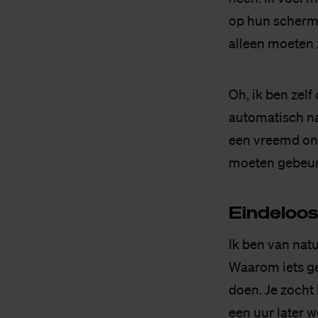
op hun scherme
alleen moeten 
Oh, ik ben zelf
automatisch naa
een vreemd ont
moeten gebeur
Ein­de­loos
Ik ben van natur
Waarom iets ge
doen. Je zocht 
een uur later w