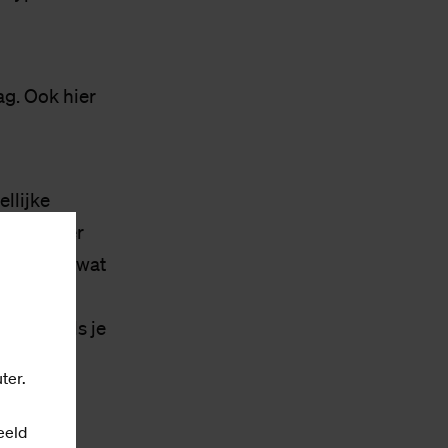
g. Ook hier
llijke
matie, meer
zaam iets wat
 voor je
ijg je als je
met een
ter.
 of laat
eeld