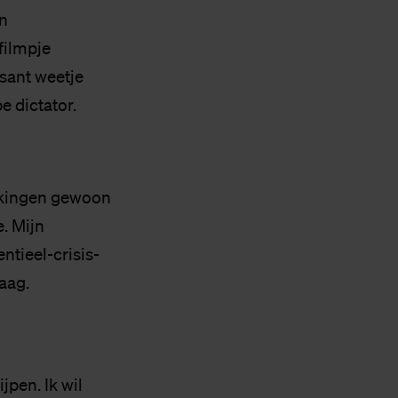
n
filmpje
ssant weetje
e dictator.
rikkingen gewoon
. Mijn
ntieel-crisis-
aag.
jpen. Ik wil