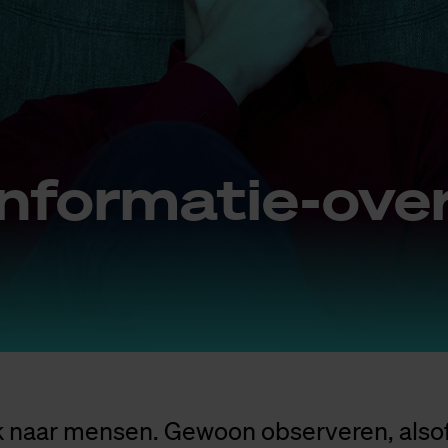
n­for­ma­tie-ove
k naar mensen. Gewoon observeren, alsof