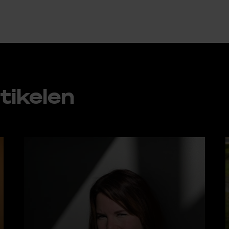
ti­ke­len