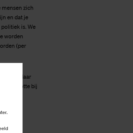
te mensen zich
jn en dat je
politiek is. We
ze worden
worden (per
teken om daar
at tenslotte bij
richting,
ven,
ter.
eeld