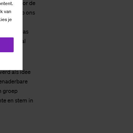
reclame voor de
ontent.
ik van
invloed op ons
kies je
ijke
% en dit was
% en vooral
werd als idee
benaderbare
n groep
nte en stem in