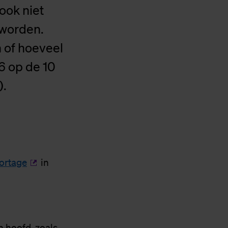
 ook niet
 worden.
n of hoeveel
6 op de 10
).
ortage
in
 hoofd, zoals