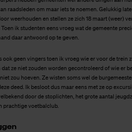
an raadsleden om maar iets te noemen. Gelukkig lat
door weerhouden en stellen ze zich 18 maart (weer) ve
Toen ik studenten eens vroeg wat de gemeente precie
and daar antwoord op te geven.
 ook geen vingers toen ik vroeg wie er voor de trein z
n dat ze niet zouden worden gecontroleerd of wie er b
t niet zou hoeven. Ze wisten soms wel de burgemeest
deze deed. Ik besloot dus maar eens met ze op excursi
elbekend door de stoplichten, het grote aantal jeugd
n prachtige voetbalclub.
g­gen