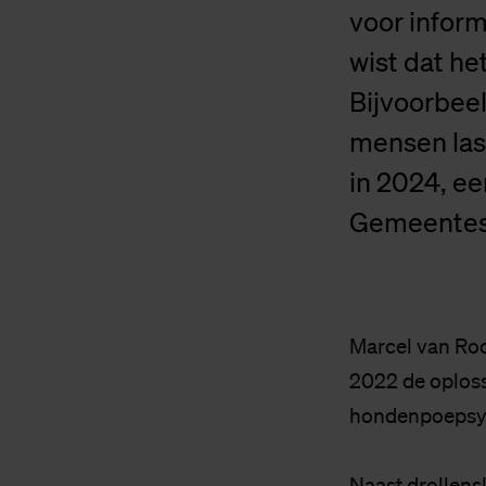
voor inform
wist dat he
Bijvoorbeel
mensen las
in 2024, ee
Gemeentes 
Marcel van Roo
2022 de oplos
hondenpoepsym
Naast drollens