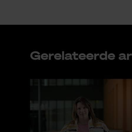
Ge­re­la­teer­de ar­