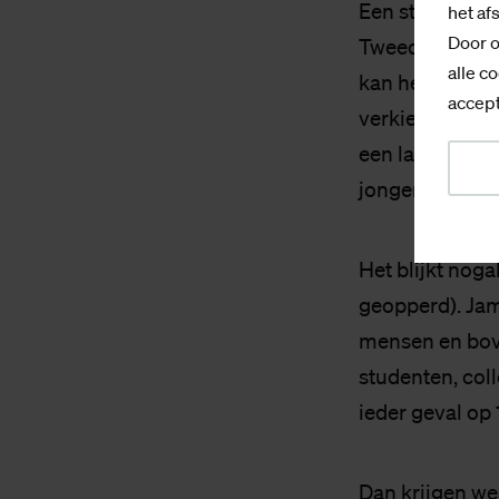
Een student ze
het af
Door o
Tweede Kamer e
alle co
kan hebben en 
accept
verkiezingen w
een landelijk 
jongeren kome
Het blijkt noga
geopperd). Jam
mensen en bov
studenten, col
ieder geval op 
Dan krijgen we