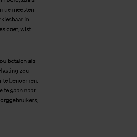
en de meesten
rkiesbaar in
s doet, wist
ou betalen als
elasting zou
er te benoemen,
e te gaan naar
zorggebruikers,