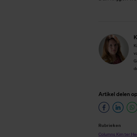
K
K
v
G
d
Ar­ti­kel de­len o
Ru­brie­ken
Columns Kim ter H