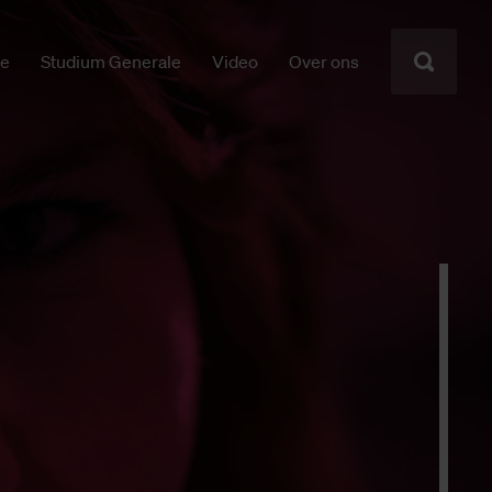
ie
Studium Generale
Video
Over ons