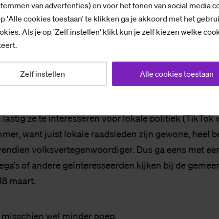
i na afloop: ‘Mevrouw, waarom is er eigenlijk zoveel 
stemmen van advertenties) en voor het tonen van social media c
p 'Alle cookies toestaan' te klikken ga je akkoord met het gebru
n landelijke politiek, terwijl de gemeente veel meer 
okies. Als je op 'Zelf instellen' klikt kun je zelf kiezen welke coo
wij op de gemeente?’ De opkomst bij de laatste landel
eert.
as 78%, bij de laatste gemeenteraadsverkiezingen 51
gemiddelde, in sommige wijken liggen die cijfers op 9
Zelf instellen
Alle cookies toestaan
n niet opdagen.
l lastig ze te interesseren voor lokale politiek (TikTok 
mer, want juist lokale raadsleden zijn gewone, heel 
endien volksvertegenwoordiger. Dus ga eens met ee
lega’s of andere geïnteresseerden kijken bij de gemee
18 maart.
 misschien wel minder poep.