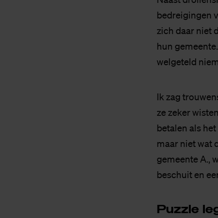
bedreigingen v
zich daar niet 
hun gemeente. 
welgeteld niem
Ik zag trouwens
ze zeker wiste
betalen als he
maar niet wat 
gemeente A., w
beschuit en ee
Puzz­le le