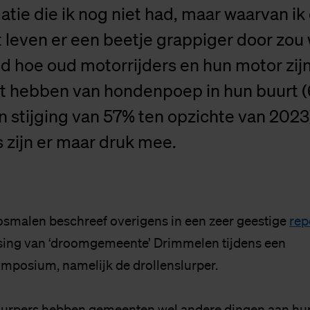
atie die ik nog niet had, maar waarvan ik
t leven er een beetje grappiger door zou
d hoe oud motorrijders en hun motor zij
t hebben van hondenpoep in hun buurt (
n stijging van 57% ten opzichte van 2023
zijn er maar druk mee.
smalen beschreef overigens in een zeer geestige
rep
sing van ‘droomgemeente’ Drimmelen tijdens een
posium, namelijk de drollenslurper.
lurpers hebben gemeenten wel andere dingen aan hun