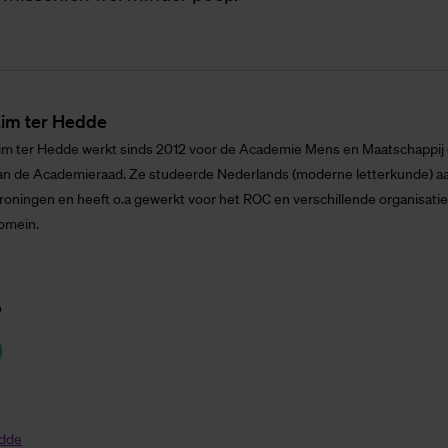
im ter Hed­de
im ter Hedde werkt sinds 2012 voor de Academie Mens en Maatschappij e
an de Academieraad. Ze studeerde Nederlands (moderne letterkunde) aan
roningen en heeft o.a gewerkt voor het ROC en verschillende organisatie
omein.
p
edde