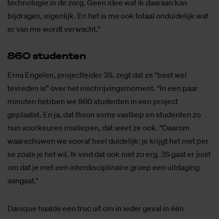
technologie in de zorg. Geen idee wat ik daaraan kan
bijdragen, eigenlijk. En het is me ook totaal onduidelijk wat
er van me wordt verwacht.”
860 stu­den­ten
Erna Engelen, projectleider 3S, zegt dat ze “best wel
tevreden is” over het inschrijvingsmoment. “In een paar
minuten hebben we 860 studenten in een project
geplaatst. En ja, dat Bison soms vastliep en studenten zo
hun voorkeuren misliepen, dat weet ze ook. “Daarom
waarschuwen we vooraf heel duidelijk: je krijgt het niet per
se zoals je het wil. Ik vind dat ook niet zo erg. 3S gaat er juist
om dat je met een interdisciplinaire groep een uitdaging
aangaat.”
Danique haalde een truc uit om in ieder geval in één