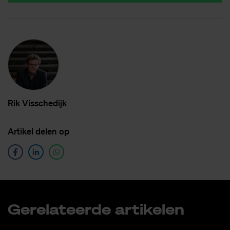
Rik Vis­sche­dijk
Ar­ti­kel de­len op
Ge­re­la­teer­de ar­ti­ke­len