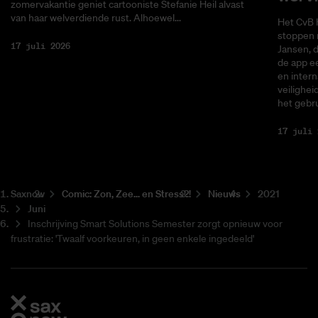
zomervakantie geniet cartooniste Stefanie Heil alvast
van haar welverdiende rust. Alhoewel...
Het CvB 
stoppen 
17 juli 2026
Jansen, 
de app ee
en intern
veilighei
het gebru
17 juli 
Saxnow
Co­mic: Zon, Zee... en Stress?!
Nieuws
2021
Juni
Inschrijving Smart Solutions Semester zorgt opnieuw voor
frustratie: 'Twaalf voorkeuren, in geen enkele ingedeeld'