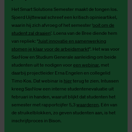
Het Smart Solutions Semester maakt de tongen los.
Sjoerd Uijttewaal schreef een kritisch opinieartikel,
waarin hij zich afvroeg of het semester ‘
ooit om de
student zal draaien
’. Loena van de Bree diende hem
van repliek: “
Juist innovatie en samenwerking
stomen je klaar voor de arbeidsmarkt
”. Het was voor
SaxNow en Studium Generale aanleiding om beide
studenten uit te nodigen voor
een webinar
, met
daarbij projectleider Erna Engelen en collegelid
Timo Kos. Dat webinar is
hier
terug te zien. Intussen
kreeg SaxNow een interne studentenevaluatie uit
februari in handen, waaruit blijkt dat studenten het
semester met rapportcijfer 5,3
waarderen
. Eén van
de struikelblokken, zo geven studenten aan, is het
inschrijfproces in Bison.