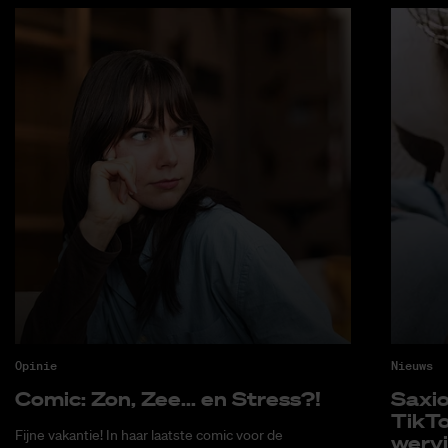
Opinie
Nieuws
Co­mic: Zon, Zee... en Stress?!
Saxi­
Tik­T
Fijne vakantie! In haar laatste comic voor de
wer­v