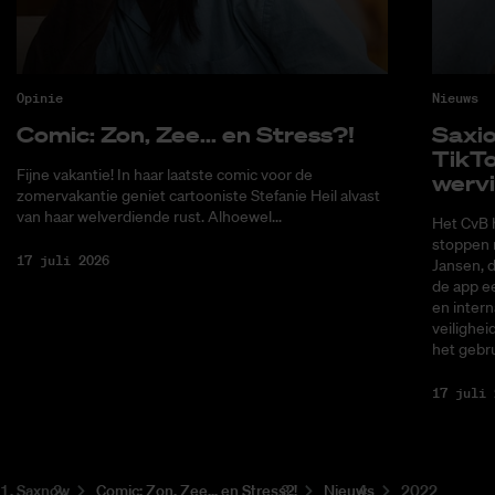
Opinie
Nieuws
Co­mic: Zon, Zee... en Stress?!
Saxi­
Tik­T
Fijne vakantie! In haar laatste comic voor de
wer­v
zomervakantie geniet cartooniste Stefanie Heil alvast
van haar welverdiende rust. Alhoewel...
Het CvB 
stoppen 
17 juli 2026
Jansen, 
de app ee
en intern
veilighei
het gebru
17 juli 
Saxnow
Co­mic: Zon, Zee... en Stress?!
Nieuws
2022