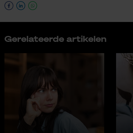
Ge­re­la­teer­de ar­ti­ke­len