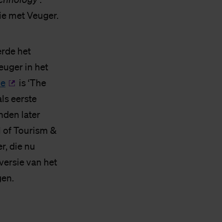
ie met Veuger.
erde het
euger in het
ie
is ‘The
ls eerste
nden later
l of Tourism &
r, die nu
versie van het
gen.