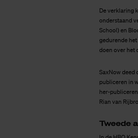
De verklaring 
onderstaand ve
School) en Blo
gedurende het 
doen over het 
SaxNow deed o
publiceren in w
her-publiceren
Rian van Rijbr
Twee­de au­
In de HBO Ken