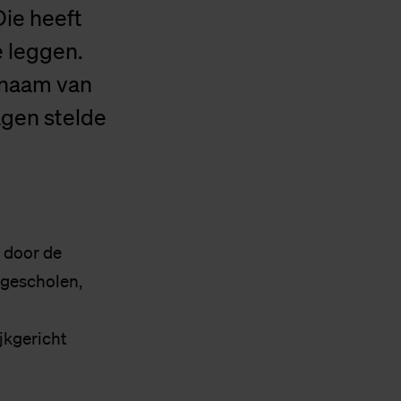
Die heeft
e leggen.
e naam van
agen stelde
n door de
ogescholen,
ijkgericht