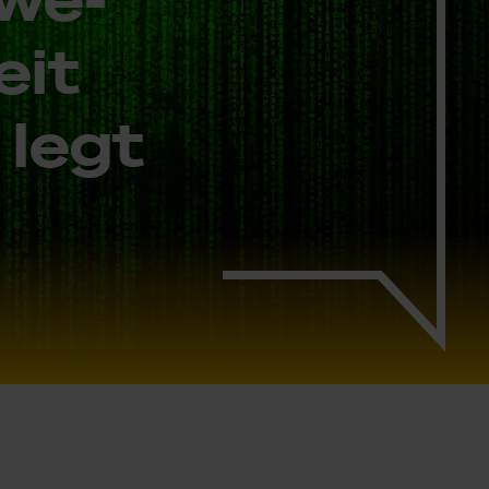
teit
r legt