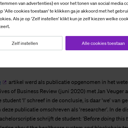
ny knowledge about
stemmen van advertenties) en voor het tonen van social media c
care system and
p 'Alle cookies toestaan' te klikken ga je akkoord met het gebru
okies. Als je op 'Zelf instellen' klikt kun je zelf kiezen welke coo
ain technology’
eert.
Zelf instellen
Alle cookies toestaan
e
artikel werd als publicatie opgenomen in het wet
chives of Business Review (juni 2020) met Jan Veuger 
 student ‘I’ schreef in de conclusie, is daar ‘we’ van 
n deze publicatie omschreven als ‘researcher’. In de di
bachelorscriptie schrijft de student:
‘Before doing this t
edge about the healthcare system and blockchain te