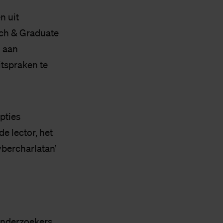
n uit
rch & Graduate
n aan
tspraken te
pties
e lector, het
ybercharlatan’
onderzoekers