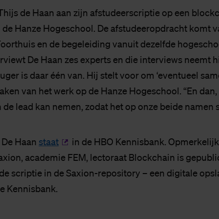
Thijs de Haan aan zijn afstudeerscriptie op een block
 de Hanze Hogeschool. De afstudeeropdracht komt v
Foorthuis en de begeleiding vanuit dezelfde hogeschoo
viewt De Haan zes experts en die interviews neemt hij
euger is daar één van. Hij stelt voor om ‘eventueel sam
maken van het werk op de Hanze Hogeschool. “En dan, 
rin de lead kan nemen, zodat het op onze beide namen s
n De Haan
staat
in de HBO Kennisbank. Opmerkelijk 
Saxion, academie FEM, lectoraat Blockchain is gepubli
 de scriptie in de Saxion-repository – een digitale opsl
 de Kennisbank.