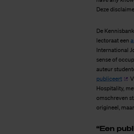
Deze disclaime
De Kennisbank 
lectoraat een
a
International 
sense of occup
auteur student
publiceert
Ve
Hospitality, me
omschreven staa
origineel, maar
“Een pu­bli