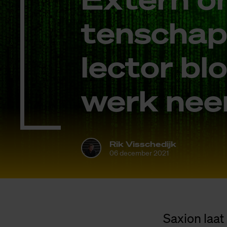
ten­schap­pe
lec­tor bl
werk nee
Rik Visschedijk
06 december 2021
Saxion laat