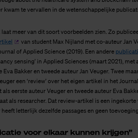
r kwam te vervallen in de wetenschappelijke publicat
laat meer van dit soort voorbeelden zien. Zo publice
rtikel
van student Max Nijland met co-auteur Jan V
Journal of Applied Science (2019). Een andere
publicat
ancy sensing’ in Applied Sciences (maart 2021), met a
e Eva Bakker en tweede auteur Jan Veuger. Twee maa
uger een ‘review’ over het eigen artikel in het Journa
t als eerste auteur Veuger en tweede auteur Eva Bakke
t als researcher. Dat review-artikel is een ingekorte 
 heeft letterlijk dezelfde passages en geen toevoegin
­ca­tie voor el­kaar kun­nen krij­gen”