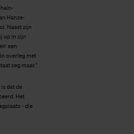
chain-
an Hanze-
l. Naast zijn
 op in zijn
en’ een
in overleg met
taat zeg maar.”
is dat de
ceerd. Het
agplaats - die