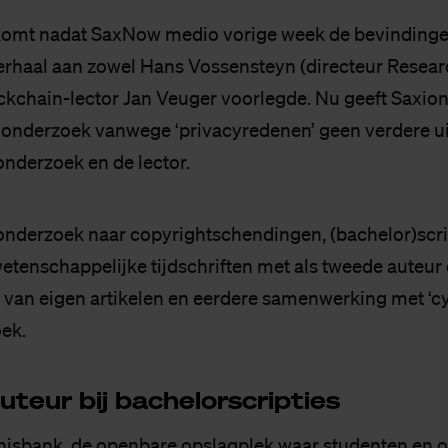
komt nadat SaxNow medio vorige week de bevindinge
rhaal aan zowel Hans Vossensteyn (directeur Resea
ckchain-lector Jan Veuger voorlegde. Nu geeft Saxio
onderzoek vanwege ‘privacyredenen’ geen verdere ui
onderzoek en de lector.
nderzoek naar copyrightschendingen, (bachelor)scri
etenschappelijke tijdschriften met als tweede auteur d
 van eigen artikelen en eerdere samenwerking met ‘c
oek.
teur bij ba­che­lor­scrip­ties
nisbank, de openbare opslagplek waar studenten en 