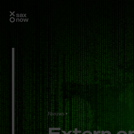
Nieuws
Ex­tern o