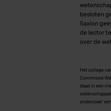
wetenschapp
besloten g
Saxion geef
de lector 
over de wet
Het college van
Commissie Wete
staat in een in
wetenschappelij
onderzoek’ een