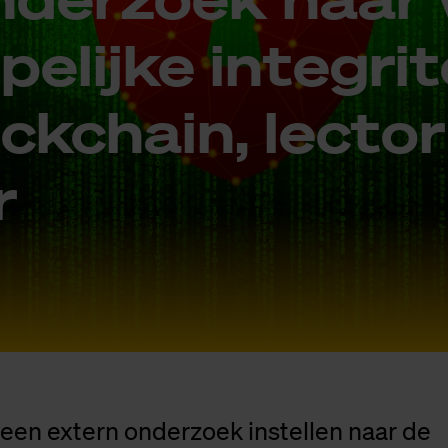
­lij­ke in­te­gri­
ock­chain, lec­to
r
 een extern onderzoek instellen naar de