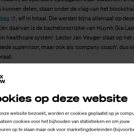
s kunnen delen, staan onder de vlag van het blockchai
ties
, elf in totaal. Die werden bijna allemaal op dez
Eén daarvan is de bachelorscriptie van Huynh Gia Lap:
n healthcare system’. Lector Jan Veuger staat op het
eede supervisor, maar ook als ‘company coach’, dus 
oraat.
okies op deze website
 onze website bezoekt, worden er cookies geplaatst op je compu
doing this thesis, I
atsen cookies voor het bijhouden van statistieken en om jouw
uren op te slaan maar ook voor marketingdoeleinden (bijvoorb