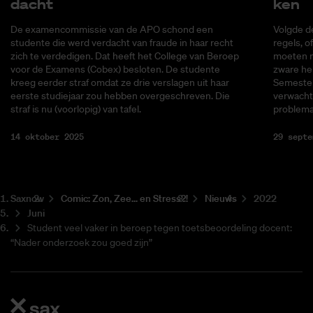
dacht
ken
De examencommissie van de APO schond een
Volgde d
studente die werd verdacht van fraude in haar recht
regels, o
zich te verdedigen. Dat heeft het College van Beroep
moeten m
voor de Examens (Cobex) besloten. De studente
zware he
kreeg eerder straf omdat ze drie verslagen uit haar
Semester
eerste studiejaar zou hebben overgeschreven. Die
verwacht
straf is nu (voorlopig) van tafel.
problema
14 oktober 2025
29 septe
Saxnow
Co­mic: Zon, Zee... en Stress?!
Nieuws
2022
Juni
Student veel vaker in beroep tegen toetsbeoordeling docent:
“Nader onderzoek zou goed zijn”