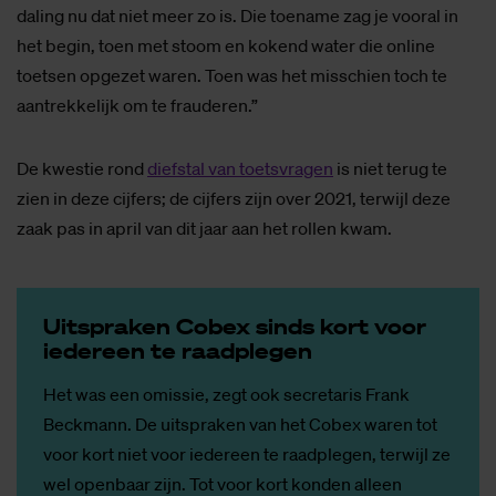
daling nu dat niet meer zo is. Die toename zag je vooral in
het begin, toen met stoom en kokend water die online
toetsen opgezet waren. Toen was het misschien toch te
aantrekkelijk om te frauderen.”
De kwestie rond
diefstal van toetsvragen
is niet terug te
zien in deze cijfers; de cijfers zijn over 2021, terwijl deze
zaak pas in april van dit jaar aan het rollen kwam.
Uit­spra­ken Co­bex sinds kort voor
ie­der­een te raad­ple­gen
Het was een omissie, zegt ook secretaris Frank
Beckmann. De uitspraken van het Cobex waren tot
voor kort niet voor iedereen te raadplegen, terwijl ze
wel openbaar zijn. Tot voor kort konden alleen