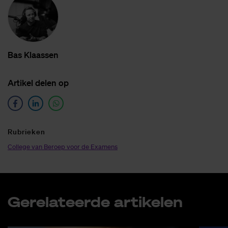
Bas Klaas­sen
Ar­ti­kel de­len op
Ru­brie­ken
College van Beroep voor de Examens
Ge­re­la­teer­de ar­ti­ke­len