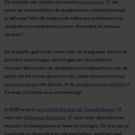
De minister van Justitie zei recent
in een lezing
dat
woke op universiteiten de academische vrijheid bedreigt.
Is dat waar? Met dit onderzoek willen we ontdekken hoe
studenten en medewerkers over diversiteit en inclusie
denken.”
De enquête gaat onder meer over de vraag waar Saxion de
prioriteit moet leggen als het gaat om diversiteit en
inclusie. Wat vinden de studenten en medewerkers van de
acties die tot nu toe genomen zijn, zoals bijvoorbeeld
het
regenboogpad
voor Saxion, of de
genderneutrale toiletten
?
En waar zit ruimte voor verbetering?
In 2020 was er
een verhit debat in de Tweede Kamer
over een
Nationaal Actieplan
voor meer diversiteit en
inclusie. Grofweg waren er twee stromingen. De ene zei: je
moet niet op diversiteit en afkomst letten, want het gaat