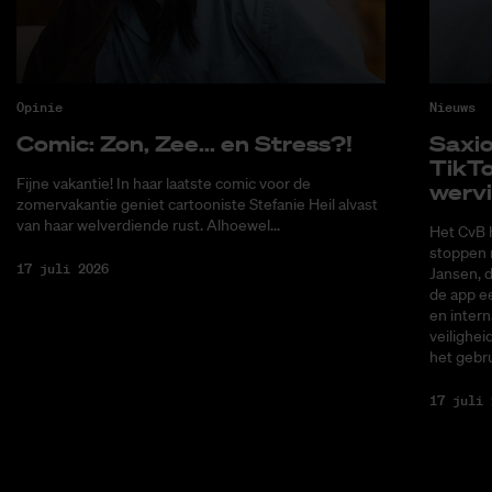
Opinie
Nieuws
Co­mic: Zon, Zee... en Stress?!
Saxi­
Tik­T
Fijne vakantie! In haar laatste comic voor de
wer­v
zomervakantie geniet cartooniste Stefanie Heil alvast
van haar welverdiende rust. Alhoewel...
Het CvB 
stoppen 
17 juli 2026
Jansen, 
de app ee
en intern
veilighei
het gebru
17 juli 