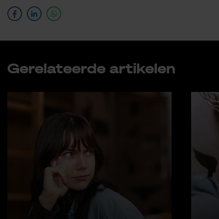
Ge­re­la­teer­de ar­ti­ke­len