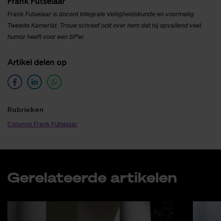
Frank Fut­se­laar
Frank Futselaar is docent Integrale Veiligheidskunde
en voormalig
Tweede Kamerlid. Trouw schreef ooit over hem dat hij opvallend veel
humor heeft voor een SP’er.
Ar­ti­kel de­len op
Ru­brie­ken
Columns Frank Futselaar
Ge­re­la­teer­de ar­ti­ke­len