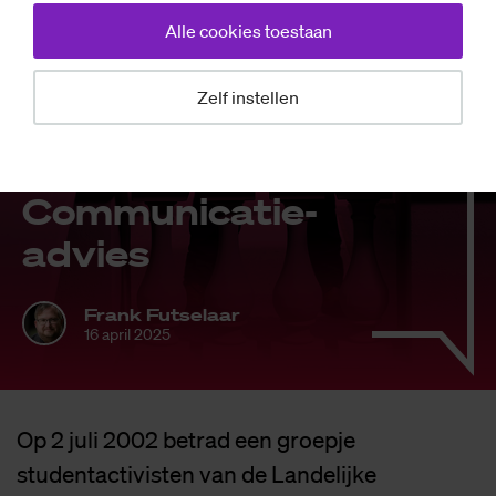
Alle cookies toestaan
Zelf instellen
Opinie
Co­lumn: Bin­dend
Com­mu­ni­ca­tie­
ad­vies
Frank Futselaar
16 april 2025
Op 2 juli 2002 betrad een groepje
studentactivisten van de Landelijke