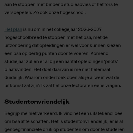
aan te stoppen met bindend studieadvies of het fors te
versoepelen. Zo ook onze hogeschool.
Het plan
is nu om in het collegejaar 2026-2027
hogeschoolbreed te stoppen met het bsa, met de
uitzondering dat opleidingen er wel voor kunnen kiezen
een bsa op dertig punten door te voeren. Komend
studiejaar zullen er al bij een aantal opleidingen ‘pilots’
plaatsvinden. Het doel daarvan is me niet helemaal
duidelijk. Waarom onderzoek doen als je al weet wat de
uitkomst zal zijn? Ik zal het onze lectoraten eens vragen.
Stu­den­ton­vrien­de­lijk
Begrijp me niet verkeerd. Ik vind het een uitstekend idee
om bsa af te schaffen. Het is studentonvriendelijk, er is al
genoeg financiële druk op studenten om door te studeren