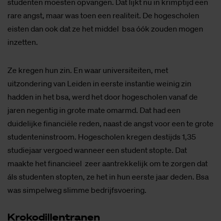
studenten moesten opvangen. Dat lijkt nu in krimptijd een
rare angst, maar was toen een realiteit. De hogescholen
eisten dan ook dat ze het middel bsa óók zouden mogen
inzetten.
Ze kregen hun zin. En waar universiteiten, met
uitzondering van Leiden in eerste instantie weinig zin
hadden in het bsa, werd het door hogescholen vanaf de
jaren negentig in grote mate omarmd. Dat had een
duidelijke financiële reden, naast de angst voor een te grote
studenteninstroom. Hogescholen kregen destijds 1,35
studiejaar vergoed wanneer een student stopte. Dat
maakte het financieel zeer aantrekkelijk om te zorgen dat
áls studenten stopten, ze het in hun eerste jaar deden. Bsa
was simpelweg slimme bedrijfsvoering.
Kro­ko­dil­len­tra­nen