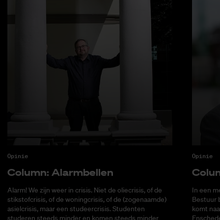
Opinie
Opinie
Co­lumn: Alarm­bel­len
Co­lu
Alarm! We zijn weer in crisis. Niet de oliecrisis, of de
In een me
stikstofcrisis, of de woningcrisis, of de (zogenaamde)
Bestuur 
asielcrisis, maar een studeercrisis. Studenten
komt naa
studeren steeds minder en komen steeds minder
Enschede