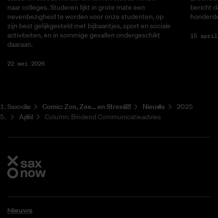
naar colleges. Studeren lijkt in grote mate een
bericht d
nevenbezigheid te worden voor onze studenten, op
honderde
zijn best gelijkgesteld met bijbaantjes, sport en sociale
activiteiten, en in sommige gevallen ondergeschikt
15 april
daaraan.
22 mei 2026
Saxnow
Co­mic: Zon, Zee... en Stress?!
Nieuws
2025
April
Column: Bindend Communicatieadvies
Nieuws