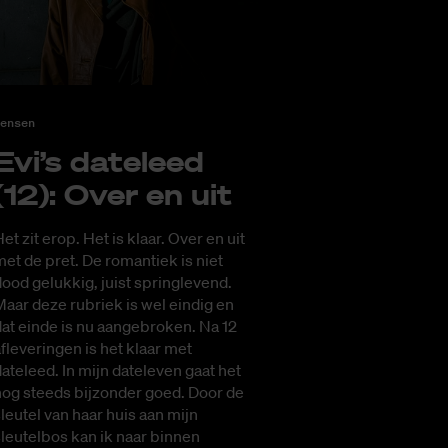
ensen
Evi’s da­te­leed
(12): Over en uit
et zit erop. Het is klaar. Over en uit
et de pret. De romantiek is niet
ood gelukkig, juist springlevend.
aar deze rubriek is wel eindig en
at einde is nu aangebroken. Na 12
fleveringen is het klaar met
ateleed. In mijn dateleven gaat het
nog steeds bijzonder goed. Door de
leutel van haar huis aan mijn
leutelbos kan ik naar binnen