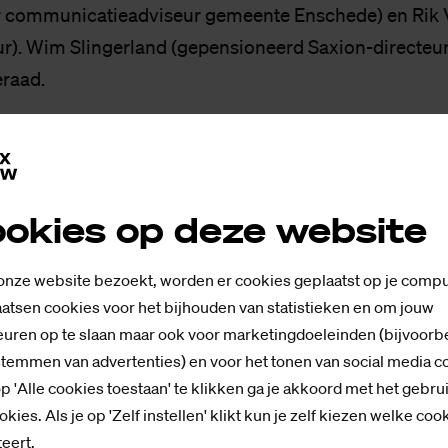
r communicatieadviseur gemeente Enschede) en Rik 
r). Wim Slingerland (gepensioneerd Saxion-directeur)
eraad.
n het hoger onderwijs is zeker geen gegeven, en de
id staat eigenlijk altijd onder druk. Dat laten recente
in
Delft
wel zien. Soms wordt het namelijk best spann
okies op deze website
ls belanghebbenden liever niet willen dat een verhaal
ctieraad controleert dan of wij ons werk journalistie
 onze website bezoekt, worden er cookies geplaatst op je compu
atsen cookies voor het bijhouden van statistieken en om jouw
e redactieraad staat ook pal voor de onafhankelijkhei
uren op te slaan maar ook voor marketingdoeleinden (bijvoorb
Want wij zijn niet de communicatieafdeling van de h
stemmen van advertenties) en voor het tonen van social media c
p 'Alle cookies toestaan' te klikken ga je akkoord met het gebru
euk en vooral nuttig om in de redactieraad van SaxNow 
okies. Als je op 'Zelf instellen' klikt kun je zelf kiezen welke coo
eert.
je meer informatie? Neem dan contact op met hoofdr