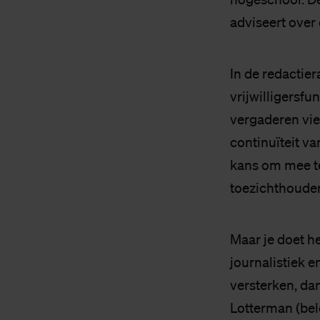
adviseert over
In de redactie
vrijwilligersfu
vergaderen vier
continuïteit va
kans om mee te
toezichthouden
Maar je doet he
journalistiek e
versterken, d
Lotterman (bel