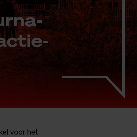
r­na­
ac­tie­
el voor het