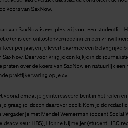
 de koers van SaxNow.
raad van SaxNow is een plek vrij voor een studentlid. 
nctie (er is een onkostenvergoeding en een vrijwillige
 keer per jaar, en je levert daarmee een belangrijke b
n SaxNow. Daarvoor krijg je een kijkje in de journalist
 praten over de koers van SaxNow en natuurlijk een
de praktijkervaring op je cv.
t vooral omdat je geïnteresseerd bent in het reilen en
n je graag je ideeën daarover deelt. Kom je de redacti
an vergader je met Mendel Wemerman (docent Social 
eidsadviseur HBS), Lionne Nijmeijer (student HBO rec