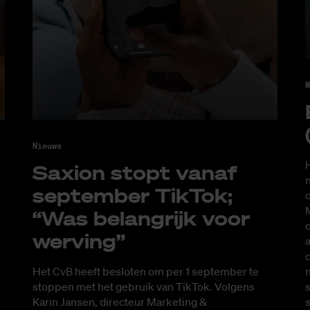
M
Nieuws
H
Saxi­on stopt van­af
m
sep­tem­ber Tik­Tok;
d
M
“Was be­lang­rijk voor
d
wer­ving”
a
d
Het CvB heeft besloten om per 1 september te
s
stoppen met het gebruik van TikTok. Volgens
s
Karin Jansen, directeur Marketing &