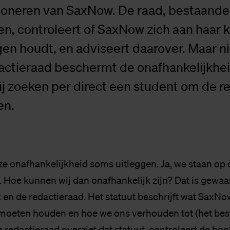
oneren van SaxNow. De raad, bestaande ui
n, controleert of SaxNow zich aan haar 
gen houdt, en adviseert daarover. Maar ni
dactieraad beschermt de onafhankelijkhe
j zoeken per direct een student om de r
en.
 onafhankelijkheid soms uitleggen. Ja, we staan op d
 Hoe kunnen wij dan onafhankelijk zijn? Dat is gewaa
t
en de redactieraad. Het statuut beschrijft wat SaxNo
moeten houden en hoe we ons verhouden tot (het bes
 redactieraad overziet dat statuut, controleert de ho