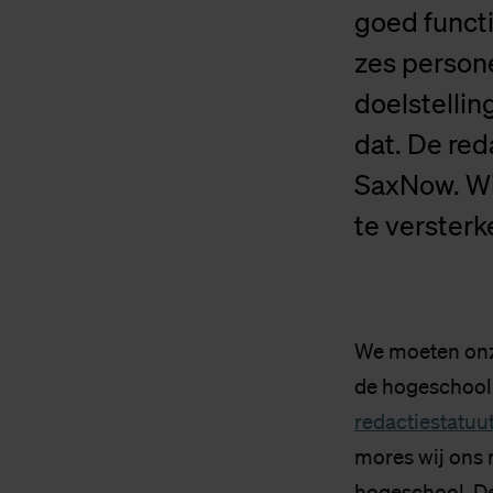
goed functi
zes persone
doelstellin
dat. De re
SaxNow. Wi
te versterk
We moeten onze
de hogeschool.
redactiestatuu
mores wij ons 
hogeschool. De