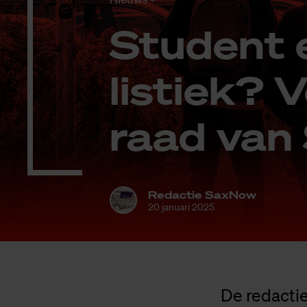
Stu­dent 
lis­tiek? 
raad va
Redactie SaxNow
20 januari 2025
De redacti