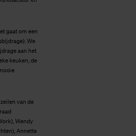
Het gaat om een
rsbijdrage). We
ijdrage aan het
ieke keuken, de
 mooie
 zeilen van de
eraad
Work), Wendy
hten), Annette