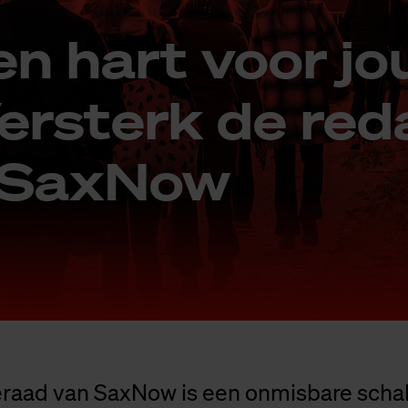
en hart voor jou
Ver­sterk de re­d
n SaxNow
eraad van SaxNow is een onmisbare schak