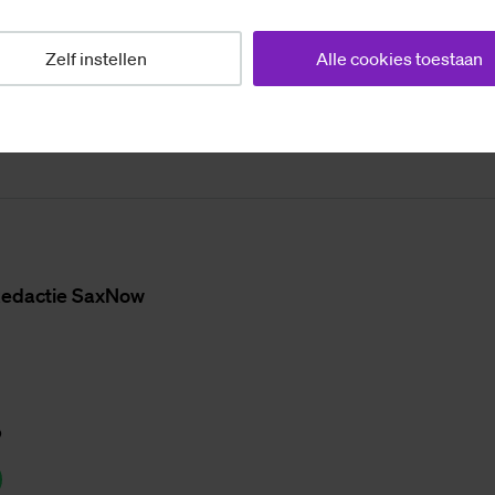
a
r.visschedijk@saxnow.nl
.
Zelf instellen
Alle cookies toestaan
e­dac­tie SaxNow
p