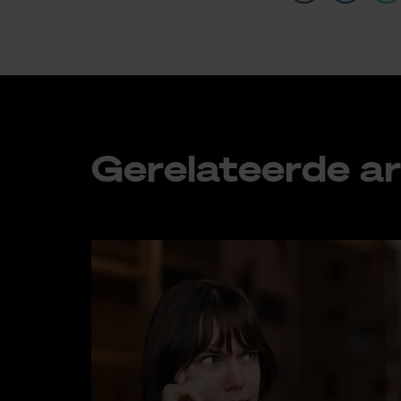
Ge­re­la­teer­de ar­