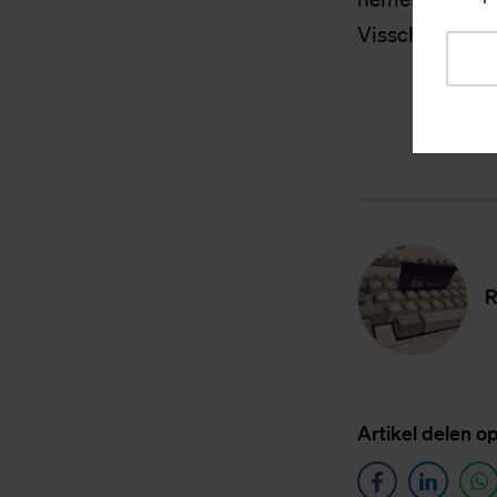
Visschedijk vi
R
Ar­ti­kel de­len o