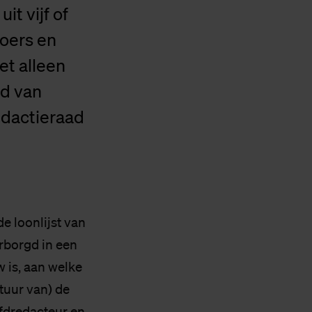
t vijf of
koers en
et alleen
id van
edactieraad
e loonlijst van
rborgd in een
w is, aan welke
tuur van) de
ofdredacteur en