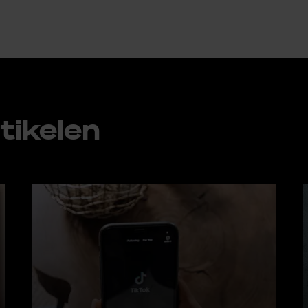
ti­ke­len