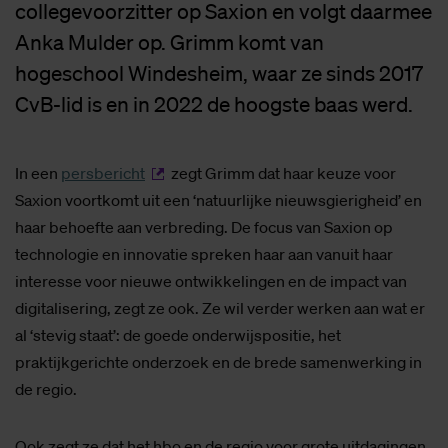
collegevoorzitter op Saxion en volgt daarmee
Anka Mulder op. Grimm komt van
hogeschool Windesheim, waar ze sinds 2017
CvB-lid is en in 2022 de hoogste baas werd.
In een
persbericht
zegt Grimm dat haar keuze voor
Saxion voortkomt uit een ‘natuurlijke nieuwsgierigheid’ en
haar behoefte aan verbreding. De focus van Saxion op
technologie en innovatie spreken haar aan vanuit haar
interesse voor nieuwe ontwikkelingen en de impact van
digitalisering, zegt ze ook. Ze wil verder werken aan wat er
al ‘stevig staat’: de goede onderwijspositie, het
praktijkgerichte onderzoek en de brede samenwerking in
de regio.
Ook zegt ze dat het hbo en de regio voor grote uitdagingen