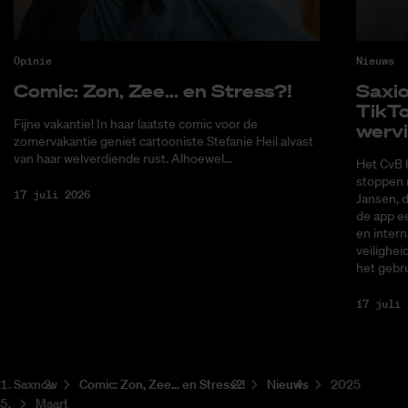
Opinie
Nieuws
Co­mic: Zon, Zee... en Stress?!
Saxi­
Tik­T
Fijne vakantie! In haar laatste comic voor de
wer­v
zomervakantie geniet cartooniste Stefanie Heil alvast
van haar welverdiende rust. Alhoewel...
Het CvB 
stoppen 
17 juli 2026
Jansen, 
de app ee
en intern
veilighei
het gebru
17 juli 
Saxnow
Co­mic: Zon, Zee... en Stress?!
Nieuws
2025
Maart