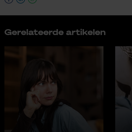
Ge­re­la­teer­de ar­ti­ke­len