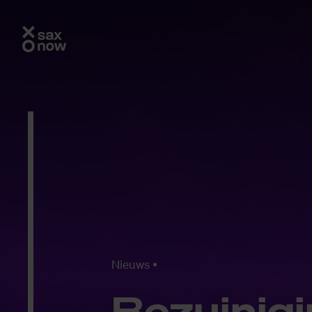
Nieuws
Be­zui­ni­g