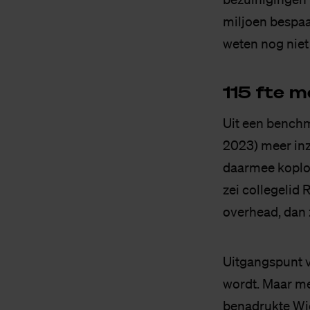
miljoen bespaa
weten nog niet 
115 fte me
Uit een benchma
2023) meer inz
daarmee koplop
zei collegelid 
overhead, dan z
Uitgangspunt v
wordt. Maar m
benadrukte Wiel