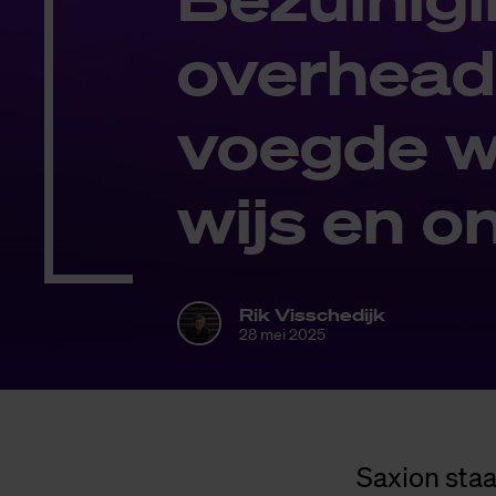
over­head
voeg­de w
wijs en on
Rik Visschedijk
28 mei 2025
Saxion staa