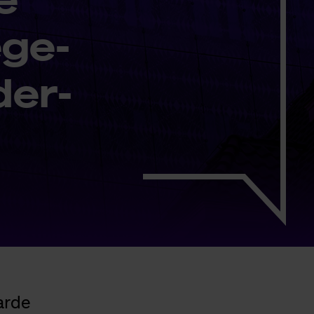
­ge­
der­
arde