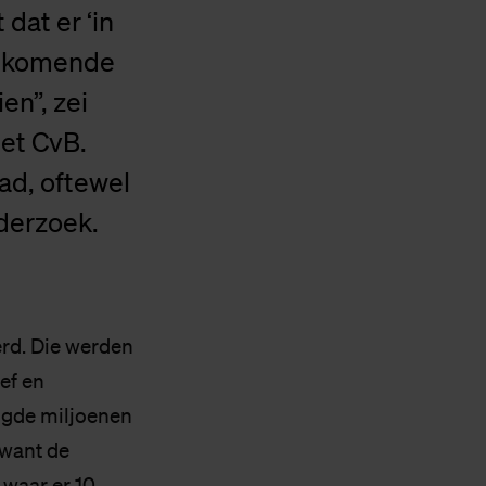
at er ‘in
de komende
en”, zei
et CvB.
ead, oftewel
derzoek.
rd. Die werden
ef en
digde miljoenen
 want de
 waar er 10