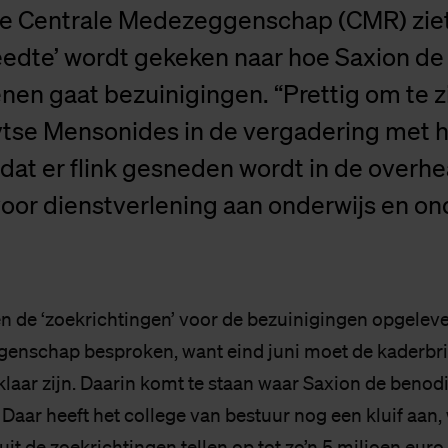
e Centrale Medezeggenschap (CMR) ziet d
reedte’ wordt gekeken naar hoe Saxion 
enen gaat bezuinigingen. “Prettig om te zi
tse Mensonides in de vergadering met h
s dat er flink gesneden wordt in de overh
voor dienstverlening aan onderwijs en on
 de ‘zoekrichtingen’ voor de bezuinigingen opgeleve
enschap besproken, want eind juni moet de kaderbri
klaar zijn. Daarin komt te staan waar Saxion de beno
Daar heeft het college van bestuur nog een kluif aan,
it de zoekrichtingen tellen op tot zo’n 5 miljoen euro,