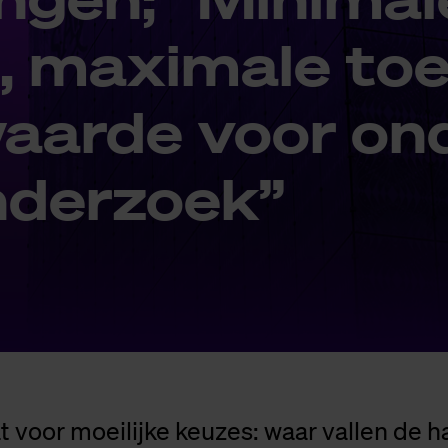
, maxi­ma­le toe
aar­de voor on­
­der­zoek”
t voor moeilijke keuzes: waar vallen de h