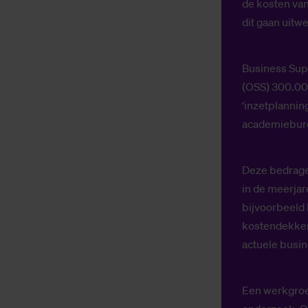
de kosten van
dit gaan uitw
Business Sup
(OSS) 300.00
‘inzetplannin
academiebure
Deze bedragen
in de meerjar
bijvoorbeeld
kostendekkend
actuele busin
Een werkgroep