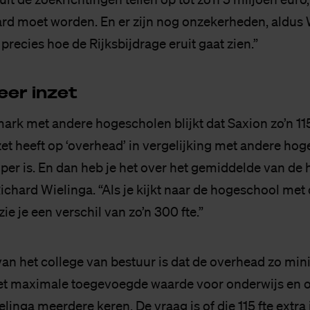
rd moet worden. En er zijn nog onzekerheden, aldus 
precies hoe de Rijksbijdrage eruit gaat zien.”
er in­zet
rk met andere hogescholen blijkt dat Saxion zo’n 115 
et heeft op ‘overhead’ in vergelijking met andere hog
er is. En dan heb je het over het gemiddelde van de
Richard Wielinga. “Als je kijkt naar de hogeschool met
ie je een verschil van zo’n 300 fte.”
an het college van bestuur is dat de overhead zo min
et maximale toegevoegde waarde voor onderwijs en 
inga meerdere keren. De vraag is of die 115 fte extra 