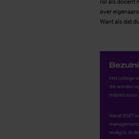
rol als docent
over eigenaarsc
Want als dat du
Be­zui­n
Het college v
die worden op
miljoen euro.
Vanaf 2027 is
management. 
nodig is. In 