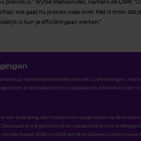
 nu precies is.” Wytse Mensonides, namens de CMR: “D
hap: wie gaat nu precies waar over. Het is mooi dat j
idelijk is kun je efficiënt gaan werken.”
i­gin­gen
an bestuur nam eerder besluiten over de ‘zoekrichtingen’, met 
genomen in de kaderbrief en voorjaarsnota. Die komen neer op z
 er een besparing van 1 miljoen euro opgenomen op de kosten 
Daarnaast wordt gekeken of een vacaturestop voor leidinggeve
de periode tussen 2026 en 2028 wordt structureel 3 miljoen eur