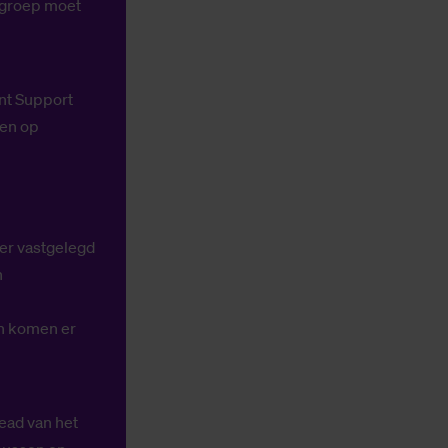
rkgroep moet
nt Support
den op
der vastgelegd
n
en komen er
ead van het