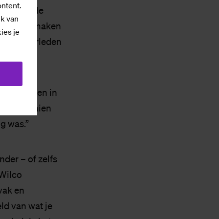
ontent.
u ook in de
ik van
et kan te maken
kies je
 in het verleden
el docenten in
en. Misschien
g was.”
der – of zelfs
Wilco
 vak en
eld van wat je