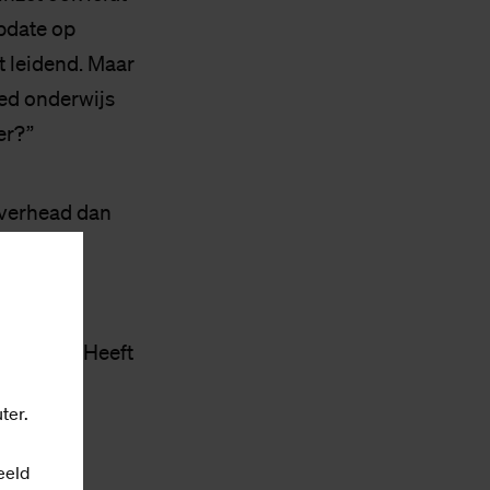
update op
t leidend. Maar
ed onderwijs
er?”
overhead dan
agt aan de
ond het
resteren. Heeft
ter.
eeld