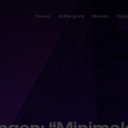
Nieuws
Achtergrond
Mensen
Opin
in­gen; “Mi­ni­ma­