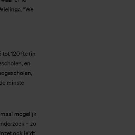
Wielinga. “We
tot 120 fte (in
escholen, en
 hogescholen,
 de minste
imaal mogelijk
onderzoek – zo
inzet ook leidt