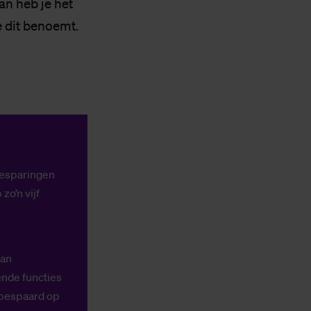
an heb je het
e dit benoemt.
besparingen
o’n vijf
van
nde functies
o bespaard op