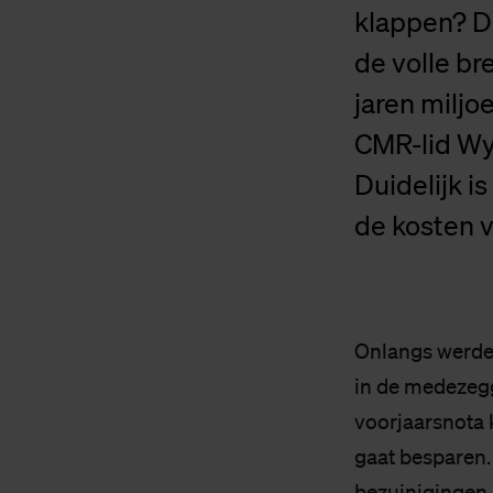
klappen? D
de volle b
jaren miljo
CMR-lid Wy
Duidelijk i
de kosten 
Onlangs werden
in de medezegg
voorjaarsnota 
gaat besparen. 
bezuinigingen u