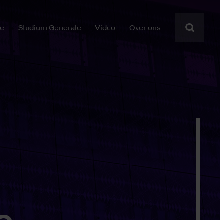
ie
Studium Generale
Video
Over ons
le