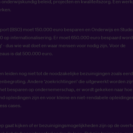
 onderwijskundig beleid, projecten en kwaliteitszorg. Een we
erken.
port (BSO) moet 150.000 euro besparen en Onderwijs en Stude
0 op internationalisering. Er moet 650.000 euro bespaard wor
g’ - dus wie wat doet en waar mensen voor nodig zijn. Voor de
aus is dat 500.000 euro.
 leiden nog niet tot de noodzakelijke bezuinigingen zoals eer
enbegroting. Andere ‘zoekrichtingen’ die uitgewerkt worden zij
 het besparen op ondernemerschap, er wordt gekeken naar hoe
 opleidingen zijn en voor kleine en niet-rendabele opleiding
ess cases.
 gaat kijken of er bezuinigingsmogelijkheden zijn op de overh