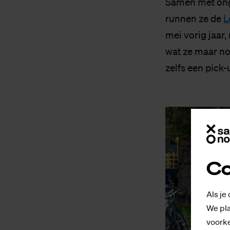
Samen met ong
runnen ze de
L
mei vorig jaar,
wat ze maar no
zelfs een pick-
Co
Als je
We pla
voorke