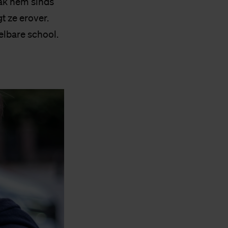
prak hem sinds
gt ze erover.
lbare school.