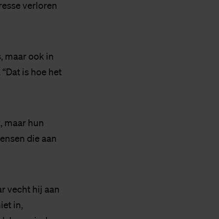
resse verloren
s, maar ook in
 “Dat is hoe het
jk, maar hun
mensen die aan
ar vecht hij aan
et in,