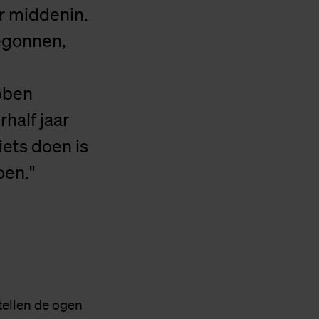
er middenin.
egonnen,
bben
half jaar
iets doen is
oen."
rtellen de ogen