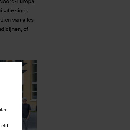
 Noord-Europa
isatie sinds
rzien van alles
dicijnen, of
ter.
eeld