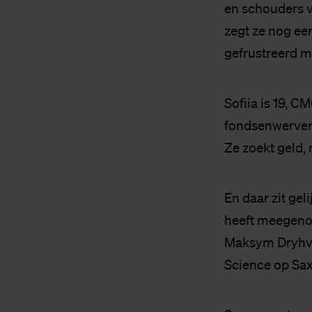
en schouders v
zegt ze nog ee
gefrustreerd m
Sofiia is 19, C
fondsenwerver 
Ze zoekt geld,
En daar zit gel
heeft meegenom
Maksym Dryhval
Science op Sax