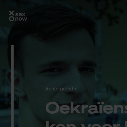
Achtergrond
Oek­ra­ïen
ken voor l