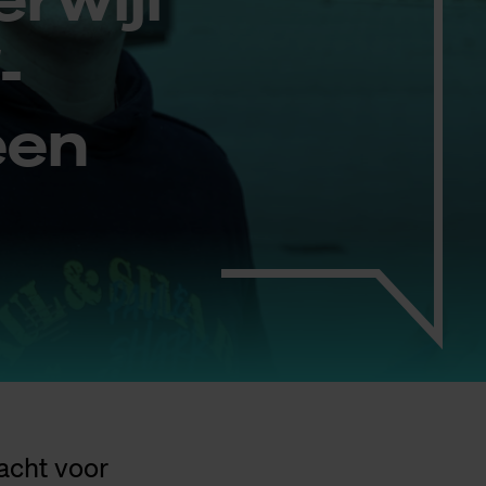
­
een
acht voor