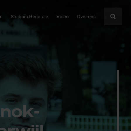
ie
Studium Generale
Video
Over ons
knok­
r­wijl