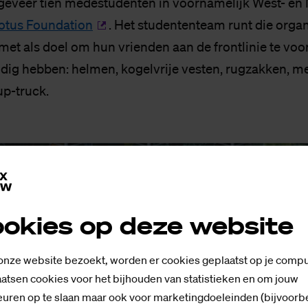
eveer tien medestudenten in voornamelijk West- en
otus Foundation
. Het studententeam runt die organ
 met als doel om hun vrienden aan de frontlinie te voo
dig hebben: helmen, kogelvrije vesten, rugzakken, me
up-truck.
okies op deze website
 onze website bezoekt, worden er cookies geplaatst op je compu
atsen cookies voor het bijhouden van statistieken en om jouw
uren op te slaan maar ook voor marketingdoeleinden (bijvoorb