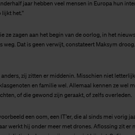
anderhalf jaar hebben veel mensen in Europa hun inte
lijkt het.”
ie ze zagen aan het begin van de oorlog, in het nieuw
s weg. Dat is geen verwijt, constateert Maksym droog.
 anders, zij zitten er middenin. Misschien niet letterli
klasgenoten en familie wel. Allemaal kennen ze wel 
echten, of die gewond zijn geraakt, of zelfs overleden.
jvoorbeeld een oom, een IT’er, die al sinds mei vorig ja
Daar werkt hij onder meer met drones. Aflossing zit er ni