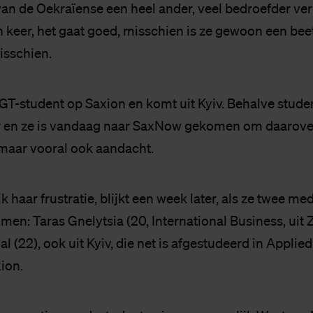
an de Oekraïense een heel ander, veel bedroefder ver
n keer, het gaat goed, misschien is ze gewoon een bee
isschien.
MGT-student op Saxion en komt uit Kyiv. Behalve studen
en ze is vandaag naar SaxNow gekomen om daarover 
 maar vooral ook aandacht.
ijk haar frustratie, blijkt een week later, als ze twee 
en: Taras Gnelytsia (20, International Business, uit
 (22), ook uit Kyiv, die net is afgestudeerd in Appli
ion.