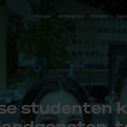
Nieuws
Achtergrond
Mensen
Opin
­se stu­den­ten 
and­ge­no­ten, te