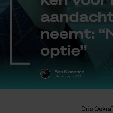
aan­dacht
neemt: “N
op­tie”
Bas Klaassen
04 oktober 2023
Drie Oekra