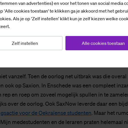
stemmen van advertenties) en voor het tonen van social media c
p 'Alle cookies toestaan' te klikken ga je akkoord met het gebru
okies. Als je op 'Zelf instellen' klikt kun je zelf kiezen welke coo
eert.
ras, Sofiia, en Maksym uit Oekraine runnen met mede-studenten de Lot
el heeft de Oekrainse soldaten te ondersteunen. Foto's: Bas Klaassen
Zelf instellen
Alle cookies toestaan
 ver­lo­ren
iet vanzelf. Toen de oorlog net uitbrak was die overal
n ook op Saxion. In Enschede was een compleet inza
n rep en roep om zoveel mogelijk spullen in te zamele
ijks over de oorlog. Ook SaxNow leverde daar een bij
gsactie voor de Oekraïense studenten
. Maar het rum
. “Mijn medestudenten en de leraren praten helemaal n