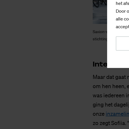
het af
Door o
alle co
accept
Saxion-studenten Ta
stichting die als do
In­te­res­se
Maar dat gaat n
om hen heen, e
was iedereen i
ging het dagel
onze
inzamelin
zo zegt Sofiia