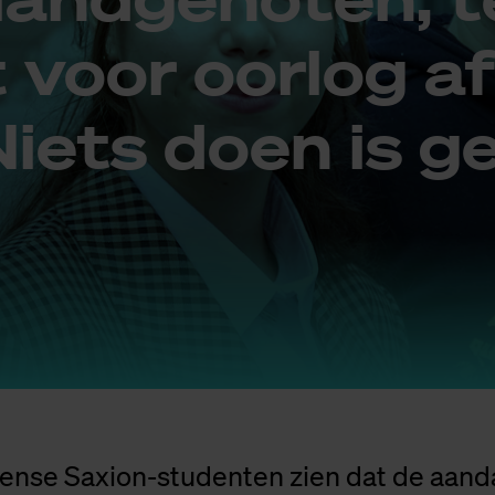
 voor oor­log af
iets doen is g
ïense Saxion-studenten zien dat de aand