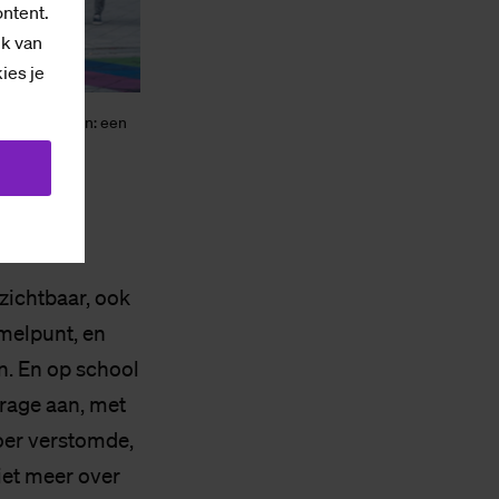
ontent.
ik van
kies je
us Foundation: een
 zichtbaar, ook
melpunt, en
n. En op school
drage aan, met
oer verstomde,
iet meer over