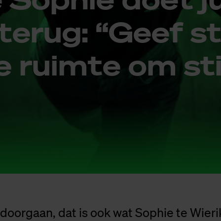
te­rug: “Geef s
e ruim­te om sti
 doorgaan, dat is ook wat Sophie te Wieri