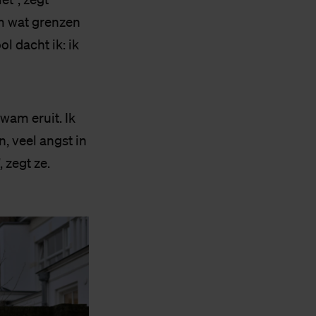
m wat grenzen
l dacht ik: ik
kwam eruit. Ik
, veel angst in
 zegt ze.