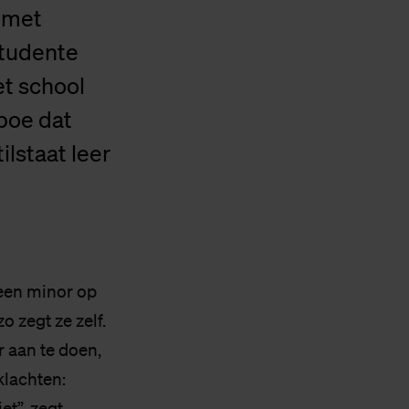
e met
studente
et school
aboe dat
ilstaat leer
 een minor op
o zegt ze zelf.
r aan te doen,
klachten:
et”, zegt