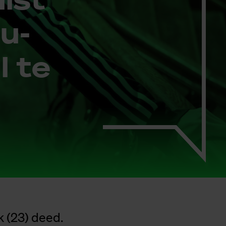
tu­
l te
k (23) deed.