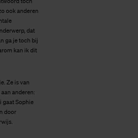
antwoord toch
 zo ook anderen
ntale
onderwerp, dat
n ga je toch bij
arom kan ik dit
e. Ze is van
 aan anderen:
ri gaat Sophie
en door
wijs.