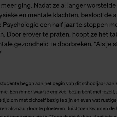
t meer ging. Nadat ze al langer worsteld
ysieke en mentale klachten, besloot de 
 Psychologie een half jaar te stoppen m
n. Door erover te praten, hoopt ze het t
tale gezondheid te doorbreken. “Als je st
”
 studente begon aan het begin van dit schooljaar aan
e. Een minor waar je erg veel bezig bent met jezelf, z
e tijd om met zichzelf bezig te zijn en even wat rustige
aren alsmaar door te ploeteren. Juist toen kwamen de 
n nergens meer zin in. “Toen dacht ik: hier klopt iets ni