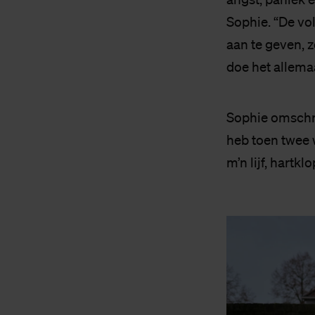
Sophie. “De vo
aan te geven, z
doe het allemaa
Sophie omschrij
heb toen twee 
m’n lijf, hartk