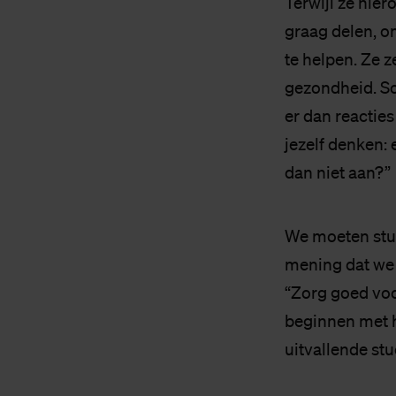
Terwijl ze hie
graag delen, o
te helpen. Ze z
gezondheid. Sop
er dan reacties
jezelf denken: 
dan niet aan?”
We moeten stud
mening dat we 
“Zorg goed voor
beginnen met he
uitvallende stu