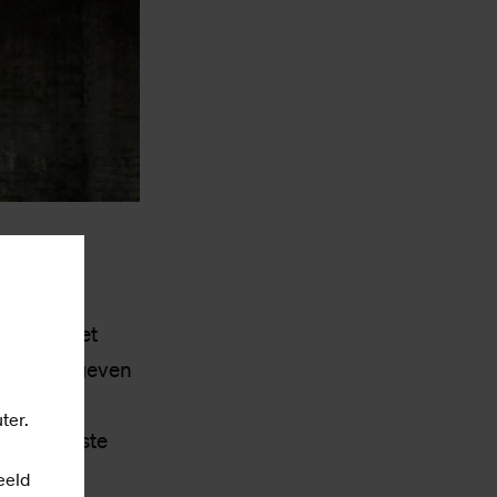
 beter met
 energie geven
k nu alle
ter.
 de kleinste
n echte
eeld