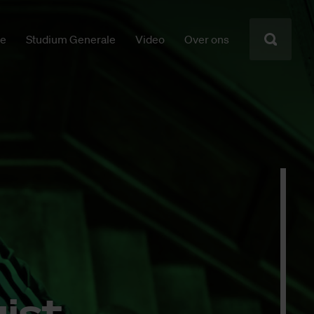
ie
Studium Generale
Video
Over ons
uist