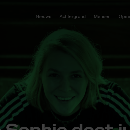
Nieuws
Achtergrond
Mensen
Opin
 So­p­hie doet j