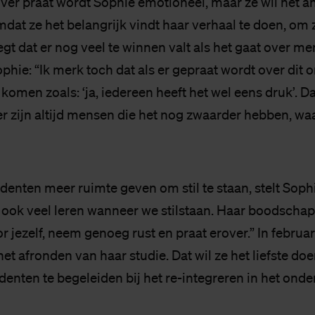
rover praat wordt Sophie emotioneel, maar ze wil het 
mdat ze het belangrijk vindt haar verhaal te doen, om
egt dat er nog veel te winnen valt als het gaat over me
hie: “Ik merk toch dat als er gepraat wordt over dit 
 komen zoals: ‘ja, iedereen heeft het wel eens druk’. Da
er zijn altijd mensen die het nog zwaarder hebben, wa
enten meer ruimte geven om stil te staan, stelt Sophi
ook veel leren wanneer we stilstaan. Haar boodschap
 jezelf, neem genoeg rust en praat erover.” In februa
t afronden van haar studie. Dat wil ze het liefste do
denten te begeleiden bij het re-integreren in het onder