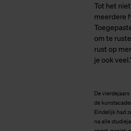
Tot het nie
meerdere f
Toegepaste
om te ruste
rust op men
je ook veel.
De vierdejaars
de kunstacademi
Eindelijk had z
na alle studiej
angst, paniek e