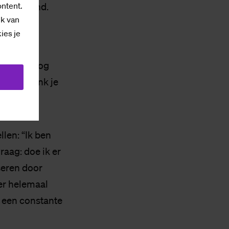
ontent.
aar vriend.
ik van
kies je
 psycholoog
? Waar denk je
llen: “Ik ben
raag: doe ik er
seren door
 er helemaal
s een constante