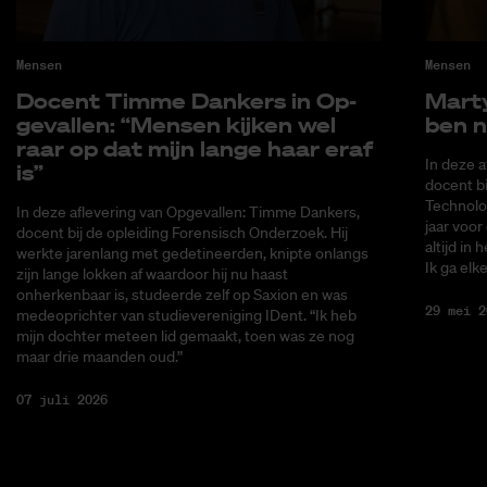
Mensen
Mensen
Do­cent Tim­me Dankers in Op­
Mar­ty
ge­val­len: “Men­sen kij­ken wel
ben n
raar op dat mijn lan­ge haar eraf
In deze a
is”
docent bi
Technolo
In deze aflevering van Opgevallen: Timme Dankers,
jaar voor
docent bij de opleiding Forensisch Onderzoek. Hij
altijd in 
werkte jarenlang met gedetineerden, knipte onlangs
Ik ga elke
zijn lange lokken af waardoor hij nu haast
onherkenbaar is, studeerde zelf op Saxion en was
29 mei 2
medeoprichter van studievereniging IDent. “Ik heb
mijn dochter meteen lid gemaakt, toen was ze nog
maar drie maanden oud.”
07 juli 2026