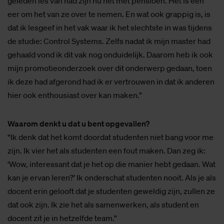
geleden les van had zijn nu net met pensioen. Het is een
eer om het van ze over te nemen. En wat ook grappig is, is
dat ik lesgeef in het vak waar ik het slechtste in was tijdens
de studie: Control Systems. Zelfs nadat ik mijn master had
gehaald vond ik dit vak nog onduidelijk. Daarom heb ik ook
mijn promotieonderzoek over dit onderwerp gedaan, toen
ik deze had afgerond had ik er vertrouwen in dat ik anderen
hier ook enthousiast over kan maken.”
Waarom denkt u dat u bent opgevallen?
“Ik denk dat het komt doordat studenten niet bang voor me
zijn. Ik vier het als studenten een fout maken. Dan zeg ik:
‘Wow, interessant dat je het op die manier hebt gedaan. Wat
kan je ervan leren?’ Ik onderschat studenten nooit. Als je als
docent erin gelooft dat je studenten geweldig zijn, zullen ze
dat ook zijn. Ik zie het als samenwerken, als student en
docent zit je in hetzelfde team.”