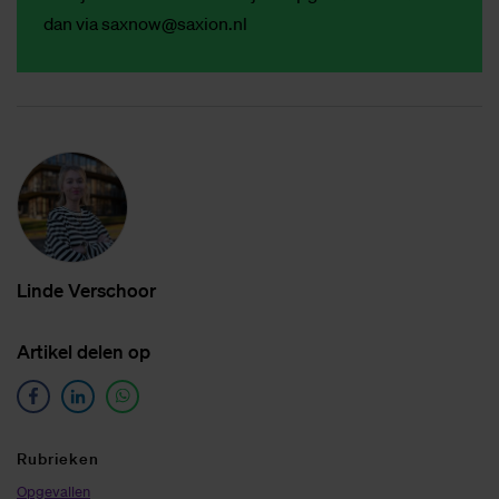
dan via
saxnow@saxion.nl
Lin­de Ver­schoor
Ar­ti­kel de­len op
Ru­brie­ken
Opgevallen