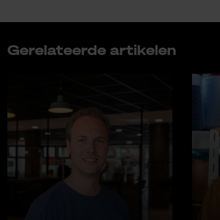
Ge­re­la­teer­de ar­ti­ke­len