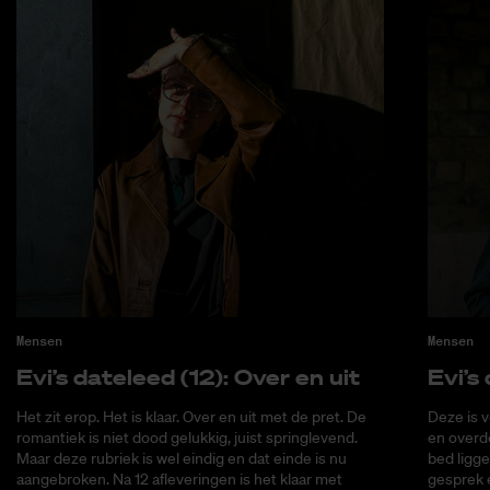
Mensen
Mensen
Evi’s da­te­leed (12): Over en uit
Evi’s 
Het zit erop. Het is klaar. Over en uit met de pret. De
Deze is v
romantiek is niet dood gelukkig, juist springlevend.
en overde
Maar deze rubriek is wel eindig en dat einde is nu
bed ligge
aangebroken. Na 12 afleveringen is het klaar met
gesprek 