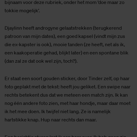
bijnaam voor deze rubriek, onder het mom ‘doe maar zo
tokkie mogelijk’.
Djaylinn heeft androgyne gelaatstrekken (terugkerend
patroon van mijn dates), een goed kapsel (vindt mijn zus
die ex-kapster is ook), mooie tanden (ze heeft, net als ik,
een kaakoperatie gehad, blijkt later) en een spontane blik
(dan zal ze dat ook wel zijn, toch?).
Er staat een soort gouden sticker, door Tinder zelf, op haar
foto geplakt met de tekst: heeft jou geliket. Een swipe naar
rechts betekent dus dat we meteen een match zijn. Ik kan
nog één andere foto zien, met haar hondje, maar daar moet
ik het mee doen. Ik twijfel niet lang. Ze is namelijk
hartstikke knap. Hup naar rechts dan maar.