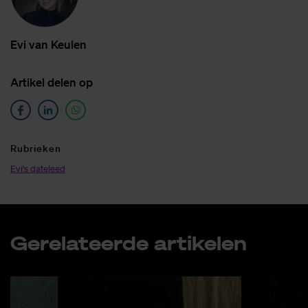
Evi van Keu­len
Ar­ti­kel de­len op
Ru­brie­ken
Evi's dateleed
Ge­re­la­teer­de ar­ti­ke­len