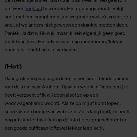
Een berichtje sturen laat ik aan haar over. Ik heb geen zin
om weer
geghost
te worden. Het openingsbericht volgt
snel, met een compliment, en we praten wat. Ze vraagt, vrij
snel, of we anders niet gewoon een drankje moeten doen.
Paniek. Ja dat wil ik wel, maar ik heb eigenlijk geen goed
beeld van haar. Het advies van mijn medehomo; ‘lekker
doen joh, je hebt niks te verliezen.’
(Hot)
Daar ga ik een paar dagen later, in een soort blinde paniek
met de trein naar Arnhem. Djaylinn woont in Nijmegen (ze
heeft verzocht of ik wil doen alsof ze op een
woonwagenkamp woont). Als ze op mij af komt lopen,
schrik ik een beetje van wat ik zie. Ze is lang (hot), ze heeft
nog iets korter haar dan op de foto (lees opgeschoren) en
een goede outfit aan (oftewel lekker lesbisch).