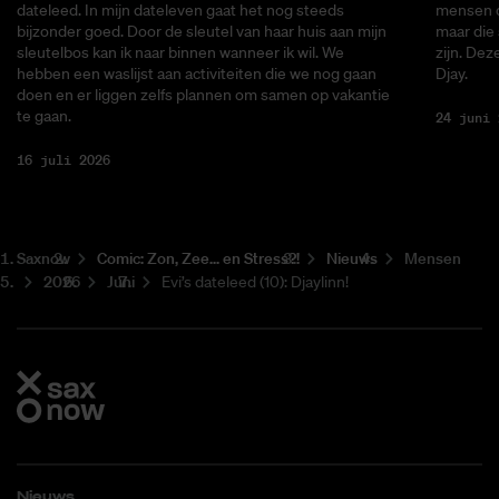
dateleed. In mijn dateleven gaat het nog steeds
mensen di
bijzonder goed. Door de sleutel van haar huis aan mijn
maar die
sleutelbos kan ik naar binnen wanneer ik wil. We
zijn. Dez
hebben een waslijst aan activiteiten die we nog gaan
Djay.
doen en er liggen zelfs plannen om samen op vakantie
te gaan.
24 juni 
16 juli 2026
Saxnow
Co­mic: Zon, Zee... en Stress?!
Nieuws
Mensen
2026
Juni
Evi’s dateleed (10): Djaylinn!
Nieuws