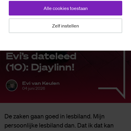
Alle cookies toestaan
Zelf instellen
Mensen
Evi’s da­te­leed
(10): Djay­linn!
Evi van Keulen
04 juni 2026
De zaken gaan goed in lesbiland. Mijn
persoonlijke lesbiland dan. Dat ik dat kan