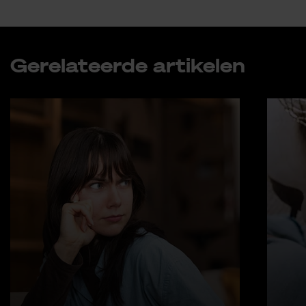
Ge­re­la­teer­de ar­ti­ke­len