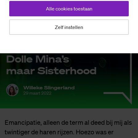
Alle cookies toestaan
Zelf instellen
Opinie
Co­lumn: Geen
Dol­le Mina’s
maar Sis­ter­hood
Willeke Slingerland
29 maart 2022
Emancipatie, alleen de term al deed bij mij als
twintiger de haren rijzen. Hoezo was er