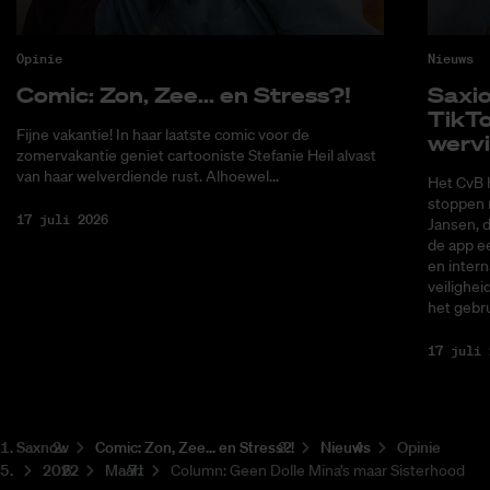
Opinie
Nieuws
Co­mic: Zon, Zee... en Stress?!
Saxi­
Tik­T
Fijne vakantie! In haar laatste comic voor de
wer­v
zomervakantie geniet cartooniste Stefanie Heil alvast
van haar welverdiende rust. Alhoewel...
Het CvB 
stoppen 
17 juli 2026
Jansen, 
de app ee
en intern
veilighei
het gebru
17 juli 
Saxnow
Co­mic: Zon, Zee... en Stress?!
Nieuws
Opinie
2022
Maart
Column: Geen Dolle Mina’s maar Sisterhood