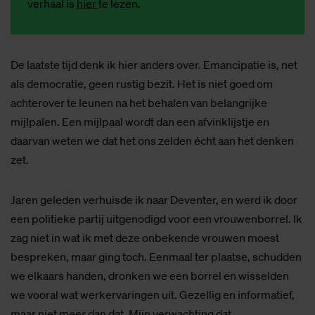
verhaal is
hier
te lezen.
De laatste tijd denk ik hier anders over. Emancipatie is, net
als democratie, geen rustig bezit. Het is niet goed om
achterover te leunen na het behalen van belangrijke
mijlpalen. Een mijlpaal wordt dan een afvinklijstje en
daarvan weten we dat het ons zelden écht aan het denken
zet.
Jaren geleden verhuisde ik naar Deventer, en werd ik door
een politieke partij uitgenodigd voor een vrouwenborrel. Ik
zag niet in wat ik met deze onbekende vrouwen moest
bespreken, maar ging toch. Eenmaal ter plaatse, schudden
we elkaars handen, dronken we een borrel en wisselden
we vooral wat werkervaringen uit. Gezellig en informatief,
maar niet meer dan dat. Mijn verwachting dat