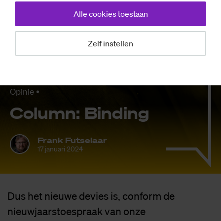
Alle cookies toestaan
Zelf instellen
Opinie
Co­lumn: Bin­ding
Frank Futselaar
17 januari 2024
Dus het nieuwe devies is, conform de
nieuwjaarstoespraak van onze