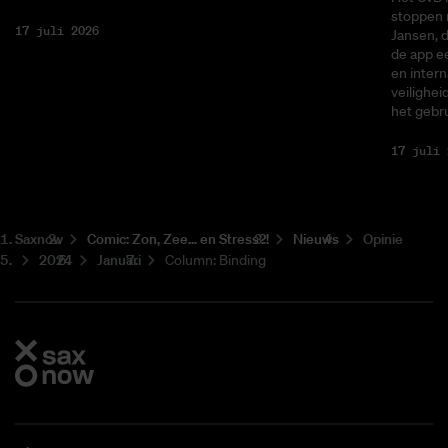
stoppen 
17 juli 2026
Jansen, 
de app ee
en intern
veilighei
het gebru
17 juli 
Saxnow
Co­mic: Zon, Zee... en Stress?!
Nieuws
Opinie
2024
Januari
Column: Binding