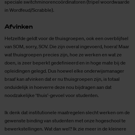
speciale switchminorencoördinatoren (tripel woordwaarde
in Wordfeud/Scrabble).
Af­vin­ken
Hetzelfde geldt voor de thuisgroepen, ook een overblijfsel
van SOM, sorry, SOV. Die zijn overal ingevoerd, hoera! Maar
wat thuisgroepen precies zijn, hoe ze werken en wat ze
doen, is zeer beperkt gedefinieerd en in hoge mate bij de
opleidingen gelegd. Dus hoewel elke onderwijsmanager
braaf kan afvinken dat er nu thuisgroepen zijn, is totaal
onduidelijk in hoeverre deze nou bijdragen aan dat
noodzakelijke ‘thuis’-gevoel voor studenten.
Ik denk dat institutionele maatregelen slecht werken om de
gewenste binding van studenten met onze hogeschool te
bewerkstellingen. Wat dan wel? Ik zie meer in de kleinere