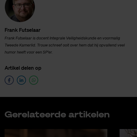
Frank Fut­se­laar
Frank Futselaar is docent Integrale Veiligheidskunde
en voormalig
Tweede Kamerlid. Trouw schreef ooit over hem dat hij opvallend veel
humor heeft voor een SP’er.
Ar­ti­kel de­len op
Ge­re­la­teer­de ar­ti­ke­len