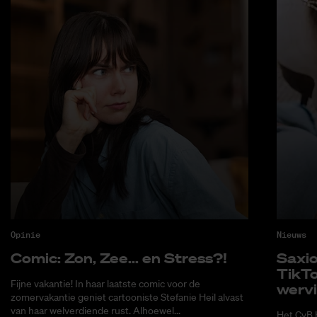
Opinie
Nieuws
Co­mic: Zon, Zee... en Stress?!
Saxi­
Tik­T
Fijne vakantie! In haar laatste comic voor de
wer­v
zomervakantie geniet cartooniste Stefanie Heil alvast
van haar welverdiende rust. Alhoewel...
Het CvB 