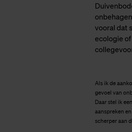
Duivenbode
onbehagen.
vooral dat 
ecologie of
collegevoo
Als ik de aank
gevoel van onb
Daar stel ik ee
aanspreken en 
scherper aan d