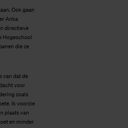
taan. Ook gaan
ter Anka
en directieve
e Hogeschool
banen die ze
s van dat de
ndacht voor
dering zoals
ete. Ik voorzie
n plaats van
moet en minder