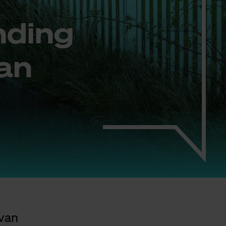
n­ding
van
 van