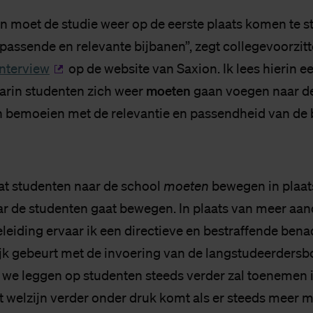
n moet de studie weer op de eerste plaats komen te s
 passende en relevante bijbanen”, zegt collegevoorzit
interview
op de website van Saxion. Ik lees hierin e
moeten
arin studenten zich weer
gaan voegen naar d
 bemoeien met de relevantie en passendheid van de 
dat studenten naar de school
moeten
bewegen in plaat
ar de studenten gaat bewegen. In plaats van meer aa
eleiding ervaar ik een directieve en bestraffende bena
ijk gebeurt met de invoering van de langstudeerdersbo
e we leggen op studenten steeds verder zal toenemen i
 welzijn verder onder druk komt als er steeds meer 