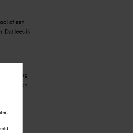
ool of een
 Dat lees ik
ankondiging
tie naar een
n in een
ter.
 mens en
eeld