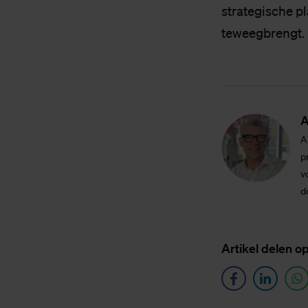
strategische p
teweegbrengt
A
A
p
v
d
Ar­ti­kel de­len o