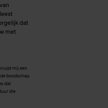
 van
leest
rgelijk dat
ew met
kruipt mij een
nde boodschap.
es dat
tuur die