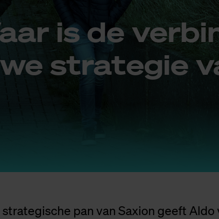
aar is de ver­bi
­we stra­te­gie 
 strategische pan van Saxion geeft Aldo