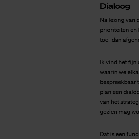
Dia­loog
Na lezing van 
prioriteiten e
toe- dan afgen
Ik vind het fij
waarin we elka
bespreekbaar t
plan een dialo
van het strate
gezien mag wo
Dat is een fund