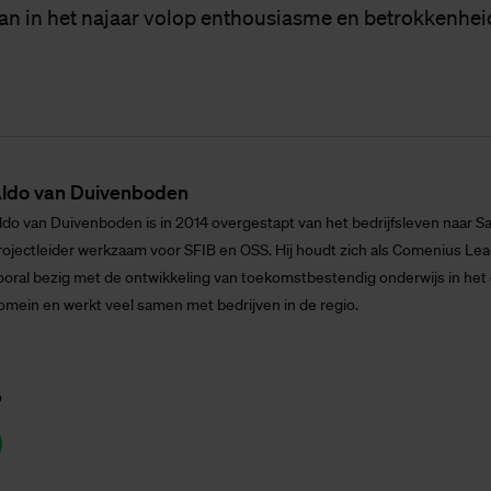
lan in het najaar volop enthousiasme en betrokkenhei
.
ldo van Dui­ven­bo­den
ldo van Duivenboden is in 2014 overgestapt van het bedrijfsleven naar Sax
rojectleider werkzaam voor SFIB en OSS. Hij houdt zich als Comenius Lea
ooral bezig met de ontwikkeling van toekomstbestendig onderwijs in he
omein en werkt veel samen met bedrijven in de regio.
p