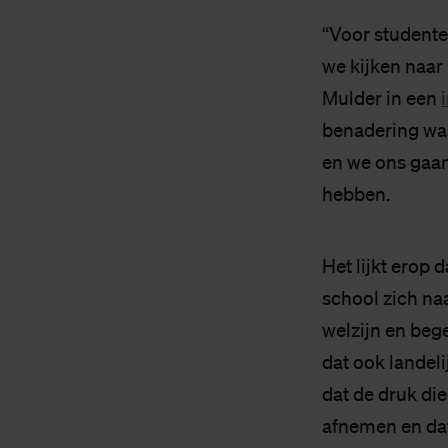
“Voor studente
we kijken naar
Mulder in een
benadering wa
en we ons gaan
hebben.
Het lijkt erop 
school zich na
welzijn en beg
dat ook landel
dat de druk di
afnemen en dat