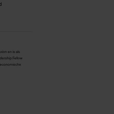
d
ion en is als
dership Fellow
t economische