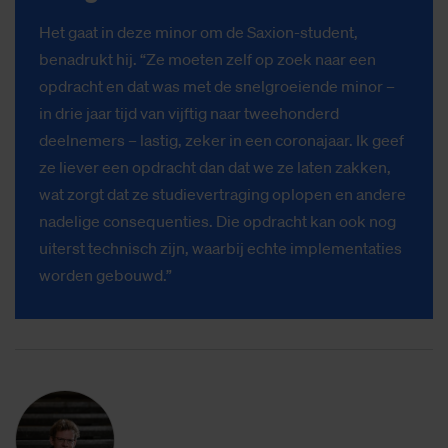
Het gaat in deze minor om de Saxion-student,
benadrukt hij. “Ze moeten zelf op zoek naar een
opdracht en dat was met de snelgroeiende minor –
in drie jaar tijd van vijftig naar tweehonderd
deelnemers – lastig, zeker in een coronajaar. Ik geef
ze liever een opdracht dan dat we ze laten zakken,
wat zorgt dat ze studievertraging oplopen en andere
nadelige consequenties. Die opdracht kan ook nog
uiterst technisch zijn, waarbij echte implementaties
worden gebouwd.”