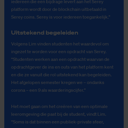
iedereen die een bijdrage levert aan het Serey
platform wordt door de blockchain uitbetaald in
Serey coins. Serey is voor iedereen toegankelijk.”
Uit­ste­kend be­ge­lei­den
Volgens Lim vinden studenten het waardevol om
ingezet te worden voor een opdracht van Serey.
“Studenten werken aan een opdracht waarvan de
opdrachtgever de ins en outs van het platform kent
en die ze vanuit die rol uitstekend kan begeleiden.
Het afgelopen semester kregen we – ondanks
corona – een 9 als waarderingscijfer.”
Het moet gaan om het creëren van een optimale
leeromgeving die past bij de student, vindt Lim.
“Soms is dat binnen een publiek-private sfeer,