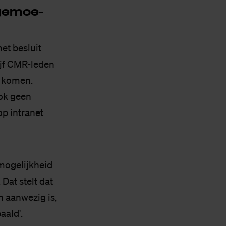
ge­moe­
et besluit
ijf CMR-leden
e komen.
ook geen
op intranet
mogelijkheid
at stelt dat
n aanwezig is,
aald'.