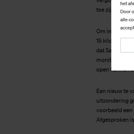
vergoeding gel
het af
toe zijn dan k
Door o
alle co
accept
Om in aanmerk
15 kilometer v
dat Saxion flex
monitoren”, ze
open kunnen z
Een nieuw te 
uitzondering g
voorbeeld een 
Afgesproken is