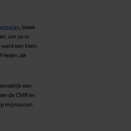
eitsplan
, bleek
ten, om zo in
 werd een klein
R-leden, de
teindelijk een
ssen de CMR en
op mijnsaxion.