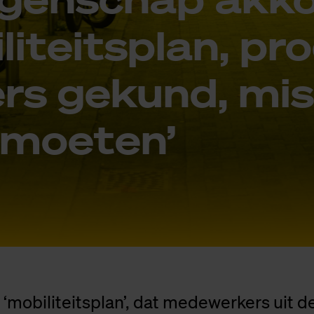
li­teits­plan, pro
ers ge­kund, mis
­moe­ten’
‘mobiliteitsplan’, dat medewerkers uit d