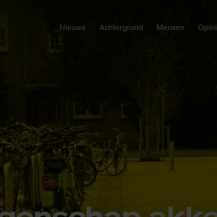
Nieuws
Achtergrond
Mensen
Opin
­gen­schap ak­k