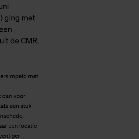
uni
) ging met
 een
uit de CMR.
 versimpeld met
t dan voor
ats een stuk
 Enschede,
aar een locatie
cent per