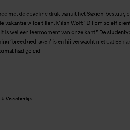
e met de deadline druk vanuit het Saxion-bestuur, o
de vakantie wilde tillen. Milan Wolf: “Dit om zo efficiën
it is wel een leermoment van onze kant.” De studentvo
ng ‘breed gedragen’ is en hij verwacht niet dat een a
komst had geleid.
ik Vis­sche­dijk