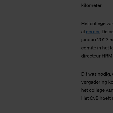
kilometer.
Het college va
al
eerder
. De b
januari 2023 h
comité in het l
directeur HRM 
Dit was nodig
vergadering ko
het college va
Het CvB hoeft n