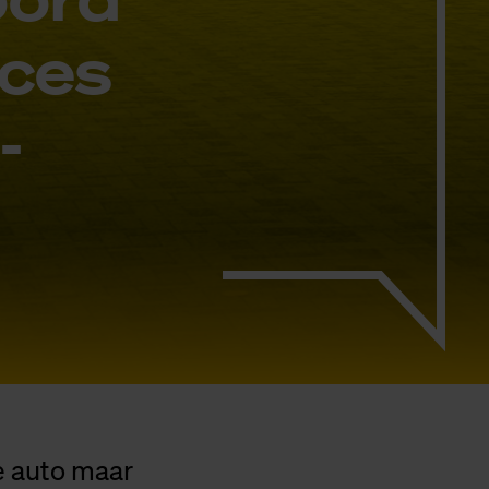
­ces
­
e auto maar