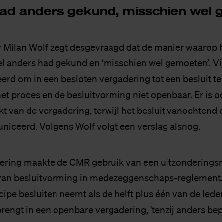
had an­ders ge­kund, mis­schien wel 
 Milan Wolf zegt desgevraagd dat de manier waarop h
l anders had gekund en ‘misschien wel gemoeten’. V
erd om in een besloten vergadering tot een besluit t
t proces en de besluitvorming niet openbaar. Er is 
t van de vergadering, terwijl het besluit vanochtend 
ceerd. Volgens Wolf volgt een verslag alsnog.
ering maakte de CMR gebruik van een uitzonderings
van besluitvorming in medezeggenschaps-reglement. D
ipe besluiten neemt als de helft plus één van de lede
rengt in een openbare vergadering, 'tenzij anders bep