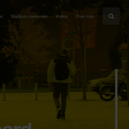
ie
Studium Generale
Video
Over ons
oord