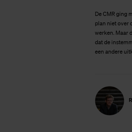
De CMR ging me
plan niet over 
werken. Maar d
dat de instemmi
een andere uit
R