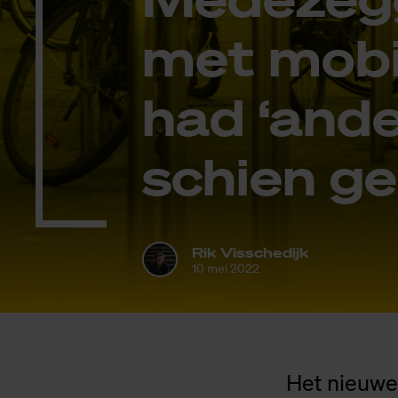
met mo­bi­
had ‘an­d
schien ge
Rik Visschedijk
10 mei 2022
Het nieuwe 