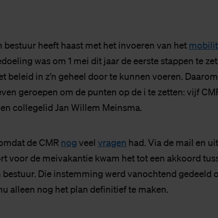
n bestuur heeft haast met het invoeren van het
mobilit
edoeling was om 1 mei dit jaar de eerste stappen te ze
et beleid in z’n geheel door te kunnen voeren. Daarom
even geroepen om de punten op de i te zetten: vijf CM
en collegelid Jan Willem Meinsma.
, omdat de CMR
nog
veel
vragen
had. Via de mail en ui
rt voor de meivakantie kwam het tot een akkoord tu
n bestuur. Die instemming werd vanochtend gedeeld 
u alleen nog het plan definitief te maken.