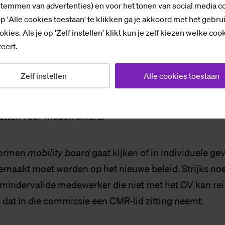
ijktrekken met landelijk overheidsbeleid, maar moch
stemmen van advertenties) en voor het tonen van social media c
unnen we er dan nog van afwijken.”
p 'Alle cookies toestaan' te klikken ga je akkoord met het gebru
okies. Als je op 'Zelf instellen' klikt kun je zelf kiezen welke coo
eert.
ing te komen voor een parkeerpas moeten medewer
an werk wonen, waar dat nu nog 10 kilometer is. De C
Zelf instellen
Alle cookies toestaan
ibiliteit inbouwt in dit beleid. “Door de druk op de par
gt Strijks. “Je zou bijvoorbeeld op rustige momenten
etten voor medewerkers.”
vormen
mobility board
gaat kijken of in individuele ge
emaakt moet worden op het nieuwe beleid. Strijks no
mindervalide medewerker die niet met het OV kan rei
 dat in die commissie een CMR-lid zitting neemt.