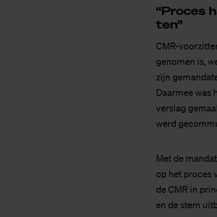
“Pro­ces 
ten”
CMR-voorzitter
genomen is, we
zijn gemandate
Daarmee was he
verslag gemaak
werd gecommuni
Met de mandat
op het proces 
de CMR in princ
en de stem uitb