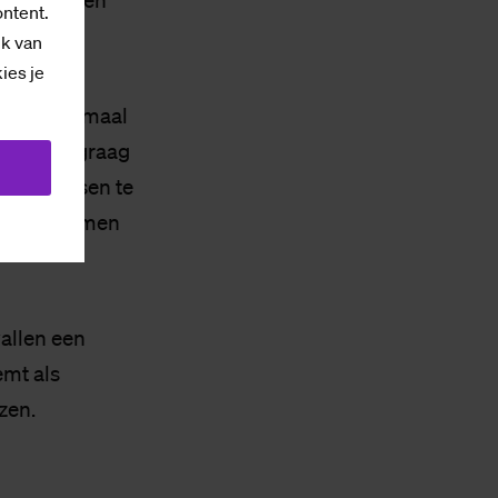
t daar reden
ontent.
ik van
kies je
kers minimaal
MR wilde graag
keerplaatsen te
 de slagbomen
vallen een
emt als
zen.