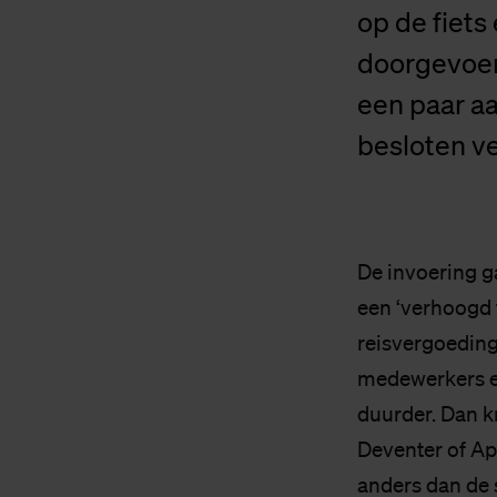
op de fiets
doorgevoer
een paar aa
besloten v
De invoering ga
een ‘verhoogd 
reisvergoeding
medewerkers ee
duurder. Dan kr
Deventer of Ap
anders dan de 