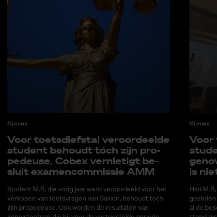
Nieuws
Nieuws
Voor toets­dief­stal ver­oor­deel­de
Voor t
stu­dent be­houdt tóch zijn pro­
stu­d
pe­deu­se, Co­bex ver­nie­tigt be­
gen­o
sluit exa­men­com­mis­sie AMM
is nie
Student M.B, die vorig jaar werd veroordeeld voor het
Had M.B,
verkopen van toetsvragen van Saxion, behoudt toch
gestolen
zijn propedeuse. Ook worden de resultaten van
al de bes
kennistoetsen die hij voor de vastgestelde periode
stond gis