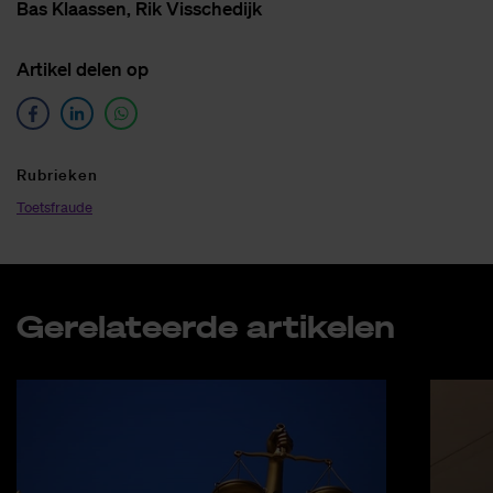
Bas Klaas­sen, Rik Vis­sche­dijk
Ar­ti­kel de­len op
Ru­brie­ken
Toetsfraude
Ge­re­la­teer­de ar­ti­ke­len