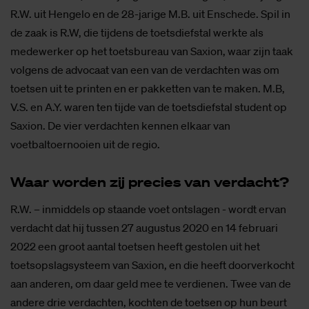
R.W. uit Hengelo en de 28-jarige M.B. uit Enschede. Spil in
de zaak is R.W, die tijdens de toetsdiefstal werkte als
medewerker op het toetsbureau van Saxion, waar zijn taak
volgens de advocaat van een van de verdachten was om
toetsen uit te printen en er pakketten van te maken. M.B,
V.S. en A.Y. waren ten tijde van de toetsdiefstal student op
Saxion. De vier verdachten kennen elkaar van
voetbaltoernooien uit de regio.
Waar wor­den zij pre­cies van ver­dacht?
R.W. – inmiddels op staande voet ontslagen - wordt ervan
verdacht dat hij tussen 27 augustus 2020 en 14 februari
2022 een groot aantal toetsen heeft gestolen uit het
toetsopslagsysteem van Saxion, en die heeft doorverkocht
aan anderen, om daar geld mee te verdienen. Twee van de
andere drie verdachten, kochten de toetsen op hun beurt