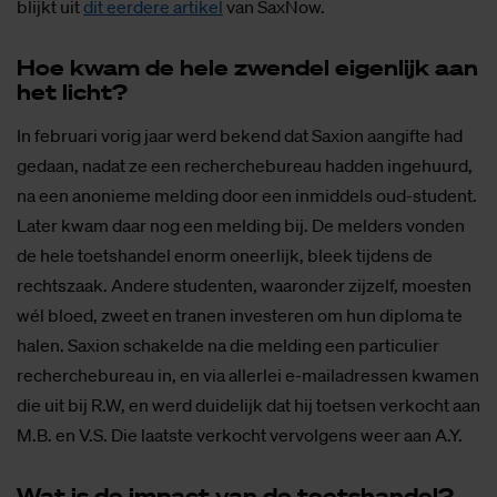
blijkt uit
dit eerdere artikel
van SaxNow.
Hoe kwam de hele zwen­del ei­gen­lijk aan
het licht?
In februari vorig jaar werd bekend dat Saxion aangifte had
gedaan, nadat ze een recherchebureau hadden ingehuurd,
na een anonieme melding door een inmiddels oud-student.
Later kwam daar nog een melding bij. De melders vonden
de hele toetshandel enorm oneerlijk, bleek tijdens de
rechtszaak. Andere studenten, waaronder zijzelf, moesten
wél bloed, zweet en tranen investeren om hun diploma te
halen. Saxion schakelde na die melding een particulier
recherchebureau in, en via allerlei e-mailadressen kwamen
die uit bij R.W, en werd duidelijk dat hij toetsen verkocht aan
M.B. en V.S. Die laatste verkocht vervolgens weer aan A.Y.
Wat is de im­pact van de toets­han­del?