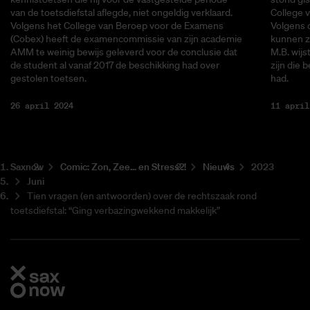
van de toetsdiefstal aflegde, niet ongeldig verklaard.
College 
Volgens het College van Beroep voor de Examens
Volgens 
(Cobex) heeft de examencommissie van zijn academie
kunnen ze
AMM te weinig bewijs geleverd voor de conclusie dat
M.B. wijs
de student al vanaf 2017 de beschikking had over
zijn die b
gestolen toetsen.
had.
26 april 2024
11 april
Saxnow
Co­mic: Zon, Zee... en Stress?!
Nieuws
2023
Juni
Tien vragen (en antwoorden) over de rechtszaak rond
toetsdiefstal: “Ging verbazingwekkend makkelijk”