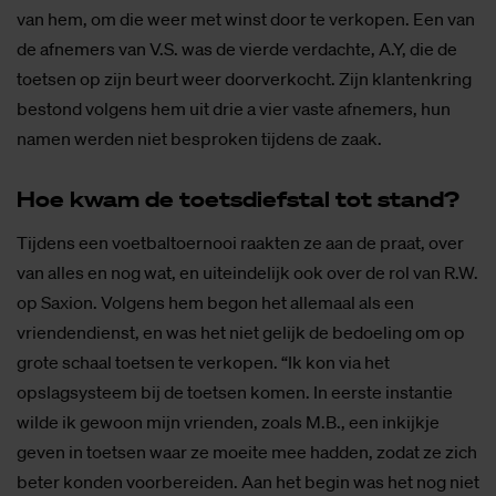
van hem, om die weer met winst door te verkopen. Een van
de afnemers van V.S. was de vierde verdachte, A.Y, die de
toetsen op zijn beurt weer doorverkocht. Zijn klantenkring
bestond volgens hem uit drie a vier vaste afnemers, hun
namen werden niet besproken tijdens de zaak.
Hoe kwam de toets­dief­stal tot stand?
Tijdens een voetbaltoernooi raakten ze aan de praat, over
van alles en nog wat, en uiteindelijk ook over de rol van R.W.
op Saxion. Volgens hem begon het allemaal als een
vriendendienst, en was het niet gelijk de bedoeling om op
grote schaal toetsen te verkopen. “Ik kon via het
opslagsysteem bij de toetsen komen. In eerste instantie
wilde ik gewoon mijn vrienden, zoals M.B., een inkijkje
geven in toetsen waar ze moeite mee hadden, zodat ze zich
beter konden voorbereiden. Aan het begin was het nog niet