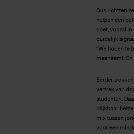
Dus richtten ze
helpen een pet
doet, vooral in
duidelijk signa
“We hopen te b
meeneemt. En w
Eerder trokken
vertrek van d
studenten. Daa
blijkbaar hetze
mix tussen jong
voor een minde