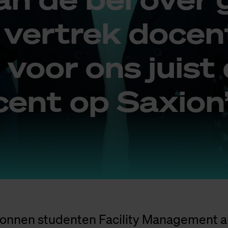
ver­trek do­cen
 voor ons juist
­cent op Saxi­on
onnen studenten Facility Management a