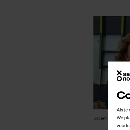
Co
Als je
We pla
Docent Robby Bakker
voorke