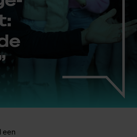
t:
 de
”
l een