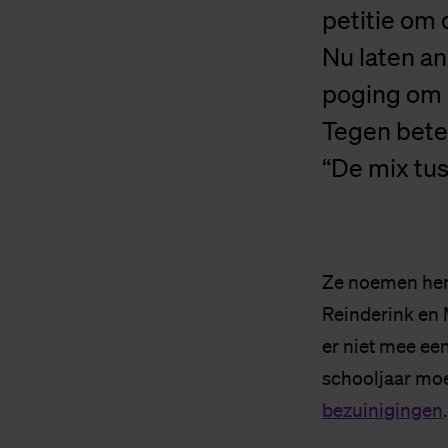
petitie om
Nu laten an
poging om 
Tegen beter
“De mix tus
Ze noemen hem 
Reinderink en 
er niet mee ee
schooljaar moe
bezuinigingen
.