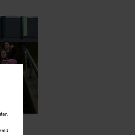
ter.
eeld