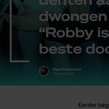
dwon­gen 
“Rob­by is
bes­te do
Bas Klaassen
14 maart 2024
Eerder beg