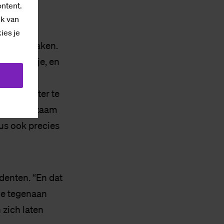
ontent.
ik van
kies je
ressant maken.
 een grapje, en
t.”
later achter te
volop werkzaam
dus ook precies
denten. “En dat
tje tegenaan
 zich laten