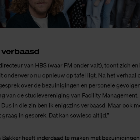
 ver­baasd
directeur van HBS (waar FM onder valt), toont zich en
it onderwerp nu opnieuw op tafel ligt. Na het verhaal
gesprek over de bezuinigingen en personele gevolge
ng van de studievereniging van Facility Management.
 Dus in die zin ben ik enigszins verbaasd. Maar ook m
 graag in gesprek. Dat kan sowieso altijd.”
n Bakker heeft inderdaad te maken met bezuinigingen,