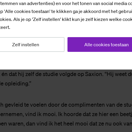
stemmen van advertenties) en voor het tonen van social media c
p 'Alle cookies toestaan' te klikken ga je akkoord met het gebru
ed met je, Rob­by
okies. Als je op 'Zelf instellen' klikt kun je zelf kiezen welke coo
 iedereen mee, zeggen ze. Ensink: “Je moet je les inte
eert.
.” Reinderink: “Bij hem is die balans goed. Hier en daar
Zelf instellen
Alle cookies toestaan
s. Hij heeft de studie voor mij een stuk leuker gemaak
oms denk ik wel, Robby, het is goed met je. Om er dan 
t toch gelijk.” Verder roemen ze het feit dat hij nog 
jk én dat hij zelf de studie volgde op Saxion. “Hij weet 
de opleiding.”
ch gevleid te voelen door de complimenten van de stu
dernemen, vind ik mooi. Ik hoorde dat ze hier een bee
en waren, dan vind ik het heel mooi dat ze nu ook van