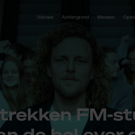
Nieuws
Achtergrond
Mensen
Opin
trek­ken FM-st
an de bel over 