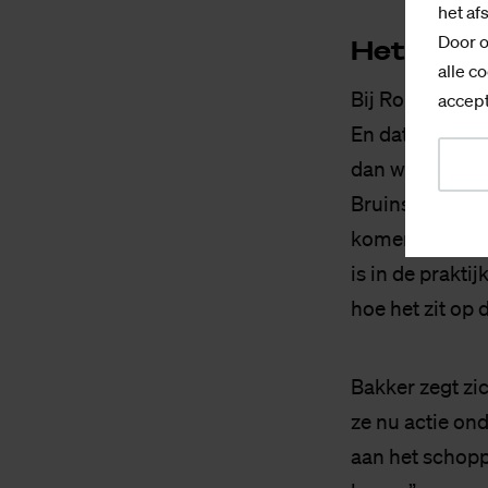
het af
Door o
Het is go
alle co
Bij Robby doet
accept
En dat doet hij
dan weer serieu
Bruinshorst: “S
komen: hij heef
is in de prakti
hoe het zit op 
Bakker zegt zi
ze nu actie on
aan het schopp