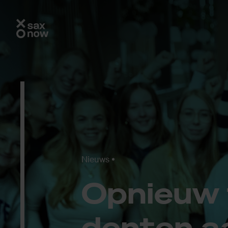
Nieuws
Op­nieuw 
den­ten a