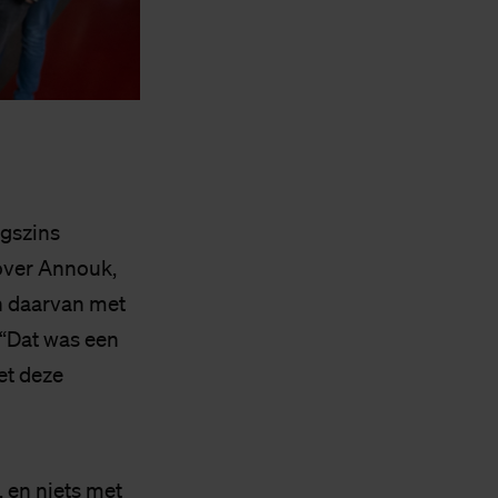
igszins
 over Annouk,
n daarvan met
 “Dat was een
et deze
 en niets met