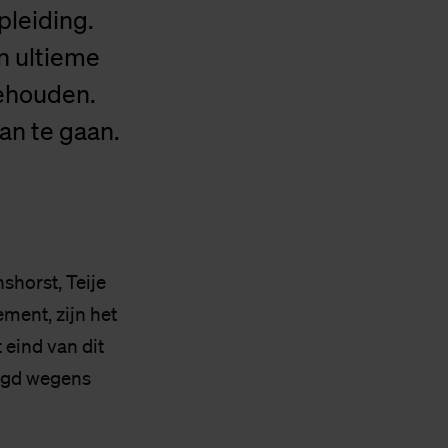
pleiding.
n ultieme
behouden.
an te gaan.
shorst, Teije
ment, zijn het
 eind van dit
engd wegens