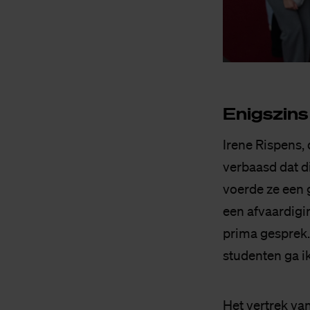
Enigs­zins
Irene Rispens, 
verbaasd dat d
voerde ze een 
een afvaardigi
prima gesprek.
studenten ga ik
Het vertrek va