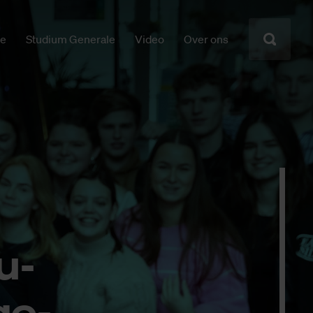
ie
Studium Generale
Video
Over ons
u­
ge­