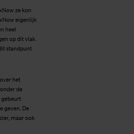
SaxNow ze kon
axNow eigenlijk
en heel
en op dit vlak.
dit standpunt
over het
r onder de
u gebeurt
te geven. De
zier, maar ook