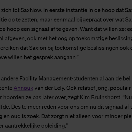
 zich tot SaxNow. In eerste instantie in de hoop dat 
itie op te zetten, maar eenmaal bijgepraat over wat S
 de hoop een signaal af te geven. Want dat willen ze: e
al afgeven, ook met het oog op toekomstige beslissing
ereiken dat Saxion bij toekomstige beslissingen ook 
e willen het gesprek aangaan.”
 andere Facility Management-studenten al aan de bel 
ocente
Annouk
van der Lely. Ook relatief jong, populai
r hoorden ze pas later over, zegt Kim Bruinshorst. “N
lfde. Des te meer reden voor ons om nu dit signaal af 
 en oud is zoek. Dat zorgt niet alleen voor minder ple
r aantrekkelijke opleiding.”