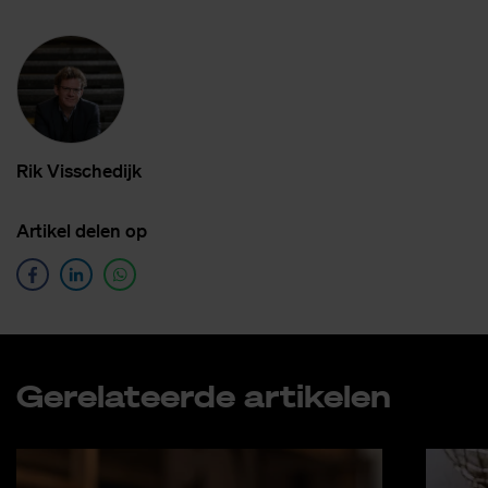
Rik Vis­sche­dijk
Ar­ti­kel de­len op
Ge­re­la­teer­de ar­ti­ke­len