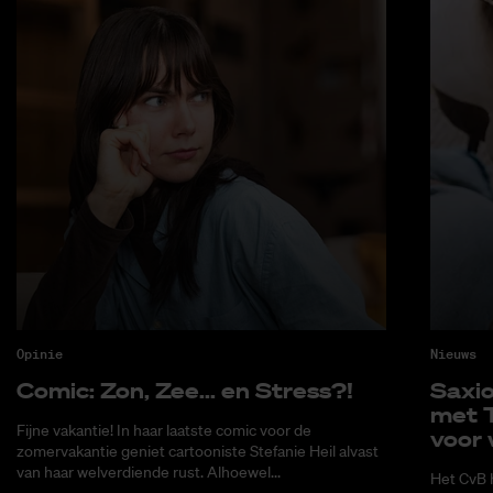
Opinie
Nieuws
Co­mic: Zon, Zee... en Stress?!
Saxi­
met T
Fijne vakantie! In haar laatste comic voor de
voor 
zomervakantie geniet cartooniste Stefanie Heil alvast
van haar welverdiende rust. Alhoewel...
Het CvB 