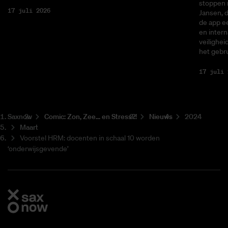
stoppen 
17 juli 2026
Jansen, 
de app ee
en intern
veilighei
het gebru
17 juli 
Saxnow
Co­mic: Zon, Zee... en Stress?!
Nieuws
2024
Maart
Voorstel HRM: docenten in schaal 10 worden
‘onderwijsgevende’