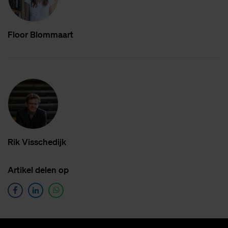
Floor Blom­maart
Rik Vis­sche­dijk
Ar­ti­kel de­len op