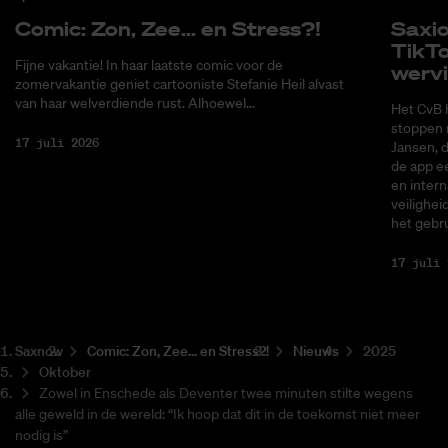
Co­mic: Zon, Zee... en Stress?!
Saxi­
Tik­T
Fijne vakantie! In haar laatste comic voor de
wer­v
zomervakantie geniet cartooniste Stefanie Heil alvast
van haar welverdiende rust. Alhoewel...
Het CvB 
stoppen 
17 juli 2026
Jansen, 
de app ee
en intern
veilighei
het gebru
17 juli 
Saxnow
Co­mic: Zon, Zee... en Stress?!
Nieuws
2025
Oktober
Zowel in Enschede als Deventer twee minuten stilte wegens
alle geweld in de wereld: “Ik hoop dat dit in de toekomst niet meer
nodig is”