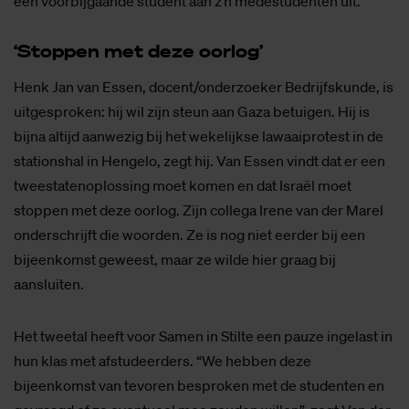
een voorbijgaande student aan z’n medestudenten uit.
‘Stop­pen met deze oor­log’
Henk Jan van Essen, docent/onderzoeker Bedrijfskunde, is
uitgesproken: hij wil zijn steun aan Gaza betuigen. Hij is
bijna altijd aanwezig bij het wekelijkse lawaaiprotest in de
stationshal in Hengelo, zegt hij. Van Essen vindt dat er een
tweestatenoplossing moet komen en dat Israël moet
stoppen met deze oorlog. Zijn collega Irene van der Marel
onderschrijft die woorden. Ze is nog niet eerder bij een
bijeenkomst geweest, maar ze wilde hier graag bij
aansluiten.
Het tweetal heeft voor Samen in Stilte een pauze ingelast in
hun klas met afstudeerders. “We hebben deze
bijeenkomst van tevoren besproken met de studenten en