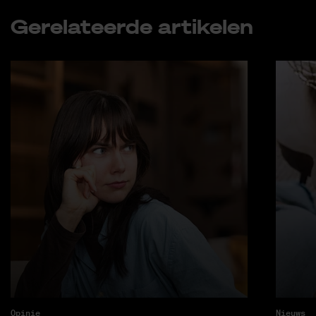
Ge­re­la­teer­de ar­ti­ke­len
Opinie
Nieuws