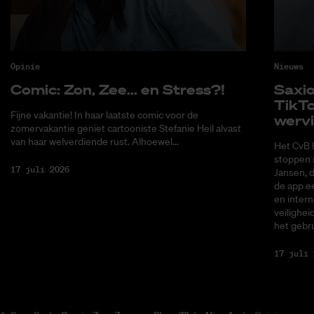
Opinie
Nieuws
Co­mic: Zon, Zee... en Stress?!
Saxi­
Tik­T
Fijne vakantie! In haar laatste comic voor de
wer­v
zomervakantie geniet cartooniste Stefanie Heil alvast
van haar welverdiende rust. Alhoewel...
Het CvB 
stoppen 
17 juli 2026
Jansen, 
de app ee
en intern
veilighei
het gebru
17 juli 