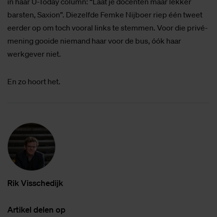
in haar U-Today column: “Laat je docenten maar lekker
barsten, Saxion”. Diezelfde Femke Nijboer riep één tweet
eerder op om toch vooral links te stemmen. Voor die privé-
mening gooide niemand haar voor de bus, óók haar
werkgever niet.
En zo hoort het.
Rik Vis­sche­dijk
Ar­ti­kel de­len op