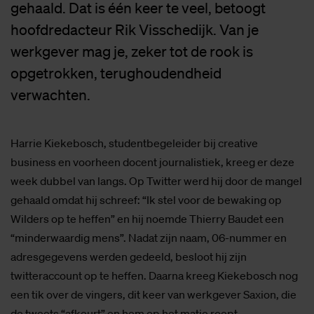
gehaald. Dat is één keer te veel, betoogt
hoofdredacteur Rik Visschedijk. Van je
werkgever mag je, zeker tot de rook is
opgetrokken, terughoudendheid
verwachten.
Harrie Kiekebosch, studentbegeleider bij creative
business en voorheen docent journalistiek, kreeg er deze
week dubbel van langs. Op Twitter werd hij door de mangel
gehaald omdat hij schreef: “Ik stel voor de bewaking op
Wilders op te heffen” en hij noemde Thierry Baudet een
“minderwaardig mens”. Nadat zijn naam, 06-nummer en
adresgegevens werden gedeeld, besloot hij zijn
twitteraccount op te heffen. Daarna kreeg Kiekebosch nog
een tik over de vingers, dit keer van werkgever Saxion, die
de tweets “afkeurt” en hem op het matje roept.