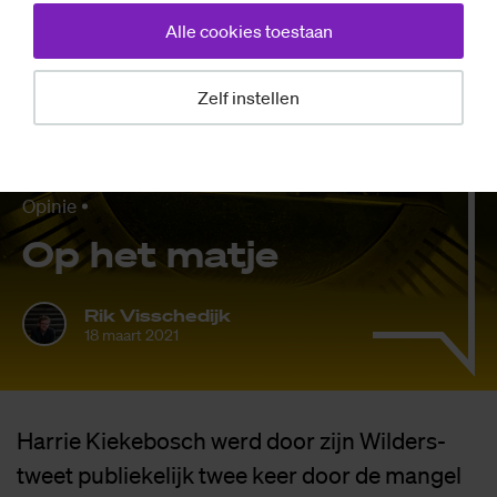
Alle cookies toestaan
Zelf instellen
Opinie
Op het mat­je
Rik Visschedijk
18 maart 2021
Harrie Kiekebosch werd door zijn Wilders-
tweet publiekelijk twee keer door de mangel