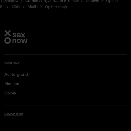
Saxnow
Co­mic: Zon, Zee... en Stress?!
Nieuws
Opinie
2021
Maart
Op het matje
Nieuws
Achtergrond
Mensen
Opinie
Over ons