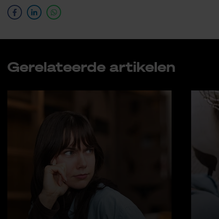
Ge­re­la­teer­de ar­ti­ke­len