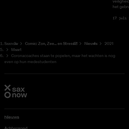
veilighei
het gebru
17 juli 
Saxnow
Co­mic: Zon, Zee... en Stress?!
Nieuws
2021
Maart
Coronacoaches staan te popelen, maar het wachten is nog
even op hun medestudenten
Nieuws
Achtergrond