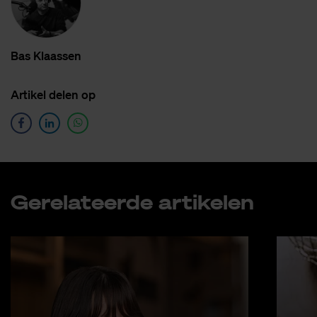
Bas Klaas­sen
Ar­ti­kel de­len op
Ge­re­la­teer­de ar­ti­ke­len