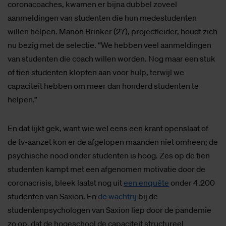
coronacoaches, kwamen er bijna dubbel zoveel
aanmeldingen van studenten die hun medestudenten
willen helpen. Manon Brinker (27), projectleider, houdt zich
nu bezig met de selectie. “We hebben veel aanmeldingen
van studenten die coach willen worden. Nog maar een stuk
of tien studenten klopten aan voor hulp, terwijl we
capaciteit hebben om meer dan honderd studenten te
helpen.”
En dat lijkt gek, want wie wel eens een krant openslaat of
de tv-aanzet kon er de afgelopen maanden niet omheen; de
psychische nood onder studenten is hoog. Zes op de tien
studenten kampt met een afgenomen motivatie door de
coronacrisis, bleek laatst nog uit
een enquête
onder 4.200
studenten van Saxion. En
de wachtrij
bij de
studentenpsychologen van Saxion liep door de pandemie
zo op, dat de hogeschool de capaciteit structureel