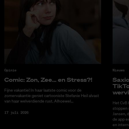
Opinie
Nieuws
Co­mic: Zon, Zee... en Stress?!
Saxi­
Tik­T
Fijne vakantie! In haar laatste comic voor de
wer­v
zomervakantie geniet cartooniste Stefanie Heil alvast
van haar welverdiende rust. Alhoewel...
Het CvB 
stoppen 
17 juli 2026
Jansen, 
de app ee
en intern