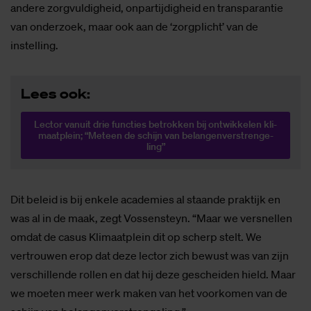
andere zorgvuldigheid, onpartijdigheid en transparantie
van onderzoek, maar ook aan de ‘zorgplicht’ van de
instelling.
Lees ook:
Lec­tor van­uit drie func­ties be­trok­ken bij ont­wik­ke­len kli­
maat­plein; “Met­een de schijn van be­lan­gen­ver­stren­ge­
ling”
Dit beleid is bij enkele academies al staande praktijk en
was al in de maak, zegt Vossensteyn. “Maar we versnellen
omdat de casus Klimaatplein dit op scherp stelt. We
vertrouwen erop dat deze lector zich bewust was van zijn
verschillende rollen en dat hij deze gescheiden hield. Maar
we moeten meer werk maken van het voorkomen van de