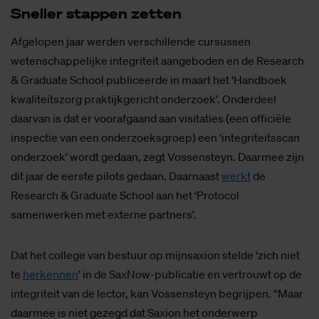
Snel­ler stap­pen zet­ten
Afgelopen jaar werden verschillende cursussen
wetenschappelijke integriteit aangeboden en de Research
& Graduate School publiceerde in maart het ‘Handboek
kwaliteitszorg praktijkgericht onderzoek’. Onderdeel
daarvan is dat er voorafgaand aan visitaties (een officiële
inspectie van een onderzoeksgroep) een ‘integriteitsscan
onderzoek’ wordt gedaan, zegt Vossensteyn. Daarmee zijn
dit jaar de eerste pilots gedaan. Daarnaast
werkt
de
Research & Graduate School aan het ‘Protocol
samenwerken met externe partners’.
Dat het college van bestuur op mijnsaxion stelde ‘zich niet
te
herkennen
’ in de SaxNow-publicatie en vertrouwt op de
integriteit van de lector, kan Vossensteyn begrijpen. “Maar
daarmee is niet gezegd dat Saxion het onderwerp