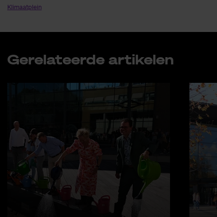
Klimaatplein
Ge­re­la­teer­de ar­ti­ke­len