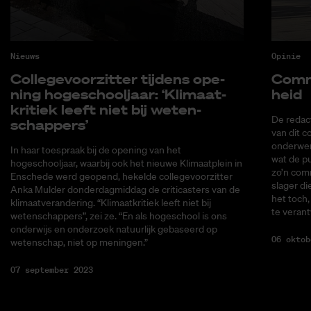
Nieuws
Opinie
Col­le­ge­voor­zit­ter tij­dens ope­
Com­m
ning ho­ge­school­jaar: ‘Kli­maat­
heid
kri­tiek leeft niet bij we­ten­
De redact
schap­pers’
van dit 
onderwer
In haar toespraak bij de opening van het
wat de p
hogeschooljaar, waarbij ook het nieuwe Klimaatplein in
zo’n com
Enschede werd geopend, hekelde collegevoorzitter
slager di
Anka Mulder donderdagmiddag de criticasters van de
het toch
klimaatverandering. “Klimaatkritiek leeft niet bij
te veran
wetenschappers”, zei ze. “En als hogeschool is ons
onderwijs en onderzoek natuurlijk gebaseerd op
06 oktob
wetenschap, niet op meningen.”
07 september 2023