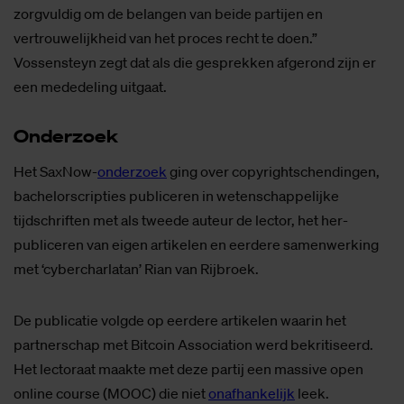
zorgvuldig om de belangen van beide partijen en
vertrouwelijkheid van het proces recht te doen.”
Vossensteyn zegt dat als die gesprekken afgerond zijn er
een mededeling uitgaat.
On­­der­­zoek
Het SaxNow-
onderzoek
ging over copyrightschendingen,
bachelorscripties publiceren in wetenschappelijke
tijdschriften met als tweede auteur de lector, het her-
publiceren van eigen artikelen en eerdere samenwerking
met ‘cybercharlatan’ Rian van Rijbroek.
De publicatie volgde op eerdere artikelen waarin het
partnerschap met Bitcoin Association werd bekritiseerd.
Het lectoraat maakte met deze partij een massive open
online course (MOOC) die niet
onafhankelijk
leek.