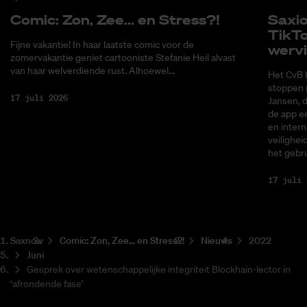
Co­mic: Zon, Zee... en Stress?!
Saxi­
Tik­T
Fijne vakantie! In haar laatste comic voor de
wer­v
zomervakantie geniet cartooniste Stefanie Heil alvast
van haar welverdiende rust. Alhoewel...
Het CvB 
stoppen 
17 juli 2026
Jansen, 
de app ee
en intern
veilighei
het gebru
17 juli 
Saxnow
Co­mic: Zon, Zee... en Stress?!
Nieuws
2022
Juni
Gesprek over wetenschappelijke integriteit Blockhain-lector in
‘afrondende fase’