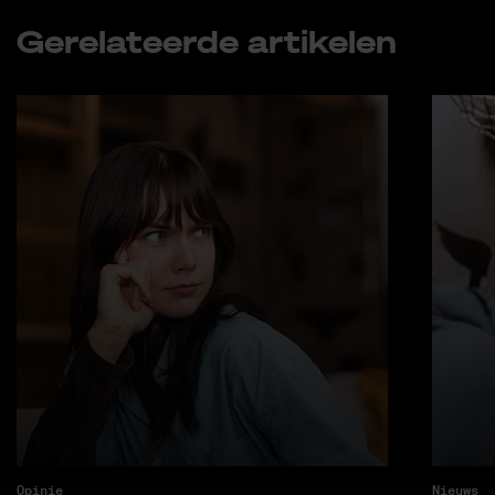
Ge­re­la­teer­de ar­ti­ke­len
Opinie
Nieuws