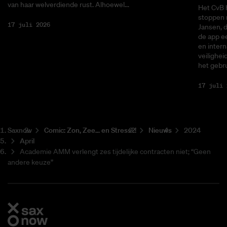
van haar welverdiende rust. Alhoewel...
Het CvB 
stoppen 
17 juli 2026
Jansen, 
de app ee
en intern
veilighei
het gebru
17 juli 
Saxnow
Co­mic: Zon, Zee... en Stress?!
Nieuws
2024
April
Academie AMM verlengt zes tijdelijke contracten niet; “Geen
andere keuze”