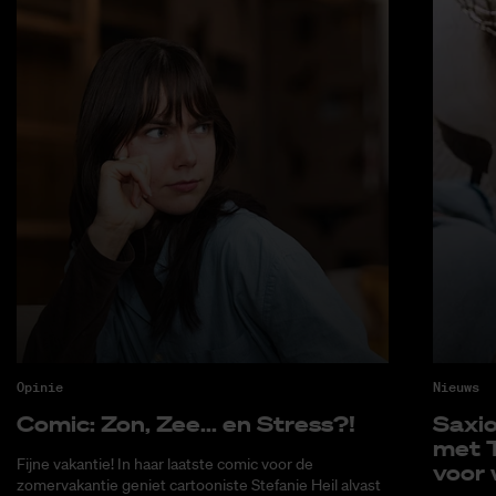
Opinie
Nieuws
Co­mic: Zon, Zee... en Stress?!
Saxi­
met T
Fijne vakantie! In haar laatste comic voor de
voor 
zomervakantie geniet cartooniste Stefanie Heil alvast