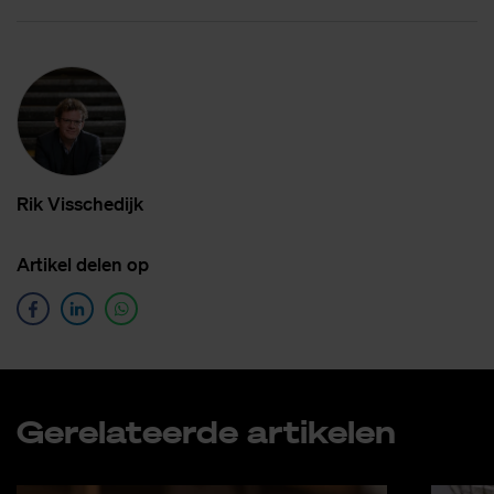
Rik Vis­sche­dijk
Ar­ti­kel de­len op
Ge­re­la­teer­de ar­ti­ke­len