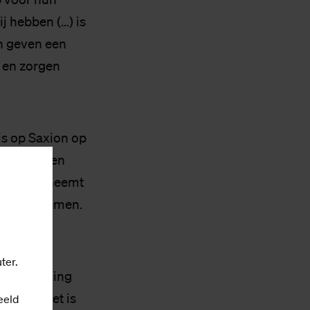
ij hebben (…) is
en geven een
n en zorgen
js op Saxion op
t-verlengen
kogel. Je neemt
and kunt nemen.
op de
ter.
 de afweging
ntract. Het is
eeld