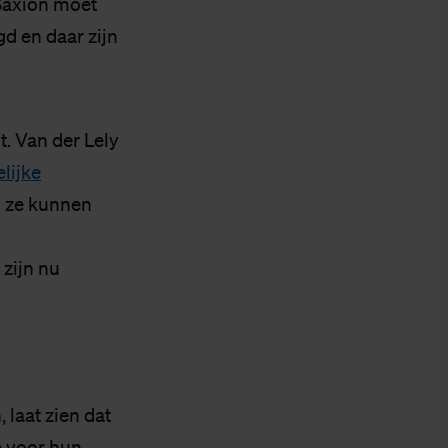
Saxion moet
d en daar zijn
. Van der Lely
elijke
n ze kunnen
 zijn nu
laat zien dat
p voor hun