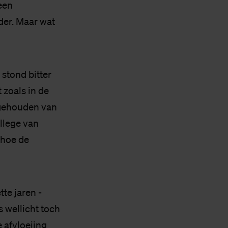
een
der. Maar wat
stond bitter
 zoals in de
 gehouden van
llege van
 hoe de
te jaren -
 wellicht toch
 afvloeiing