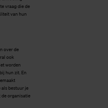
te vraag die de
iteit van hun
n over de
ral ook
niet worden
bij hun zit. En
 gemaakt
als bestuur je
t de organisatie