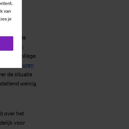
ontent.
denen.
ik van
kies je
ar ook in de
miljoenen
ld. Het college
sloten deuren
er de situatie
stellend weinig
it over het
delijk voor