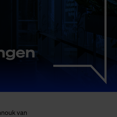
n­gen
nnouk van