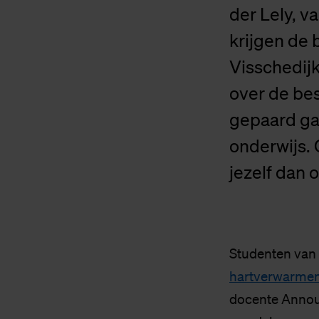
der Lely, va
krijgen de 
Visschedij
over de be
gepaard gaa
onderwijs. 
jezelf dan 
Studenten van 
hartverwarme
docente Annouk