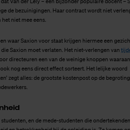
at Van der Lely – een bijzonder populaire docent – 
ge de bezuinigingen. Haar contract wordt niet verleng
 het niet mee eens.
en waar Saxion voor staat krijgen hiermee een gezicht
e die Saxion moet verlaten. Het niet-verlengen van
tijd
voor directeuren een van de weinige knoppen waaraa
 ook nog eens direct effect sorteert. Het lelijke woord
en’ zegt alles: de grootste kostenpost op de begroting
dewerkers.
n­heid
e studenten, en de mede-studenten die ondertekenden, 
heid en betrokkenheid bij de opleiding is. Ze komen o