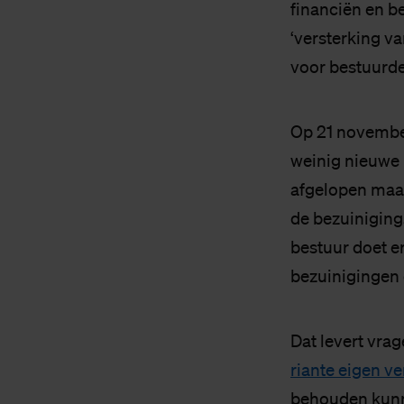
financiën en b
‘versterking v
voor bestuurder
Op 21 november
weinig nieuwe i
afgelopen maa
de bezuiniging
bestuur doet er
bezuinigingen
Dat levert vrag
riante eigen 
behouden kunne