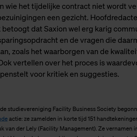
n wie het tijdelijke contract niet wordt v
bezuinigingen een gezicht. Hoofdredacte
k betoogt dat Saxion wel erg karig comm
sparingsopdracht en de vragen die daa
n, zoals het waarborgen van de kwalitei
Ook vertellen over het proces is waardev
openstelt voor kritiek en suggesties.
de studievereniging Facility Business Society begon
nde
actie: ze zamelden in korte tijd 151 handtekeninge
 van der Lely (Facility Management). Ze vernamen i