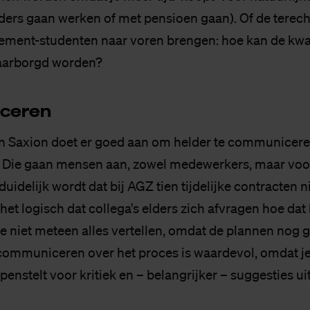
ders gaan werken of met pensioen gaan). Of de terech
ement-studenten naar voren brengen: hoe kan de kwal
aarborgd worden?
ce­ren
n Saxion doet er goed aan om helder te communicere
. Die gaan mensen aan, zowel medewerkers, maar voo
duidelijk wordt dat bij AGZ tien tijdelijke contracten 
s het logisch dat collega’s elders zich afvragen hoe dat 
 je niet meteen alles vertellen, omdat de plannen nog
ommuniceren over het proces is waardevol, omdat je 
nstelt voor kritiek en – belangrijker – suggesties ui