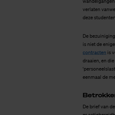
wandelgangen d
verlaten vanwe
deze studenten
De bezuiniging
is niet de enig
contracten
is 
draaien, en die
‘personeelslast
eenmaal de me
Be­trok­ke
De brief van d
er actiebereid