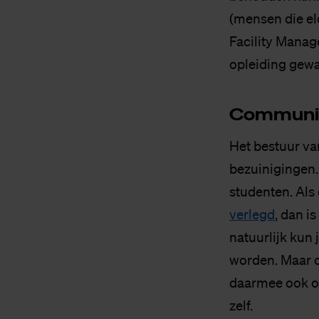
(mensen die el
Facility Manag
opleiding gew
Com­mu­ni­
Het bestuur va
bezuinigingen
studenten. Als 
verlegd
, dan i
natuurlijk kun
worden. Maar c
daarmee ook ope
zelf.