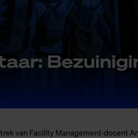
ar: Be­zui­ni­gi
rtrek van Facility Management-docent A