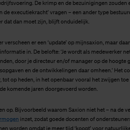
edrijfsvoering. De krimp en de bezuinigingen zouden 
an de executiekracht’ vragen – een ander type bestuur
 dat dan moet zijn, blijft onduidelijk.
 verscheen er een ‘update’ op mijnsaxion, maar daar 
nformatie in. De belofte: ‘Je wordt als medewerker net
nden, door je directeur en/of manager op de hoogte
sopgaven en de ontwikkelingen daar omheen.’ Het co
, tot op heden, in het openbaar vooral het zwijgen toe
 de komende jaren doorgevoerd worden.
en op. Bijvoorbeeld waarom Saxion niet het – na de vet
vermogen
inzet, zodat goede docenten of ondersteuners
n worden omdat je meer tijd ‘koopt’ voor natuurlijke