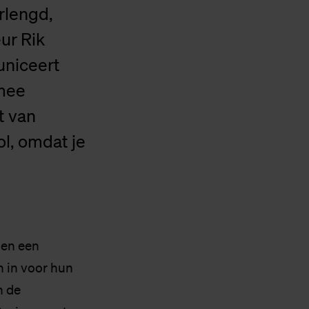
erlengd,
ur Rik
uniceert
rmee
t van
ol, omdat je
nen een
n in voor hun
n de