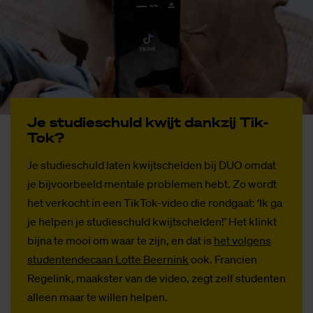
Je stu­die­schuld kwijt dank­zij Tik­
Tok?
Je studieschuld laten kwijtschelden bij DUO omdat
je bijvoorbeeld mentale problemen hebt. Zo wordt
het verkocht in een TikTok-video die rondgaat: ‘Ik ga
je helpen je studieschuld kwijtschelden!’ Het klinkt
bijna te mooi om waar te zijn, en dat is
het volgens
studentendecaan Lotte Beernink
ook. Francien
Regelink, maakster van de video, zegt zelf studenten
alleen maar te willen helpen.