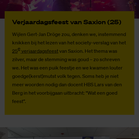
Ver­jaar­dags­feest van Saxi­on (25)
Wijlen Gert-Jan Dröge zou, denken we, instemmend
knikken bij het lezen van het society-verslag van het
e
25
verjaardagsfeest
van Saxion. Het thema was
zilver, maar de stemming was goud – zo schreven
we. Het was een puik feestje en we kwamen louter
goedge(kerst)mutst volk tegen. Soms heb je niet
meer woorden nodig dan docent HBS Lars van den
Berg in het voorbijgaan uitbracht: “Wat een goed
feest”.