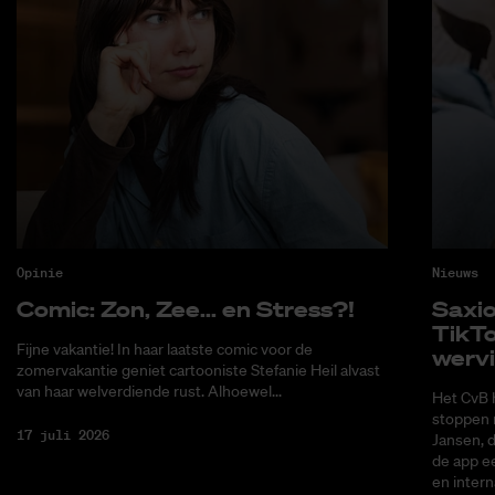
Opinie
Nieuws
Co­mic: Zon, Zee... en Stress?!
Saxi­
Tik­T
Fijne vakantie! In haar laatste comic voor de
wer­v
zomervakantie geniet cartooniste Stefanie Heil alvast
van haar welverdiende rust. Alhoewel...
Het CvB 
stoppen 
17 juli 2026
Jansen, 
de app ee
en intern