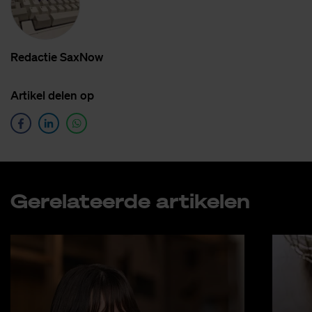
Re­dac­tie SaxNow
Ar­ti­kel de­len op
Ge­re­la­teer­de ar­ti­ke­len