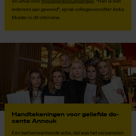
en uitval voor
miljoenenbezuinigingen
. “Hier is niet
iedereen aan gewend”, sprak collegevoorzitter Anka
Mulder in dit interview.
Hand­te­ke­nin­gen voor ge­lief­de do­
cen­te An­nouk
Een hartverwarmende actie, dat was het verzamelen