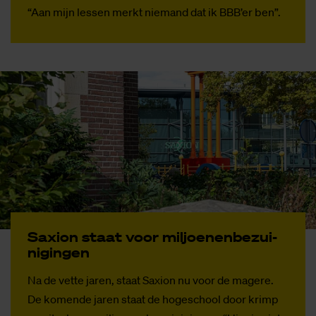
“Aan mijn lessen merkt niemand dat ik BBB’er ben”.
Saxi­on staat voor mil­joe­nen­be­zui­
ni­gin­gen
Na de vette jaren, staat Saxion nu voor de magere.
De komende jaren staat de hogeschool door krimp