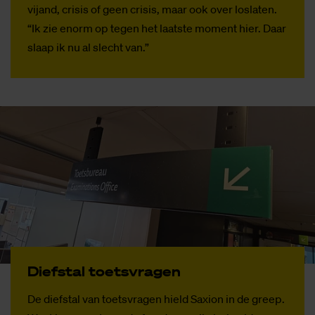
vijand, crisis of geen crisis, maar ook over loslaten.
“Ik zie enorm op tegen het laatste moment hier. Daar
slaap ik nu al slecht van.”
Dief­stal toets­vra­gen
De diefstal van toetsvragen hield Saxion in de greep.