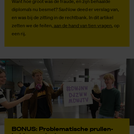
Want hoe groot was de fraude, en zijn behaalde
diploma’s nu besmet? SaxNow deed er verslag van,
en was bij de zitting in de rechtbank. In dit artikel
zetten we de feiten
, aan de hand van tien vragen
, op
een rij.
BO­NUS: Pro­ble­ma­ti­sche prul­len­