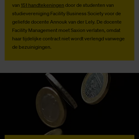
van
151 handtekeningen
door de studenten van
studievereniging Facility Business Society voor de
geliefde docente Annouk van der Lely. De docente
Facility Management moet Saxion verlaten, omdat
haar tijdelijke contract niet wordt verlengd vanwege
de bezuinigingen.