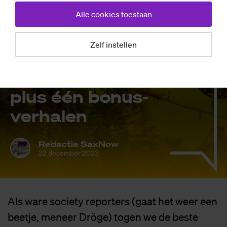
Alle cookies toestaan
Achtergrond
Zelf instellen
Te­rug­blik: Dit
was 2023 in tien
plus één bo­nus­
ver­ha­len
Redactie SaxNow
22 december 2023
Als ware society reporters (gaat het weer een
beetje, meneer Dröge) togen we de beste