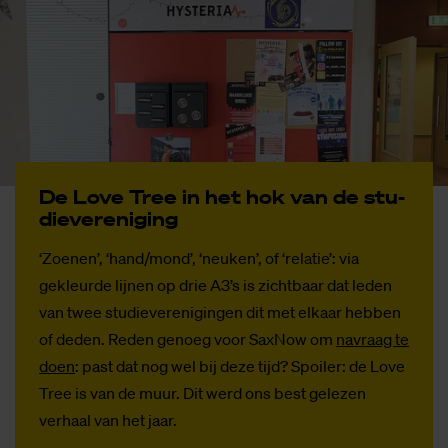
De Love Tree in het hok van de stu­
die­ver­e­ni­ging
‘Zoenen’, ‘hand/mond’, ‘neuken’, of ‘relatie’: via
gekleurde lijnen op drie A3’s is zichtbaar dat leden
van twee studieverenigingen dit met elkaar hebben
of deden. Reden genoeg voor SaxNow om
navraag te
doen
: past dat nog wel bij deze tijd? Spoiler: de Love
Tree is van de muur. Dit werd ons best gelezen
verhaal van het jaar.