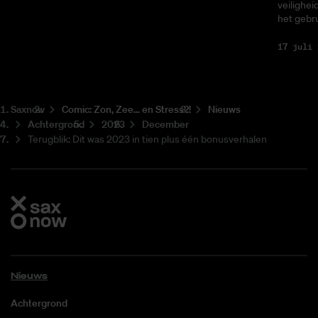
veilighei
het gebru
17 juli 
Saxnow
Co­mic: Zon, Zee... en Stress?!
Nieuws
Achtergrond
2023
December
Terugblik: Dit was 2023 in tien plus één bonusverhalen
Nieuws
Achtergrond