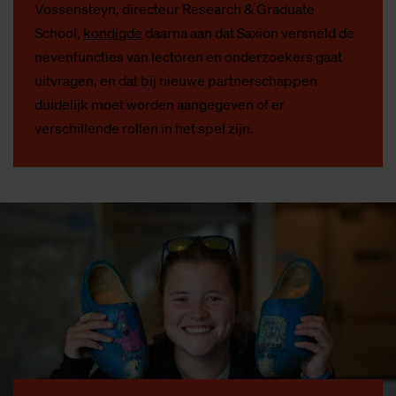
Vossensteyn, directeur Research & Graduate
School,
kondigde
daarna aan dat Saxion versneld de
nevenfuncties van lectoren en onderzoekers gaat
uitvragen, en dat bij nieuwe partnerschappen
duidelijk moet worden aangegeven of er
verschillende rollen in het spel zijn.