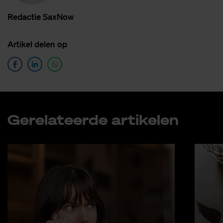
Re­dac­tie SaxNow
Ar­ti­kel de­len op
Ge­re­la­teer­de ar­ti­ke­len