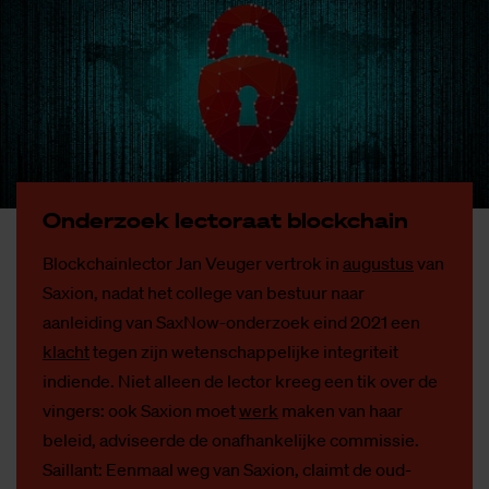
On­der­zoek lec­to­raat block­chain
Blockchainlector Jan Veuger vertrok in
augustus
van
Saxion, nadat het college van bestuur naar
aanleiding van SaxNow-onderzoek eind 2021 een
klacht
tegen zijn wetenschappelijke integriteit
indiende. Niet alleen de lector kreeg een tik over de
vingers: ook Saxion moet
werk
maken van haar
beleid, adviseerde de onafhankelijke commissie.
Saillant: Eenmaal weg van Saxion, claimt de oud-