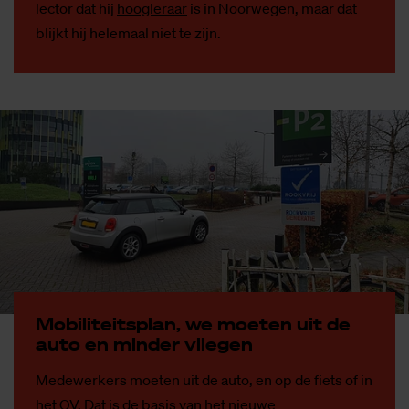
lector dat hij
hoogleraar
is in Noorwegen, maar dat
blijkt hij helemaal niet te zijn.
Mo­bi­li­teits­plan, we moe­ten uit de
auto en min­der vlie­gen
Medewerkers moeten uit de auto, en op de fiets of in
het OV. Dat is de basis van het nieuwe