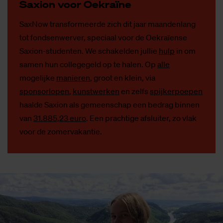
Saxi­on voor Oek­ra­ï­ne
SaxNow transformeerde zich dit jaar maandenlang
tot fondsenwerver, speciaal voor de Oekraïense
Saxion-studenten. We schakelden jullie
hulp
in om
samen hun collegegeld op te halen. Op
alle
mogelijke
manieren
, groot en klein, via
sponsorlopen
,
kunstwerken
en zelfs
spijkerpoepen
haalde Saxion als gemeenschap een bedrag binnen
van
31.885,23 euro
. Een prachtige afsluiter, zo vlak
voor de zomervakantie.