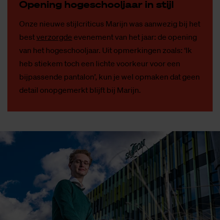
Ope­ning ho­ge­school­jaar in stijl
Onze nieuwe stijlcriticus Marijn was aanwezig bij het
best
verzorgde
evenement van het jaar: de opening
van het hogeschooljaar. Uit opmerkingen zoals: ‘Ik
heb stiekem toch een lichte voorkeur voor een
bijpassende pantalon’, kun je wel opmaken dat geen
detail onopgemerkt blijft bij Marijn.