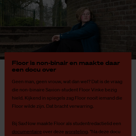
Floor is non-bi­nair en maak­te daar
een docu over
Geen man, geen vrouw, wat dan wel? Dat is de vraag
die non-binaire Saxion-student Floor Vinke bezig
hield. Kijkend in spiegels zag Floor nooit iemand die
Floor wilde zijn. Dat bracht verwarring.
Bij SaxNow maakte Floor als studentredactielid een
documentaire
over deze
worsteling
. "Na deze docu