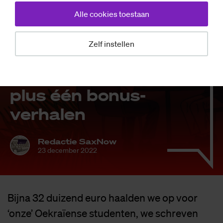
Alle cookies toestaan
Achtergrond
Zelf instellen
Te­rug­blik: Dit
was 2022 in tien
plus één bo­nus­
ver­ha­len
Redactie SaxNow
23 december 2022
Bijna 32 duizend euro haalden we op voor
‘onze’ Oekraïense studenten, we schreven