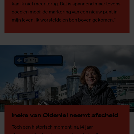
kan ik niet meer terug. Dat is spannend maar tevens
goed en mooi: de markering van een nieuw punt in
mijn leven. Ik worstelde en ben boven gekomen.’’
In­e­ke van Ol­de­niel neemt af­scheid
Toch een historisch moment; na 14 jaar