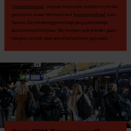
‘
mobiliteitsplan’
. Via een financiële prikkel moet dat
gebeuren, maar het moet wel ‘
kostenneutraal’
voor
Saxion. De medezeggenschap ging uiteindelijk
akkoord met het plan. We moeten ook minder gaan
vliegen, en ook daar werd beleid voor gemaakt.