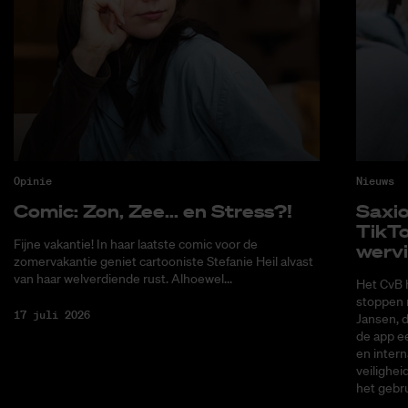
Opinie
Nieuws
Co­mic: Zon, Zee... en Stress?!
Saxi­
Tik­T
Fijne vakantie! In haar laatste comic voor de
wer­v
zomervakantie geniet cartooniste Stefanie Heil alvast
van haar welverdiende rust. Alhoewel...
Het CvB 
stoppen 
17 juli 2026
Jansen, 
de app ee
en intern
veilighei
het gebru