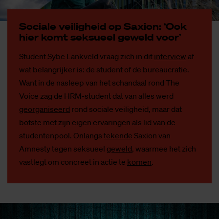
So­ci­a­le vei­lig­heid op Saxi­on: ‘Ook
hier komt sek­su­eel ge­weld voor’
Student Sybe Lankveld vraag zich in dit
interview
af
wat belangrijker is: de student of de bureaucratie.
Want in de nasleep van het schandaal rond The
Voice zag de HRM-student dat van alles werd
georganiseerd
rond sociale veiligheid, maar dat
botste met zijn eigen ervaringen als lid van de
studentenpool. Onlangs
tekende
Saxion van
Amnesty tegen seksueel
geweld
, waarmee het zich
vastlegt om concreet in actie te
komen
.