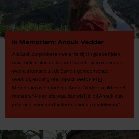
In Me­mo­ri­am: An­ouk Ved­der
Als SaxNow proberen we er te zijn in goede tijden,
maar ook in slechte tijden. Dus schrijven we er ook
over als iemand uit de Saxion-gemeenschap
overlijdt, en dat grote impact heeft. Het
In
Memoriam
over studente Anouk Vedder raakte veel
mensen. “Als er iets was, dan wist je: bij Anouk kun
je terecht voor een luisterend oor en medeleven.”