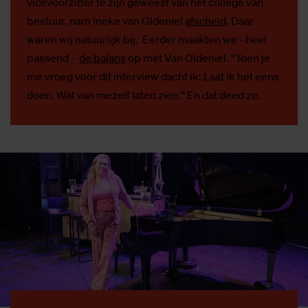
vicevoorzitter te zijn geweest van het college van
bestuur, nam Ineke van Oldeniel
afscheid
. Daar
waren wij natuurlijk bij. Eerder maakten we - heel
passend -
de balans
op met Van Oldeniel. “Toen je
me vroeg voor dit interview dacht ik: Laat ik het eens
doen. Wat van mezelf laten zien.” En dat deed ze.